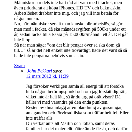
Människor har dels inte haft råd att vara med i facket, men
även prioriterat att köpa iPhones, HD TV och bakmaskin.
Arbetslöshet drabbar inte mig, och jag vill inte betala för
någon annan.
Nu, när människor ser att man kanske blir arbetslös, så går
man med i facket, då ska månadsavgiften på 500kr under ett
år, sedan räcka till a-kassa på 15.000kr/månad i ett år. Det går
inte ihop.
Så när man säger ”om det blir pengar över så ska dom gå
till…” så är det helt enkelt inte trovärdigt, hade det varit så så
hade inte pengarna behövts samlas in.
Svara
John Pekkari
says:
12 mars 2012 kl. 11:39
Jag försöker verkligen samla all energi till att försöka
hitta någon beröringspunkt och om jag förstått dig rätt,
vilket inte är helt lätt, så är du arg på orättvisor? Då
håller vi med varandra på den enda punkten.
Resten av dina inlägg är en blandning av gissningar,
antaganden och förvirrad ilska som träffar helt fel. Eller
inte träffar alls.
Du verkar anta att Martin och Johan, samt deras
familjer har det materiellt bättre än de flesta, och därför