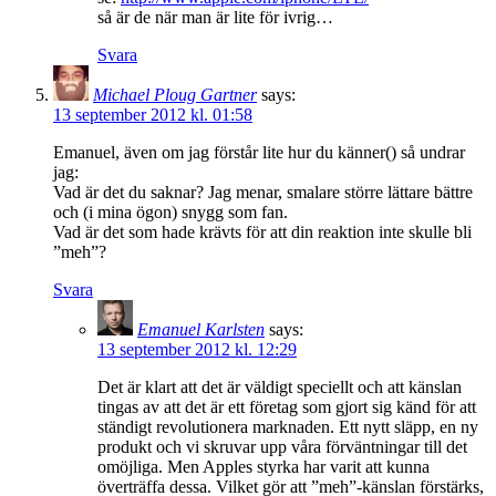
så är de när man är lite för ivrig…
Svara
Michael Ploug Gartner
says:
13 september 2012 kl. 01:58
Emanuel, även om jag förstår lite hur du känner() så undrar
jag:
Vad är det du saknar? Jag menar, smalare större lättare bättre
och (i mina ögon) snygg som fan.
Vad är det som hade krävts för att din reaktion inte skulle bli
”meh”?
Svara
Emanuel Karlsten
says:
13 september 2012 kl. 12:29
Det är klart att det är väldigt speciellt och att känslan
tingas av att det är ett företag som gjort sig känd för att
ständigt revolutionera marknaden. Ett nytt släpp, en ny
produkt och vi skruvar upp våra förväntningar till det
omöjliga. Men Apples styrka har varit att kunna
överträffa dessa. Vilket gör att ”meh”-känslan förstärks,