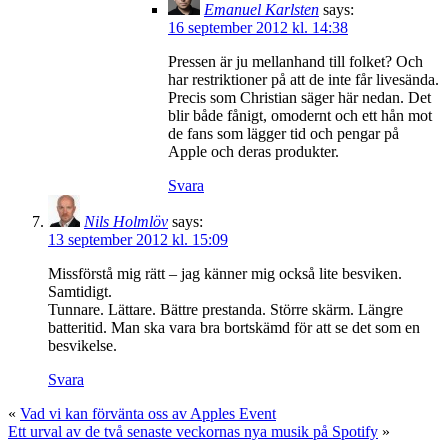
Emanuel Karlsten
says:
16 september 2012 kl. 14:38
Pressen är ju mellanhand till folket? Och
har restriktioner på att de inte får livesända.
Precis som Christian säger här nedan. Det
blir både fånigt, omodernt och ett hån mot
de fans som lägger tid och pengar på
Apple och deras produkter.
Svara
Nils Holmlöv
says:
13 september 2012 kl. 15:09
Missförstå mig rätt – jag känner mig också lite besviken.
Samtidigt.
Tunnare. Lättare. Bättre prestanda. Större skärm. Längre
batteritid. Man ska vara bra bortskämd för att se det som en
besvikelse.
Svara
«
Vad vi kan förvänta oss av Apples Event
Ett urval av de två senaste veckornas nya musik på Spotify
»