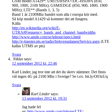
GSM model A1429*: UMTS/HSPA+/DC-HSDPA (850,
900, 1900, 2100 MHz); GSM/EDGE (850, 900, 1800, 1900
MHz); LTE** (Bands 1, 3, 5)
Band 1 är 2100Mhz bandet som alla i europa kör med.
Så köp model A1429 så kommer det att fungera.
Källa
http://en.wikipedia.org/wiki/E-
UTRA#Frequency_bands_and_channel_bandwidths
http://www.apple.com/se/iphone/specs.html
http://e-tjanster.pts.se/radio/frekvensplanen/Service.aspx
(LTE
kallas UTMS av pts)
Svara
Niklas
says:
12 september 2012 kl. 22:46
Karl Linder, jag tror inte att det du skrev stämmer. Det finns
väl ingen 4G på 2100 Mhz i Sverige? Se t.ex. bit.ly/O03zUq
Svara
Karl Linder
says:
13 september 2012 kl. 19:31
Jag hade fel
se:
http://www.apple.com/iphone/LTE/