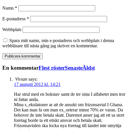
Namn
*
E-postadress
*
Webbplats
Spara mitt namn, min e-postadress och webbplats i denna
webbläsare till nästa gång jag skriver en kommentar.
En kommentar
Flest röster
Senaste
Äldst
Vivsan
says:
17 augusti 2012 kl. 14:21
Har strul med en bokstav samt de tre sista I alfabetet men tror
ni fattar anda.
Mina s_ekulatoner ar att de ansokt om frizonsavtal I Ghana.
Det kan man fa om man ex_orterar minst 70% av varan. Da
behover de inte betala skatt. Daremot anser jag att ett sa stort
foretag borde ta ett etiskt ansvar och betala skatt.
Frizonsavtalen ska locka nya foretag till landet inte utnyttja