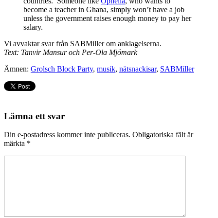
countries. Someone like
Ophelia
, who wants to
become a teacher in Ghana, simply won’t have a job
unless the government raises enough money to pay her
salary.
Vi avvaktar svar från SABMiller om anklagelserna.
Text: Tanvir Mansur och Per-Ola Mjömark
Ämnen:
Grolsch Block Party
,
musik
,
nätsnackisar
,
SABMiller
Lämna ett svar
Din e-postadress kommer inte publiceras.
Obligatoriska fält är
märkta
*