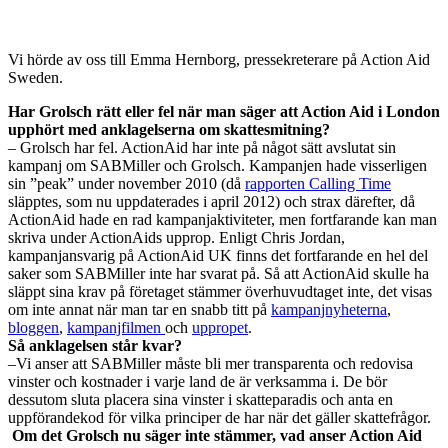
Vi hörde av oss till Emma Hernborg, pressekreterare på Action Aid
Sweden.
Har Grolsch rätt eller fel när man säger att Action Aid i London
upphört med anklagelserna om skattesmitning?
– Grolsch har fel. ActionAid har inte på något sätt avslutat sin
kampanj om SABMiller och Grolsch. Kampanjen hade visserligen
sin ”peak” under november 2010 (då
rapporten Calling Time
släpptes, som nu uppdaterades i april 2012) och strax därefter, då
ActionAid hade en rad kampanjaktiviteter, men fortfarande kan man
skriva under ActionAids upprop. Enligt Chris Jordan,
kampanjansvarig på ActionAid UK finns det fortfarande en hel del
saker som SABMiller inte har svarat på. Så att ActionAid skulle ha
släppt sina krav på företaget stämmer överhuvudtaget inte, det visas
om inte annat när man tar en snabb titt på
kampanjnyheterna
,
bloggen
,
kampanjfilmen
och
uppropet
.
Så anklagelsen står kvar?
–Vi anser att SABMiller måste bli mer transparenta och redovisa
vinster och kostnader i varje land de är verksamma i. De bör
dessutom sluta placera sina vinster i skatteparadis och anta en
uppförandekod för vilka principer de har när det gäller skattefrågor.
Om det Grolsch nu säger inte stämmer, vad anser Action Aid