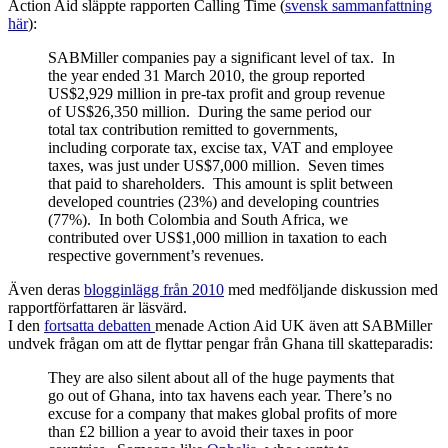
Action Aid släppte rapporten Calling Time (
svensk sammanfattning
här
):
SABMiller companies pay a significant level of tax. In
the year ended 31 March 2010, the group reported
US$2,929 million in pre-tax profit and group revenue
of US$26,350 million. During the same period our
total tax contribution remitted to governments,
including corporate tax, excise tax, VAT and employee
taxes, was just under US$7,000 million. Seven times
that paid to shareholders. This amount is split between
developed countries (23%) and developing countries
(77%). In both Colombia and South Africa, we
contributed over US$1,000 million in taxation to each
respective government’s revenues.
Även deras
blogginlägg från 2010
med medföljande diskussion med
rapportförfattaren är läsvärd.
I den
fortsatta debatten
menade Action Aid UK även att SABMiller
undvek frågan om att de flyttar pengar från Ghana till skatteparadis:
They are also silent about all of the huge payments that
go out of Ghana, into tax havens each year. There’s no
excuse for a company that makes global profits of more
than £2 billion a year to avoid their taxes in poor