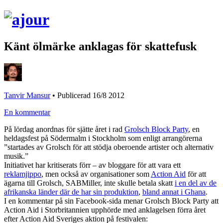
Känt ölmärke anklagas för skattefusk
Tanvir Mansur
•
Publicerad 16/8 2012
En kommentar
På lördag anordnas för sjätte året i rad
Grolsch Block Party
, en
heldagsfest på Södermalm i Stockholm som enligt arrangörerna
”startades av Grolsch för att stödja oberoende artister och alternativ
musik.”
Initiativet har kritiserats förr – av bloggare för att vara ett
reklamjippo
, men också av organisationer som
Action Aid
för att
ägarna till Grolsch, SABMiller, inte skulle betala skatt
i en del av de
afrikanska länder där de har sin produktion
,
bland annat i Ghana
.
I en kommentar på sin Facebook-sida menar Grolsch Block Party att
Action Aid i Storbritannien upphörde med anklagelsen förra året
efter Action Aid Sveriges aktion på festivalen: