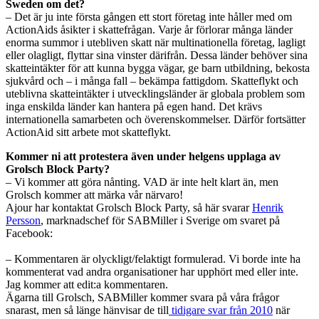
Sweden om det?
– Det är ju inte första gången ett stort företag inte håller med om
ActionAids åsikter i skattefrågan. Varje år förlorar många länder
enorma summor i utebliven skatt när multinationella företag, lagligt
eller olagligt, flyttar sina vinster därifrån. Dessa länder behöver sina
skatteintäkter för att kunna bygga vägar, ge barn utbildning, bekosta
sjukvård och – i många fall – bekämpa fattigdom. Skatteflykt och
uteblivna skatteintäkter i utvecklingsländer är globala problem som
inga enskilda länder kan hantera på egen hand. Det krävs
internationella samarbeten och överenskommelser. Därför fortsätter
ActionAid sitt arbete mot skatteflykt.
Kommer ni att protestera även under helgens upplaga av
Grolsch Block Party?
– Vi kommer att göra nånting. VAD är inte helt klart än, men
Grolsch kommer att märka vår närvaro!
Ajour har kontaktat Grolsch Block Party, så här svarar
Henrik
Persson
, marknadschef för SABMiller i Sverige om svaret på
Facebook:
– Kommentaren är olyckligt/felaktigt formulerad. Vi borde inte ha
kommenterat vad andra organisationer har upphört med eller inte.
Jag kommer att edit:a kommentaren.
Ägarna till Grolsch, SABMiller kommer svara på våra frågor
snarast, men så länge hänvisar de till
tidigare svar från 2010
när