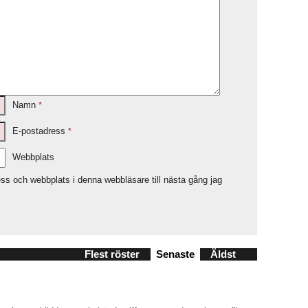
Namn
*
E-postadress
*
Webbplats
ss och webbplats i denna webbläsare till nästa gång jag
Flest röster
Senaste
Äldst