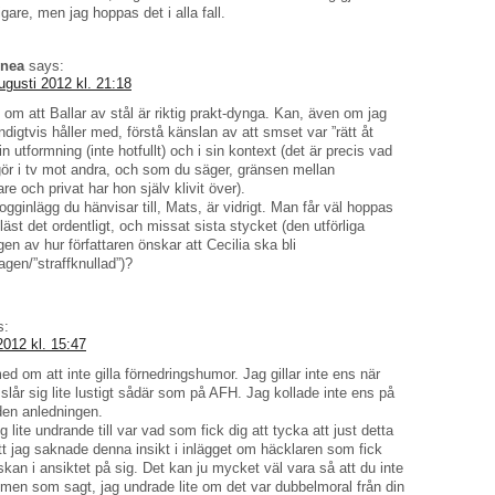
gare, men jag hoppas det i alla fall.
nnea
says:
ugusti 2012 kl. 21:18
 om att Ballar av stål är riktig prakt-dynga. Kan, även om jag
digtvis håller med, förstå känslan av att smset var ”rätt åt
in utformning (inte hotfullt) och i sin kontext (det är precis vad
gör i tv mot andra, och som du säger, gränsen mellan
e och privat har hon själv klivit över).
ogginlägg du hänvisar till, Mats, är vidrigt. Man får väl hoppas
 läst det ordentligt, och missat sista stycket (den utförliga
en av hur författaren önskar att Cecilia ska bli
agen/”straffknullad”)?
s:
2012 kl. 15:47
ed om att inte gilla förnedringshumor. Jag gillar inte ens när
slår sig lite lustigt sådär som på AFH. Jag kollade inte ens på
 den anledningen.
g lite undrande till var vad som fick dig att tycka att just detta
att jag saknade denna insikt i inlägget om häcklaren som fick
kan i ansiktet på sig. Det kan ju mycket väl vara så att du inte
t men som sagt, jag undrade lite om det var dubbelmoral från din