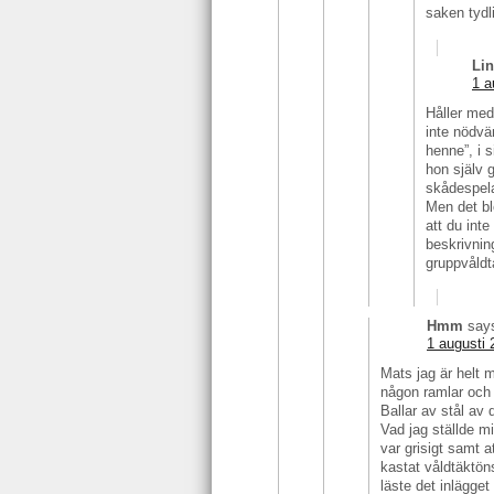
saken tydli
Li
1 a
Håller med
inte nödvän
henne”, i s
hon själv 
skådespelar
Men det bl
att du inte
beskrivning
gruppvåldt
Hmm
say
1 augusti 
Mats jag är helt m
någon ramlar och 
Ballar av stål av
Vad jag ställde mi
var grisigt samt 
kastat våldtäktöns
läste det inlägge