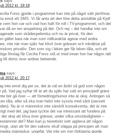
ts
says:
juli 2012 kl. 19:18
cilia Forss gjorde i programmet kan inte på något sätt jämföras
ta emot ett SMS. Vi får anta att den före detta anställde på Kjell
e vem hon var och vad hon haft för roll i TV-programmet, och det
var då en ren anspelning på det. Och nej – det handlar inte om
 agerade som skådespelerska och nu är privat, för den
nen gäller bara när man som rollkaraktär agerar med andra
re, inte när man själv har klivit över gränsen och inkräktar på
iskors privatliv. Den som sig i leken ger får leken tåla, och ett
liga förslag får Cecilia Forss stå ut med innan hon har någon rätt
sig till doms över andras beteende.
ma
says:
juli 2012 kl. 20:17
ag inte emot dig per se, det är väl en åsikt så god som någon
på. Vad jag syftar till är att du själv har satt en principiell gräns
te bör gå över — att förnedringshumor inte är okej. Antingen så
ken tåla, eller så ska man helst inte syssla med sånt (oavsett
nden). Nu är vi människor inte särskilt konsekventa, det är inte
tigt med det, jag bara tyckte det var intressant att fundera på:
 det okej att kliva över gränser, under vilka omständigheter –
stämmer det? Man kan ju teoretiskt sett uppleva att någon
risigt, utan att för den sakens skull släppa på principen att man
örnedra människor, ungefär. Vet inte om min förklaring gjorde