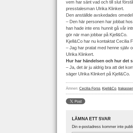
vem har sänt vad och till slut först
presstalesman Ulrika Klinkert.
Den anställde avskedades omedelb
– Den här personen har jobbat hos 
han hade inte ens hunnit gå vår intr
gör när man jobbar på Kjell&Co.
Kjell&Co har nu kontaktat Cecilia F
– Jag har pratat med henne själv o
Ulrika Klinkert.
Hur har händelsen och hur det s
– Ja, det är ju aldrig bra att det k
säger Ulrika Klinkert på Kjell&Co.
Ämnen:
Cecilia Forss
,
Kjell&Co
,
trakasser
LÄMNA ETT SVAR
Din e-postadress kommer inte publi