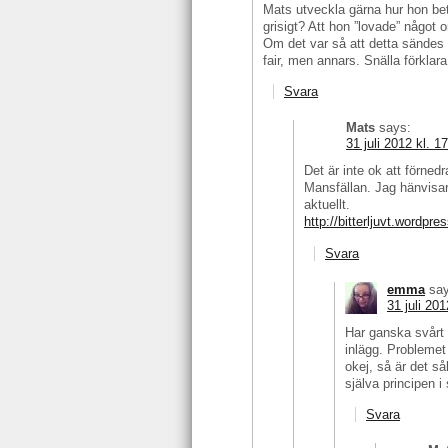
Mats utveckla gärna hur hon bete
grisigt? Att hon ”lovade” något 
Om det var så att detta sändes 
fair, men annars. Snälla förklara
Svara
Mats
says:
31 juli 2012 kl. 1
Det är inte ok att förned
Mansfällan. Jag hänvisar
aktuellt.
http://bitterljuvt.wordp
Svara
emma
sa
31 juli 201
Har ganska svårt f
inlägg. Problemet 
okej, så är det så
själva principen i
Svara