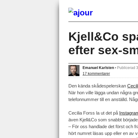
Kjell&Co sp
efter sex-sm
Emanuel Karlsten
•
Publicerad 
17 kommentarer
Den kända skådespelerskan
Cecil
När hon ville lägga undan några gr
telefonnummer till en anställd. Nå
Cecilia Forss la ut det på
Instagra
även Kjell&Co som snabbt började
– För oss handlade det först och f
hört numret läsas upp eller en av vå