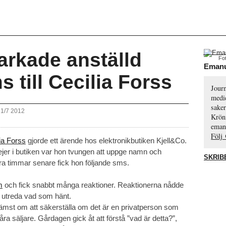
arkade anställd
Fo
Emanu
s till Cecilia Forss
Journ
medie
saker
31/7 2012
Krön
eman
Följ
ia Forss
gjorde ett ärende hos elektronikbutiken Kjell&Co.
ejer i butiken var hon tvungen att uppge namn och
SKRIB
gra timmar senare fick hon följande sms.
m
och fick snabbt många reaktioner. Reaktionerna nådde
 utreda vad som hänt.
rämst om att säkerställa om det är en privatperson som
ra säljare. Gårdagen gick åt att förstå ”vad är detta?”,