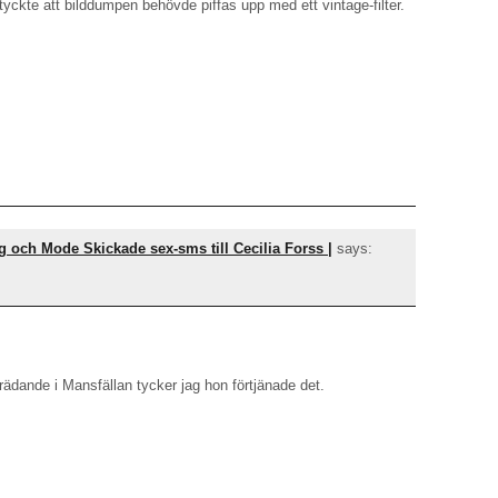
 tyckte att bilddumpen behövde piffas upp med ett vintage-filter.
g och Mode Skickade sex-sms till Cecilia Forss |
says:
ädande i Mansfällan tycker jag hon förtjänade det.