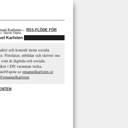
→
RSS-FLÖDE FÖR
to:
Martin Ridne
el Karlsten
alist och konsult inom sociala
r. Föreläser, utbildar och skriver om
 som är digitala och sociala.
ikor i DN varannan vecka.
uel@ajour.se
emanuelkarlsten.se
 @emanuelkarlsten
ENTEN