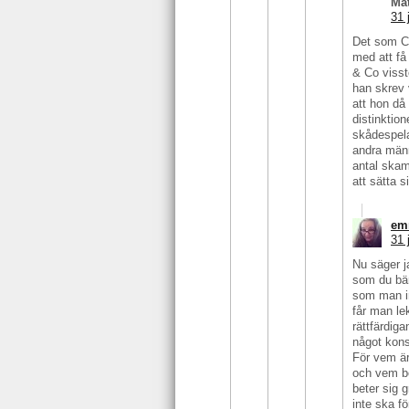
Ma
31 
Det som Ce
med att få 
& Co visst
han skrev 
att hon då
distinktio
skådespela
andra männ
antal skam
att sätta 
em
31 
Nu säger j
som du bär 
som man in
får man le
rättfärdiga
något kons
För vem är
och vem be
beter sig g
inte ska f