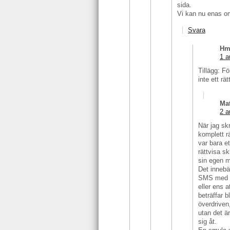
sida.
Vi kan nu enas om 
Svara
H
1 a
Tillägg: Fö
inte ett rät
Ma
2 a
När jag sk
komplett r
var bara et
rättvisa s
sin egen m
Det innebä
SMS med sk
eller ens a
beträffar b
överdriven
utan det ä
sig åt.