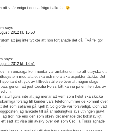
att vi är eniga i denna fråga i alla fall
mm
says:
ugusti 2012 kl. 15:50
rutom att jag inte tyckte att hon förtjänade det då. Två fel gör
t.
ts
says:
ugusti 2012 kl. 13:51
rev min enradiga kommentar var ambitionen inte att uttrycka ett
ättssystem med alla etiska och moraliska aspekter täckta. Det
t spontant uttryck av tillfredsställelse över att någon slags
kipats genom att just Cecilia Forss fått känna på en liten dos av
edicin.
r naturligtvis inte att jag menar att vem som helst ska skicka
amliga förslag till kunder vars telefonnummer de kommit över,
tt det som säljaren på Kjell & Co gjorde var försvarligt. Och vad
loggposten jag länkade till så är naturligtvis avslutningen gravt
, jag tror inte ens den som skrev det menade det bokstavligt
r ett sätt att visa sin avsky över det som Cecilia Forss ägnade