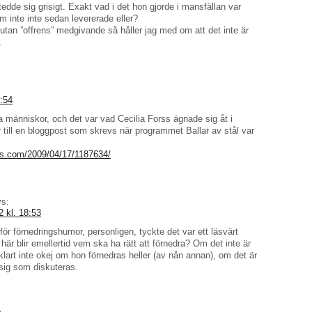
dde sig grisigt. Exakt vad i det hon gjorde i mansfällan var
om inte inte sedan levererade eller?
utan ”offrens” medgivande så håller jag med om att det inte är
.
7:54
ra människor, och det var vad Cecilia Forss ägnade sig åt i
 till en bloggpost som skrevs när programmet Ballar av stål var
ress.com/2009/04/17/1187634/
ys:
2 kl. 18:53
ör förnedringshumor, personligen, tyckte det var ett läsvärt
här blir emellertid vem ska ha rätt att förnedra? Om det inte är
klart inte okej om hon förnedras heller (av nån annan), om det är
 sig som diskuteras.