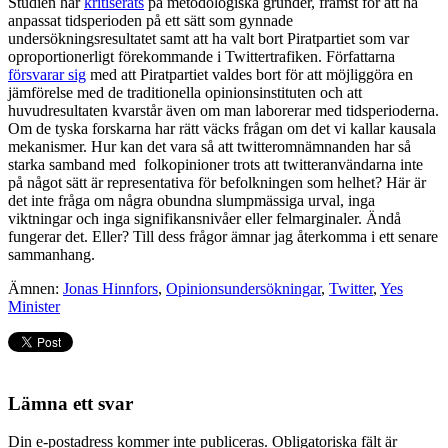
Studien har
kritiserats
på metodologiska grunder, främst för att ha
anpassat tidsperioden på ett sätt som gynnade
undersökningsresultatet samt att ha valt bort Piratpartiet som var
oproportionerligt förekommande i Twittertrafiken. Författarna
försvarar sig
med att Piratpartiet valdes bort för att möjliggöra en
jämförelse med de traditionella opinionsinstituten och att
huvudresultaten kvarstår även om man laborerar med tidsperioderna.
Om de tyska forskarna har rätt väcks frågan om det vi kallar kausala
mekanismer. Hur kan det vara så att twitteromnämnanden har så
starka samband med folkopinioner trots att twitteranvändarna inte
på något sätt är representativa för befolkningen som helhet? Här är
det inte fråga om några obundna slumpmässiga urval, inga
viktningar och inga signifikansnivåer eller felmarginaler. Ändå
fungerar det. Eller? Till dess frågor ämnar jag återkomma i ett senare
sammanhang.
Ämnen:
Jonas Hinnfors
,
Opinionsundersökningar
,
Twitter
,
Yes
Minister
Lämna ett svar
Din e-postadress kommer inte publiceras.
Obligatoriska fält är