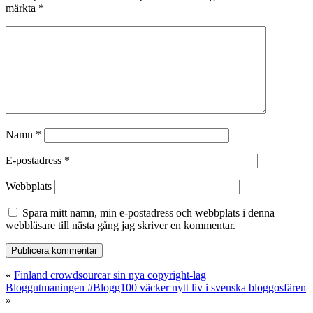
märkta
*
Namn
*
E-postadress
*
Webbplats
Spara mitt namn, min e-postadress och webbplats i denna
webbläsare till nästa gång jag skriver en kommentar.
«
Finland crowdsourcar sin nya copyright-lag
Bloggutmaningen #Blogg100 väcker nytt liv i svenska bloggosfären
»