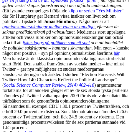
ger en felaktig bild av att opinioner faktiskt ”finns
”, när opinioner i
själva verket skapas (konstrueras) i den utförda undersökningen
.
(Ett lysande exempel ges i följande
klipp ur serien ”Yes Minister
”,
där Sir Humphrey ger Bernard vissa insikter om livet och om
politiken. Tipstack till
Jonas Hinnfors
.) Några menar att
opinionsundersökningar mellan valen är onödiga
, eftersom de
saknar prediktionskraft på valresultatet.
Mediernas stort uppslagna
artiklar och vassa rubriker om opinionsundersökningar kan också
leda till att
fokus läggs på politiken som ett spel
och att innehållet –
de politiska sakfrågorna – hamnar i skymundan
. Min egen – kanske
något mer positiva – syn på opinionsjournalistiken återfinns
här
.
Men kanske är de klassiska opinionsundersökningarnas storhetstid
snart förbi. Den snabba framväxten av sociala medier – inte minst
Twitter – ger nya möjligheter att studera medborgarnas
känslor, värderingar och åsikter. I studien ”Election Forecasts With
Twitter: How 140 Characters Reflect the Political Landscape”
(
Social Science Computer Review, 29(4) 402-418
) argumenterar
författarna för att andelen gånger ett av de sex största tyska partierna
nämndes på Twitter i valkampanjen 2009 förutsade valresultatet lika
träffsäkert som de genomförda opinionsundersökningarna.
Så nämndes till exempel CDU i 30.1 procent av Twittertrafiken, och
erhöll 29.0 procent av rösterna. Socialdemokraterna nämndes i 26.6
procent av Twittertrafiken, och fick 24.5 procent av rösterna. Den
genomsnittliga procentavvikelsen för de sex partierna stannade vid
1.65 procent.