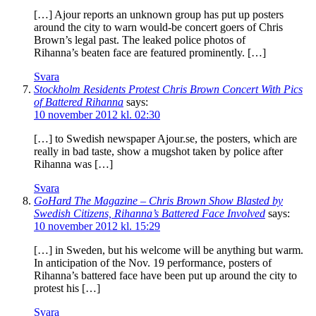
[…] Ajour reports an unknown group has put up posters
around the city to warn would-be concert goers of Chris
Brown’s legal past. The leaked police photos of
Rihanna’s beaten face are featured prominently. […]
Svara
Stockholm Residents Protest Chris Brown Concert With Pics
of Battered Rihanna
says:
10 november 2012 kl. 02:30
[…] to Swedish newspaper Ajour.se, the posters, which are
really in bad taste, show a mugshot taken by police after
Rihanna was […]
Svara
GoHard The Magazine – Chris Brown Show Blasted by
Swedish Citizens, Rihanna’s Battered Face Involved
says:
10 november 2012 kl. 15:29
[…] in Sweden, but his welcome will be anything but warm.
In anticipation of the Nov. 19 performance, posters of
Rihanna’s battered face have been put up around the city to
protest his […]
Svara