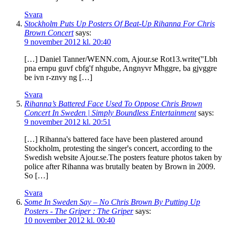
Svara
Stockholm Puts Up Posters Of Beat-Up Rihanna For Chris
Brown Concert
says:
9 november 2012 kl. 20:40
[…] Daniel Tanner/WENN.com, Ajour.se Rot13.write("Lbh
pna ernpu guvf cbfg'f nhgube, Angnyvr Mhggre, ba gjvggre
be ivn r-znvy ng […]
Svara
Rihanna’s Battered Face Used To Oppose Chris Brown
Concert In Sweden | Simply Boundless Entertainment
says:
9 november 2012 kl. 20:51
[…] Rihanna's battered face have been plastered around
Stockholm, protesting the singer's concert, according to the
Swedish website Ajour.se.The posters feature photos taken by
police after Rihanna was brutally beaten by Brown in 2009.
So […]
Svara
Some In Sweden Say – No Chris Brown By Putting Up
Posters - The Griper : The Griper
says:
10 november 2012 kl. 00:40