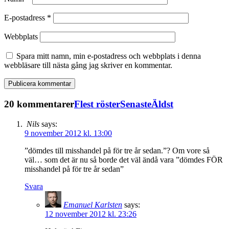
E-postadress
*
Webbplats
Spara mitt namn, min e-postadress och webbplats i denna
webbläsare till nästa gång jag skriver en kommentar.
20 kommentarer
Flest röster
Senaste
Äldst
Nils
says:
9 november 2012 kl. 13:00
”dömdes till misshandel på för tre år sedan.”? Om vore så
väl… som det är nu så borde det väl ändå vara ”dömdes FÖR
misshandel på för tre år sedan”
Svara
Emanuel Karlsten
says:
12 november 2012 kl. 23:26