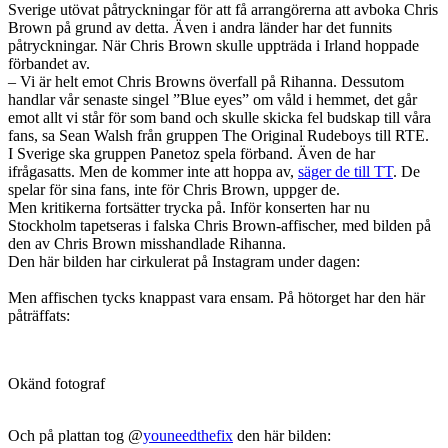
Sverige utövat påtryckningar för att få arrangörerna att avboka Chris
Brown på grund av detta. Även i andra länder har det funnits
påtryckningar. När Chris Brown skulle uppträda i Irland hoppade
förbandet av.
– Vi är helt emot Chris Browns överfall på Rihanna. Dessutom
handlar vår senaste singel ”Blue eyes” om våld i hemmet, det går
emot allt vi står för som band och skulle skicka fel budskap till våra
fans, sa Sean Walsh från gruppen The Original Rudeboys till RTE.
I Sverige ska gruppen Panetoz spela förband. Även de har
ifrågasatts. Men de kommer inte att hoppa av,
säger de till TT
. De
spelar för sina fans, inte för Chris Brown, uppger de.
Men kritikerna fortsätter trycka på. Inför konserten har nu
Stockholm tapetseras i falska Chris Brown-affischer, med bilden på
den av Chris Brown misshandlade Rihanna.
Den här bilden har cirkulerat på Instagram under dagen:
Men affischen tycks knappast vara ensam. På hötorget har den här
påträffats:
Okänd fotograf
Och på plattan tog @
youneedthefix
den här bilden: