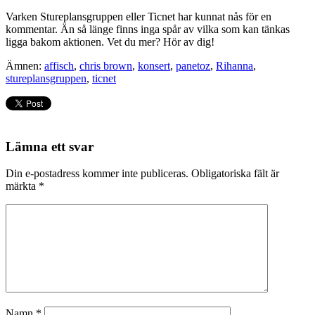
Varken Stureplansgruppen eller Ticnet har kunnat nås för en
kommentar. Än så länge finns inga spår av vilka som kan tänkas
ligga bakom aktionen. Vet du mer? Hör av dig!
Ämnen:
affisch
,
chris brown
,
konsert
,
panetoz
,
Rihanna
,
stureplansgruppen
,
ticnet
Lämna ett svar
Din e-postadress kommer inte publiceras.
Obligatoriska fält är
märkta
*
Namn
*