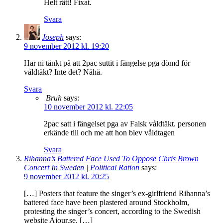
Helt rätt! Fixat.
Svara
Joseph
says:
9 november 2012 kl. 19:20
Har ni tänkt på att 2pac suttit i fängelse pga dömd för
våldtäkt? Inte det? Nähä.
Svara
Bruh
says:
10 november 2012 kl. 22:05
2pac satt i fängelset pga av Falsk våldtäkt. personen
erkände till och me att hon blev våldtagen
Svara
Rihanna’s Battered Face Used To Oppose Chris Brown
Concert In Sweden | Political Ration
says:
9 november 2012 kl. 20:25
[…] Posters that feature the singer’s ex-girlfriend Rihanna’s
battered face have been plastered around Stockholm,
protesting the singer’s concert, according to the Swedish
website Ajour.se. […]