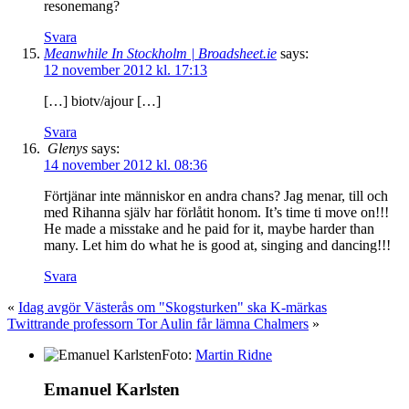
resonemang?
Svara
Meanwhile In Stockholm | Broadsheet.ie
says:
12 november 2012 kl. 17:13
[…] biotv/ajour […]
Svara
Glenys
says:
14 november 2012 kl. 08:36
Förtjänar inte människor en andra chans? Jag menar, till och
med Rihanna själv har förlåtit honom. It’s time ti move on!!!
He made a misstake and he paid for it, maybe harder than
many. Let him do what he is good at, singing and dancing!!!
Svara
«
Idag avgör Västerås om "Skogsturken" ska K-märkas
Twittrande professorn Tor Aulin får lämna Chalmers
»
Foto:
Martin Ridne
Emanuel Karlsten