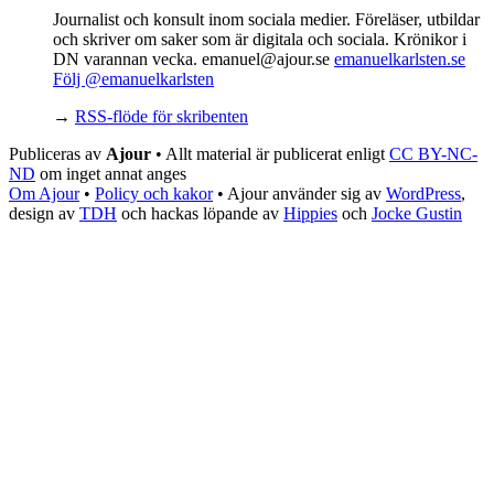
Journalist och konsult inom sociala medier. Föreläser, utbildar
och skriver om saker som är digitala och sociala. Krönikor i
DN varannan vecka. emanuel@ajour.se
emanuelkarlsten.se
Följ @emanuelkarlsten
→
RSS-flöde för skribenten
Publiceras av
Ajour
• Allt material är publicerat enligt
CC BY-NC-
ND
om inget annat anges
Om Ajour
•
Policy och kakor
•
Ajour använder sig av
WordPress
,
design av
TDH
och hackas löpande av
Hippies
och
Jocke Gustin