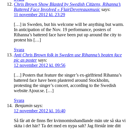
Chris Brown Show Blasted by Swedish Citizens, Rihanna’s
Battered Face Involved « FlairDevereauxmusic
says:
11 november 2012 kl. 23:29
[…] in Sweden, but his welcome will be anything but warm.
In anticipation of the Nov. 19 performance, posters of
Rihanna’s battered face have been put up around the city to
protest his […]
Svara
Anti Chris Brown folk in Sweden use Rihanna’s beaten face
pic as poster
says:
12 november 2012 kl. 09:56
[…] Posters that feature the singer’s ex-girlfriend Rihanna’s
battered face have been plastered around Stockholm,
protesting the singer’s concert, according to the Swedish
website Ajour.se. […]
Svara
Benjamin
says:
12 november 2012 kl. 16:40
Så får att de finns fler kvinnomisshandlande män ute så ska vi
skita i det här? Ta det med en nypa salt? Jag förstår inte ditt