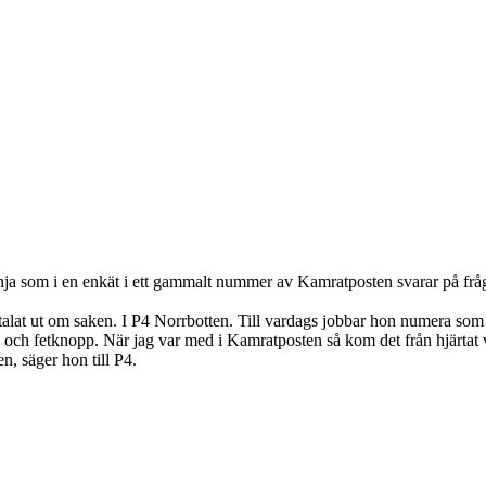
nja som i en enkät i ett gammalt nummer av Kamratposten svarar på frå
talat ut om saken. I P4 Norrbotten. Till vardags jobbar hon numera som
ckis och fetknopp. När jag var med i Kamratposten så kom det från hjärta
n, säger hon till P4.