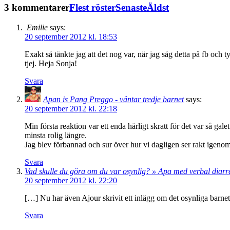
3 kommentarer
Flest röster
Senaste
Äldst
Emilie
says:
20 september 2012 kl. 18:53
Exakt så tänkte jag att det nog var, när jag såg detta på fb och t
tjej. Heja Sonja!
Svara
Apan is Pang Preggo - väntar tredje barnet
says:
20 september 2012 kl. 22:18
Min första reaktion var ett enda härligt skratt för det var så gale
minsta rolig längre.
Jag blev förbannad och sur över hur vi dagligen ser rakt igenom
Svara
Vad skulle du göra om du var osynlig? » Apa med verbal diarr
20 september 2012 kl. 22:20
[…] Nu har även Ajour skrivit ett inlägg om det osynliga barn
Svara