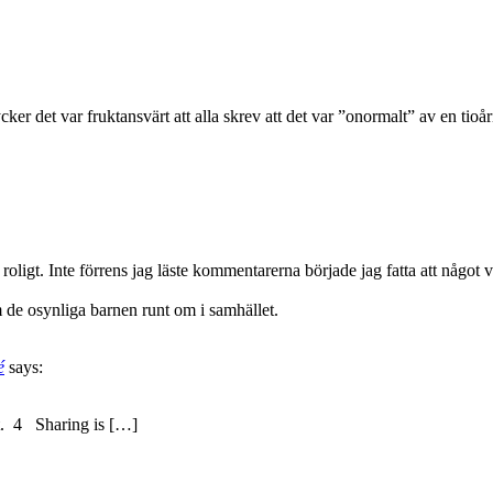
ycker det var fruktansvärt att alla skrev att det var ”onormalt” av en tio
t roligt. Inte förrens jag läste kommentarerna började jag fatta att något 
 de osynliga barnen runt om i samhället.
é
says:
et. 4 Sharing is […]