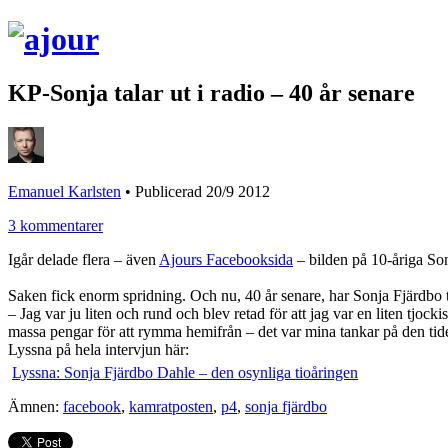
KP-Sonja talar ut i radio – 40 år senare
Emanuel Karlsten
•
Publicerad 20/9 2012
3 kommentarer
Igår delade flera – även
Ajours Facebooksida
– bilden på 10-åriga So
Saken fick enorm spridning. Och nu, 40 år senare, har Sonja Fjärdbo 
– Jag var ju liten och rund och blev retad för att jag var en liten tjo
massa pengar för att rymma hemifrån – det var mina tankar på den tide
Lyssna på hela intervjun här:
Lyssna: Sonja Fjärdbo Dahle – den osynliga tioåringen
Ämnen:
facebook
,
kamratposten
,
p4
,
sonja fjärdbo