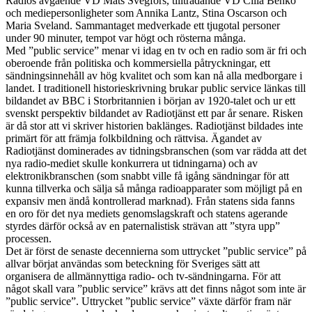
Radios avgående VD Mats Svegfors, tillträdande VD Cilla Benkö
och mediepersonligheter som Annika Lantz, Stina Oscarson och
Maria Sveland. Sammantaget medverkade ett tjugotal personer
under 90 minuter, tempot var högt och rösterna många.
Med ”public service” menar vi idag en tv och en radio som är fri och
oberoende från politiska och kommersiella påtryckningar, ett
sändningsinnehåll av hög kvalitet och som kan nå alla medborgare i
landet. I traditionell historieskrivning brukar public service länkas till
bildandet av BBC i Storbritannien i början av 1920-talet och ur ett
svenskt perspektiv bildandet av Radiotjänst ett par år senare. Risken
är då stor att vi skriver historien baklänges. Radiotjänst bildades inte
primärt för att främja folkbildning och rättvisa. Ägandet av
Radiotjänst dominerades av tidningsbranschen (som var rädda att det
nya radio-mediet skulle konkurrera ut tidningarna) och av
elektronikbranschen (som snabbt ville få igång sändningar för att
kunna tillverka och sälja så många radioapparater som möjligt på en
expansiv men ändå kontrollerad marknad). Från statens sida fanns
en oro för det nya mediets genomslagskraft och statens agerande
styrdes därför också av en paternalistisk strävan att ”styra upp”
processen.
Det är först de senaste decennierna som uttrycket ”public service” på
allvar börjat användas som beteckning för Sveriges sätt att
organisera de allmännyttiga radio- och tv-sändningarna. För att
något skall vara ”public service” krävs att det finns något som inte är
”public service”. Uttrycket ”public service” växte därför fram när