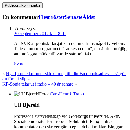
En kommentar
Flest röster
Senaste
Äldst
Hmm
says:
20 september 2012 kl. 18:01
Att SVR är politiskt färgat kan det inte finns något tvivel om.
Ta tex homorprogrammet ”Tankesmedjan”, där är det omöjligt
att inte lägga märke till var de står politiskt.
Svara
«
Nya Iphone kommer skicka mejl till din Facebook-adress – så gör
du för att slippa
KP-Sonja talar ut i radio – 40 år senare
»
Foto:
Carl-Henrik Trapp
Ulf Bjereld
Professor i statsvetenskap vid Göteborgs universitet. Aktiv i
Socialdemokrater för Tro och Solidaritet. Flitigt anlitad
kommentator och skriver gärna egna debattartiklar. Bloggar