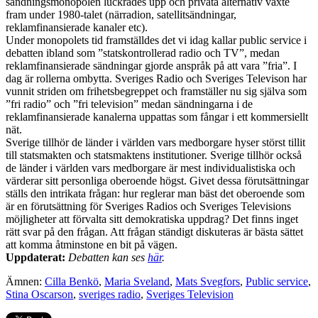
sändningsmonopolen luckrades upp och privata alternativ växte
fram under 1980-talet (närradion, satellitsändningar,
reklamfinansierade kanaler etc).
Under monopolets tid framställdes det vi idag kallar public service i
debatten ibland som ”statskontrollerad radio och TV”, medan
reklamfinansierade sändningar gjorde anspråk på att vara ”fria”. I
dag är rollerna ombytta. Sveriges Radio och Sveriges Televison har
vunnit striden om frihetsbegreppet och framställer nu sig själva som
”fri radio” och ”fri television” medan sändningarna i de
reklamfinansierade kanalerna uppattas som fångar i ett kommersiellt
nät.
Sverige tillhör de länder i världen vars medborgare hyser störst tillit
till statsmakten och statsmaktens institutioner. Sverige tillhör också
de länder i världen vars medborgare är mest individualistiska och
värderar sitt personliga oberoende högst. Givet dessa förutsättningar
ställs den intrikata frågan: hur reglerar man bäst det oberoende som
är en förutsättning för Sveriges Radios och Sveriges Televisions
möjligheter att förvalta sitt demokratiska uppdrag? Det finns inget
rätt svar på den frågan. Att frågan ständigt diskuteras är bästa sättet
att komma åtminstone en bit på vägen.
Uppdaterat:
Debatten kan ses
här
.
Ämnen:
Cilla Benkö
,
Maria Sveland
,
Mats Svegfors
,
Public service
,
Stina Oscarson
,
sveriges radio
,
Sveriges Television