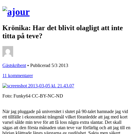
Krönika: Har det blivit olagligt att inte
titta på teve?
Gästskribent
•
Publicerad 5/3 2013
11 kommentarer
Foto: Funky64 CC-BY-NC-ND
När jag pluggade på universitet i slutet på 90-talet hamnade jag vid
ett tillfälle i ekonomiskt trångmål vilket föranledde att jag med kort
varsel sålde min teve för att få loss några extra slantar. Det skall
sägas att den första månaden utan teve var förfärlig och att jag till en
början klättrade längs väggarna av rastlöshet. Sakta men säkert