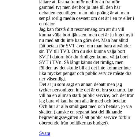
lättare att fastna framför netflix än framför
gammel-tv) men det hör ju inte till den här
debatten egentligen, utan min poäng är att man
ser på rörlig media oavsett om det är i en tv eller i
en dator.
Jag kan förstå ditt resonemang om att du vill
kunna välja bort tjänsten, men det är ju inget nytt
nu med att du inte kan göra det. Man har alltid
fått betala för SVT även om man bara använder
sin TV till TV3. Om du ska kunna välja bort
SVT i datorn bör du rimligen kunna välja bort
SVT i TVn. Så långt känns det rimligt, men
följden av det skulle bli att det inte kommer inte
lika mycket pengar och public service måste dra
ner väsentligt.
Det är ju som sagt en annan debatt men jag
tycker personligen inte det är ett bra scenario, jag
vill ha en allmän stark public service, och det tror
jag bara vi kan ha om alla är med och betalar.
Och hur är alla smidigast med och betalar, jo via
skatten (kanske en separat fast del liknande
begravningsavgiften så att public service förblir
oberoende från politikernas budget).
Svara