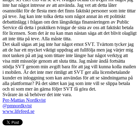
inte har något intresse av att använda. Jag vet att detta låter
osannolikt för de flesta men det finns faktiskt personer som inte tittar
på teve. Jag kan inte tolka detta som något annat än ett politiskt
debattinlägg i frågan om den långsiktiga finansieringen av Public
Service då detta i praktiken tvingar de sista av oss att faktiskt betala
för licensen. Som det är nu kan man nästan säga att det blivit olagligt
att inte titta på teve. Alla måste titta.
Det skall sägas att jag inte har något emot SVT. Tvärtom tycker jag
att de har ett mycket viktigt uppdrag att fullfölja men jag värjer mig
mot tanken på att jag som tittare inte längre har något verktyg att
visa mitt missnöje genom att sluta titta. Jag måste ändå fortsätta
stödja SVT genom min avgift bara för att jag vill kunna kolla mailen
i mobilen. Är det inte mer rimligt att SVT ger alla licensbetalande
kunder en inloggning som kan användas för att se sändningarna på
alla plattformar? På det sättet kan jag som inte vill se slippa betala
och ni som mer än gärna följer SVT få göra det.
Svårare än så behöver det inte vara.
Per-Mattias Nordkvist
@pmnordkvist
www.lifefeed.se