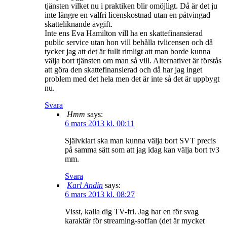
tjänsten vilket nu i praktiken blir omöjligt. Då är det ju
inte längre en valfri licenskostnad utan en påtvingad
skatteliknande avgift.
Inte ens Eva Hamilton vill ha en skattefinansierad
public service utan hon vill behålla tvlicensen och då
tycker jag att det är fullt rimligt att man borde kunna
välja bort tjänsten om man så vill. Alternativet är förstås
att göra den skattefinansierad och då har jag inget
problem med det hela men det är inte så det är uppbygt
nu.
Svara
Hmm
says:
6 mars 2013 kl. 00:11
Självklart ska man kunna välja bort SVT precis
på samma sätt som att jag idag kan välja bort tv3
mm.
Svara
Karl Andin
says:
6 mars 2013 kl. 08:27
Visst, kalla dig TV-fri. Jag har en för svag
karaktär för streaming-soffan (det är mycket