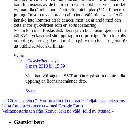
bara finansieras av de tittare som väljer public service, när det
gynnar alla (åtminstone på ett principiellt plan)? Det fungerar
ju ungefär som resten av den allmänna välfärden – just JAG
kanske inte kommer att få cancer, men jag är ändå med och
betalar för sjukvården som en sorts försäkring.
Sedan kan man förstås diskutera själva betallösningen och hur
väl SVT lyckas med sitt uppdrag, men principen är ju inte alls
underlig tycker jag. Jag tittar sällan på tv men betalar gärna för
att public service ska finnas
Svara
Gästskribent
says:
6 mars 2013 kl. 15:59
Man kan väl säga att SVT är bättre på sitt redaktionella
uppdrag än licensinsamlande dito.
Svara
«
"Citizen science": Hur amatörer beräknade Tjeljabinsk-meteorens
bana före astronomerna – med Google Earth
Valrapporteringen från Kenya: Jakt på våld, följd av tystnad
»
Gästskribent