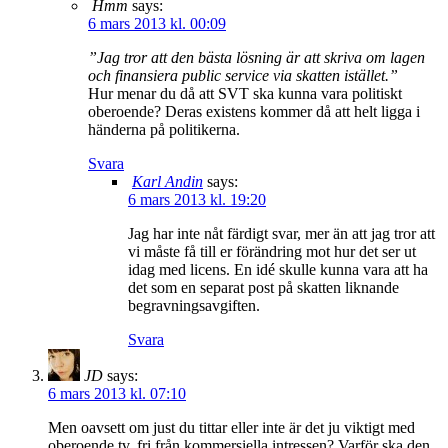
Hmm
says:
6 mars 2013 kl. 00:09
”Jag tror att den bästa lösning är att skriva om lagen
och finansiera public service via skatten istället.”
Hur menar du då att SVT ska kunna vara politiskt
oberoende? Deras existens kommer då att helt ligga i
händerna på politikerna.
Svara
Karl Andin
says:
6 mars 2013 kl. 19:20
Jag har inte nåt färdigt svar, mer än att jag tror att
vi måste få till er förändring mot hur det ser ut
idag med licens. En idé skulle kunna vara att ha
det som en separat post på skatten liknande
begravningsavgiften.
Svara
JD
says:
6 mars 2013 kl. 07:10
Men oavsett om just du tittar eller inte är det ju viktigt med
oberoende tv, fri från kommersiella intressen? Varför ska den