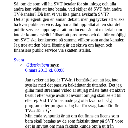
Så, om de som vill ha SVT betalar för sitt inlogg och alla
andra kan välja att inte betala, vad skiljer då SVT från andra
TV-kanaler? Då kan vi väl lika gärna avskaffa SVT?
Det är ju egentligen en annan debatt, men jag tycker att vi ska
ha kvar public service. Jag har alltid uppfattat att en stor del i
public services uppdrag är att producera sådant material som
inte är kommersiellt hållbart att producera och det blir omöjligt
om SVT ska konkurrera på samma villkor som andra kanaler.
Jag tror att den bästa lösning är att skriva om lagen och
finansiera public service via skatten istället.
Svara
Gästskribent
says:
6 mars 2013 kl. 00:08
Jag tycker att jag är TV-fri i bemärkelsen att jag inte
sysslar med det passiva bakåtlutande tittandet. Det jag
gillar med streamad video är att jag måste fatta ett aktivt
beslut efter varje avslutat avsnitt om jag skall se ett till
eller ej. Vid TV’n fastnade jag ofta kvar och såg
program efter program. Jag har för svag karaktär för
TV-soffan. 🙂
Min enda synpunkt är att om det finns en licens som
bara skall betalas av de som faktiskt tittar på SVT vore
det ju snyggt om man faktiskt kunde opt’a ut från