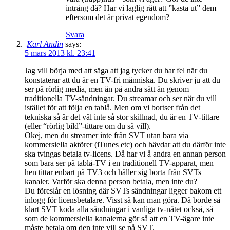
intrång då? Har vi laglig rätt att ”kasta ut” dem
eftersom det är privat egendom?
Svara
Karl Andin
says:
5 mars 2013 kl. 23:41
Jag vill börja med att säga att jag tycker du har fel när du
konstaterar att du är en TV-fri människa. Du skriver ju att du
ser på rörlig media, men än på andra sätt än genom
traditionella TV-sändningar. Du streamar och ser när du vill
istället för att följa en tablå. Men om vi bortser från det
tekniska så är det väl inte så stor skillnad, du är en TV-tittare
(eller “rörlig bild”-tittare om du så vill).
Okej, men du streamer inte från SVT utan bara via
kommersiella aktörer (iTunes etc) och hävdar att du därför inte
ska tvingas betala tv-licens. Då har vi å andra en annan person
som bara ser på tablå-TV i en traditionell TV-apparat, men
hen tittar enbart på TV3 och håller sig borta från SVTs
kanaler. Varför ska denna person betala, men inte du?
Du föreslår en lösning där SVTs sändningar ligger bakom ett
inlogg för licensbetalare. Visst så kan man göra. Då borde så
klart SVT koda alla sändningar i vanliga tv-nätet också, så
som de kommersiella kanalerna gör så att en TV-ägare inte
måste betala om den inte vill se på SVT.