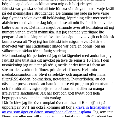
började jag dock att acklimatisera mig och började tycka att det
faktiskt var ganska skönt att inte förlora så många timmar varje kväll
på det meningslösa strötittandet. De timmar jag lade på teve varje
dag flyttades sakta över till bokläsning, löpträning eller mer sociala
aktiviteter med vänner. Jag började inse att mitt liv faktiskt blev lite
bättre utan teve. Det fanns något befriande över att konstatera att jag
numera var en tevefri människa. Att jag sparade ytterligare lite
pengar på att inte längre behöva betala någon teve-avgift och faktisk
kunna svara att ”Nej jag har faktiskt inte någon teve. Det är ett
medvetet val” när Radiotjänst ringde var bara en bonus (om än
välkommen sådan för en fattig student).
Med undantag för perioder då jag delat lägenhet med andra har jag
faktiskt inte tittat särskilt mycket på teve de senaste 10 åren. I den
utsträckning jag nu tittar på rörlig media är det främst i form av
streamade avsnitt och filmer, primärt via iTunes. Hela min
mediakonsumtion har blivit så selektiv och anpassad efter mina
filter(RSS-flöden, bokmärken, newsfeed, Twitterflöden) att det
nästan är provocerande att bara kunna se ett program på en utsatt tid
och framför allt tvingas följa en tablå som innehåller så många
irrelevanta sändningar. Jag har kort och gott byggt bort hela
begreppet teve-tittande i min vardag.
Därför blev jag lite överrumplad över att läsa att Radiotjänst på
uppdrag av SVT nu också kommer att börja
kräva in licenspengar
av oss som äger en dator, smartphone eller en läsplatta
. Jag som inte
längre ser eller ens vill se teve tvingas betala en avgift för något jag