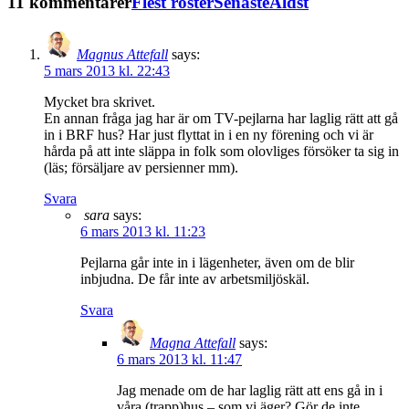
11 kommentarer
Flest röster
Senaste
Äldst
Magnus Attefall
says:
5 mars 2013 kl. 22:43
Mycket bra skrivet.
En annan fråga jag har är om TV-pejlarna har laglig rätt att gå
in i BRF hus? Har just flyttat in i en ny förening och vi är
hårda på att inte släppa in folk som olovliges försöker ta sig in
(läs; försäljare av persienner mm).
Svara
sara
says:
6 mars 2013 kl. 11:23
Pejlarna går inte in i lägenheter, även om de blir
inbjudna. De får inte av arbetsmiljöskäl.
Svara
Magna Attefall
says:
6 mars 2013 kl. 11:47
Jag menade om de har laglig rätt att ens gå in i
våra (trapp)hus – som vi äger? Gör de inte