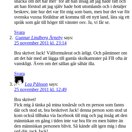
snacka om det här mer’ för att han insåg att jag hade rätt och
att han förstod att jag själv hade bott utomlands och i detaljer
beskrev, inte hur det var för mig som barn, men hur det var för
svenska vuxna föräldrar att komma till ett nytt land, lära sig ett
språk som går till höger till vänster osv. Ja, vi får se.
Svara
Gunnar Lindberg Årneby
says:
25 november 2011 kl. 23:14
Bra skrivet Jack! Välformulerat och ärligt. Och påminner om
att det här med att lägga till gamla skolkamrater på FB ofta är
vanskligt. Även om det sällan går såhär illa.
Svara
Lea Pålsson
says:
25 november 2011 kl. 12:49
Bra skrivet!
Fick mig å tänka på mina tonårsår och en person som fanns
där och stod ut, bra beskrivet Jack! denna person som stod ut
kom också tillbaka via facebook till mig och jag insåg att den
människan en gång i tiden inte var bra för en men bättre än
den människan personen blivit. Så kände allt igen mig i dina
ord där, tack Jack!