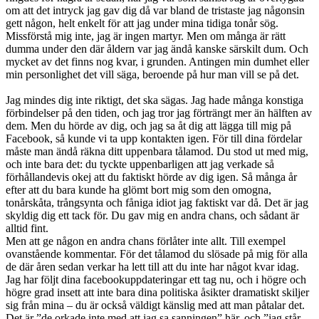
om att det intryck jag gav dig då var bland de tristaste jag någonsin
gett någon, helt enkelt för att jag under mina tidiga tonår sög.
Missförstå mig inte, jag är ingen martyr. Men om många är rätt
dumma under den där åldern var jag ändå kanske särskilt dum. Och
mycket av det finns nog kvar, i grunden. Antingen min dumhet eller
min personlighet det vill säga, beroende på hur man vill se på det.
Jag mindes dig inte riktigt, det ska sägas. Jag hade många konstiga
förbindelser på den tiden, och jag tror jag förträngt mer än hälften av
dem. Men du hörde av dig, och jag sa åt dig att lägga till mig på
Facebook, så kunde vi ta upp kontakten igen. För till dina fördelar
måste man ändå räkna ditt uppenbara tålamod. Du stod ut med mig,
och inte bara det: du tyckte uppenbarligen att jag verkade så
förhållandevis okej att du faktiskt hörde av dig igen. Så många år
efter att du bara kunde ha glömt bort mig som den omogna,
tonårskåta, trångsynta och fåniga idiot jag faktiskt var då. Det är jag
skyldig dig ett tack för. Du gav mig en andra chans, och sådant är
alltid fint.
Men att ge någon en andra chans förlåter inte allt. Till exempel
ovanstående kommentar. För det tålamod du slösade på mig för alla
de där åren sedan verkar ha lett till att du inte har något kvar idag.
Jag har följt dina facebookuppdateringar ett tag nu, och i högre och
högre grad insett att inte bara dina politiska åsikter dramatiskt skiljer
sig från mina – du är också väldigt känslig med att man påtalar det.
Det är ”de orkade inte med att jag sa sanningen” här, och ”jag står