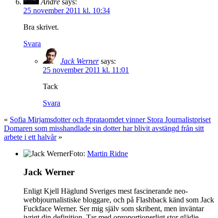
André
says:
25 november 2011 kl. 10:34
Bra skrivet.
Svara
Jack Werner
says:
25 november 2011 kl. 11:01
Tack
Svara
«
Sofia Mirjamsdotter och #prataomdet vinner Stora Journalistpriset
Domaren som misshandlade sin dotter har blivit avstängd från sitt
arbete i ett halvår
»
Foto:
Martin Ridne
Jack Werner
Enligt Kjell Häglund Sveriges mest fascinerande neo-
webbjournalistiske bloggare, och på Flashback känd som Jack
Fuckface Werner. Ser mig själv som skribent, men inväntar
ivrigt din definition. Tar med oproportionerligt stor glädje