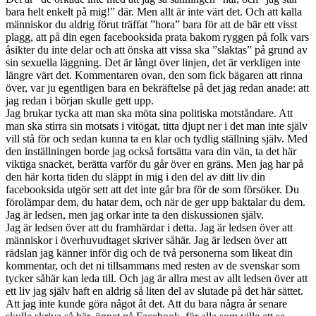
bara helt enkelt på mig!” där. Men allt är inte värt det. Och att kalla
människor du aldrig förut träffat ”hora” bara för att de bär ett visst
plagg, att på din egen facebooksida prata bakom ryggen på folk vars
åsikter du inte delar och att önska att vissa ska ”slaktas” på grund av
sin sexuella läggning. Det är långt över linjen, det är verkligen inte
längre värt det. Kommentaren ovan, den som fick bägaren att rinna
över, var ju egentligen bara en bekräftelse på det jag redan anade: att
jag redan i början skulle gett upp.
Jag brukar tycka att man ska möta sina politiska motståndare. Att
man ska stirra sin motsats i vitögat, titta djupt ner i det man inte själv
vill stå för och sedan kunna ta en klar och tydlig ställning själv. Med
den inställningen borde jag också fortsätta vara din vän, ta det här
viktiga snacket, berätta varför du går över en gräns. Men jag har på
den här korta tiden du släppt in mig i den del av ditt liv din
facebooksida utgör sett att det inte går bra för de som försöker. Du
förolämpar dem, du hatar dem, och när de ger upp baktalar du dem.
Jag är ledsen, men jag orkar inte ta den diskussionen själv.
Jag är ledsen över att du framhärdar i detta. Jag är ledsen över att
människor i överhuvudtaget skriver såhär. Jag är ledsen över att
rädslan jag känner inför dig och de två personerna som likeat din
kommentar, och det ni tillsammans med resten av de svenskar som
tycker såhär kan leda till. Och jag är allra mest av allt ledsen över att
ett liv jag själv haft en aldrig så liten del av slutade på det här sättet.
Att jag inte kunde göra något åt det. Att du bara några år senare