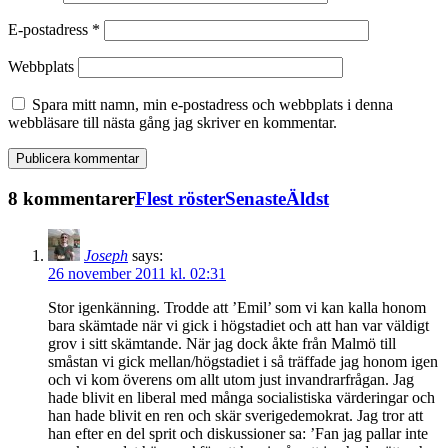
E-postadress
*
Webbplats
Spara mitt namn, min e-postadress och webbplats i denna
webbläsare till nästa gång jag skriver en kommentar.
8 kommentarer
Flest röster
Senaste
Äldst
Joseph
says:
26 november 2011 kl. 02:31
Stor igenkänning. Trodde att ’Emil’ som vi kan kalla honom
bara skämtade när vi gick i högstadiet och att han var väldigt
grov i sitt skämtande. När jag dock åkte från Malmö till
småstan vi gick mellan/högstadiet i så träffade jag honom igen
och vi kom överens om allt utom just invandrarfrågan. Jag
hade blivit en liberal med många socialistiska värderingar och
han hade blivit en ren och skär sverigedemokrat. Jag tror att
han efter en del sprit och diskussioner sa: ’Fan jag pallar inte