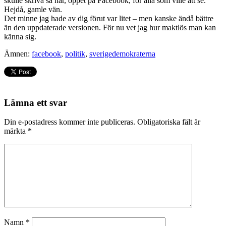
skulle skriva så här, öppet på Facebook, för alla som ville att se.
Hejdå, gamle vän.
Det minne jag hade av dig förut var litet – men kanske ändå bättre
än den uppdaterade versionen. För nu vet jag hur maktlös man kan
känna sig.
Ämnen:
facebook
,
politik
,
sverigedemokraterna
Lämna ett svar
Din e-postadress kommer inte publiceras.
Obligatoriska fält är
märkta
*
Namn
*