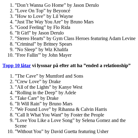
”Don’t Wanna Go Home” by Jason Derulo
”Love On Top” by Beyoncé
”How to Love” by Lil Wayne
”Just The Way You Are” by Bruno Mars
”Good Feeling” by Flo Rida
”It Girl” by Jason Derulo
”Stereo Hearts” by Gym Class Heroes featuring Adam Levine
”Criminal” by Britney Spears
”No Sleep” by Wiz Khalifa
”Free Fallin'” by John Mayer
Topp 10 låtar
vi lyssnar på efter att ha ”ended a relationship”
”The Cave” by Mumford and Sons
”Crew Love” by Drake
”All of the Lights” by Kanye West
”Rolling in the Deep” by Adele
”Take Care” by Drake
”It Will Rain” by Bruno Mars
”We Found Love” by Rihanna & Calvin Harris
”Call It What You Want” by Foster the People
”Love You Like a Love Song” by Selena Gomez and the
Scene
”Without You” by David Guetta featuring Usher