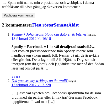
Spara mitt namn, min e-postadress och webbplats i denna
webbläsare till nästa gång jag skriver en kommentar.
2 kommentarer
Flest röster
Senaste
Äldst
Tommy k Johanssons blogg om datorer & Internet
says:
13 februari 2012 kl. 16:16
Spotify + Facebook = Lite väl detaljerad statistik?…
Det kom ett pressmeddelande från Spotify imorse som
handlade om vilken musik folk lyssnar på när de är nykära
eller gör slut. Detta lagom till Alla Hjärtans Dag, som är
imorgon (om du glömt), och jag tänkte inte mer på det. Sedan
läser jag om det på Áj…
Svara
Did you see my writings on the wall?
says:
13 februari 2012 kl. 21:28
[…] läste väl nyheten om Facebooks spotifylista för de som
brutit med sin partner eller är nykära? Ger man Facebook
uppgifterna till vad man […]