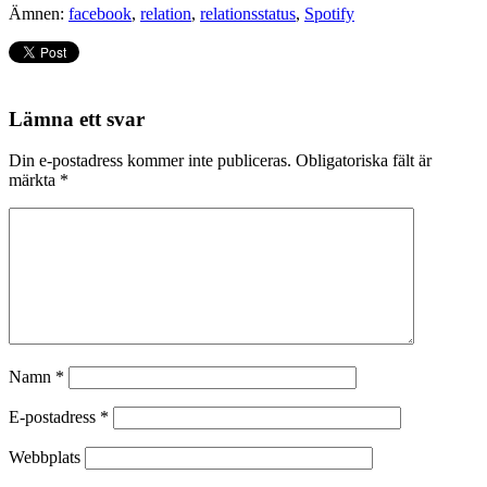
Ämnen:
facebook
,
relation
,
relationsstatus
,
Spotify
Lämna ett svar
Din e-postadress kommer inte publiceras.
Obligatoriska fält är
märkta
*
Namn
*
E-postadress
*
Webbplats