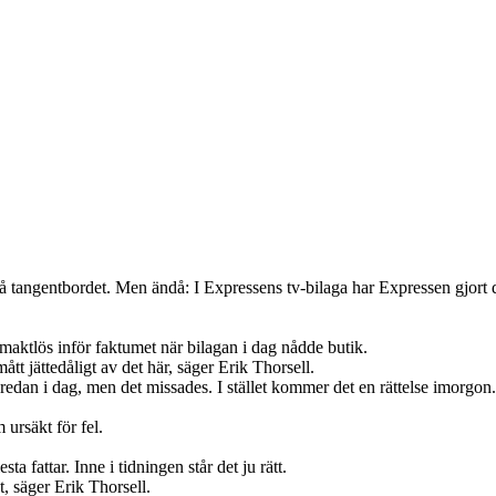
 på tangentbordet. Men ändå: I Expressens tv-bilaga har Expressen gjor
maktlös inför faktumet när bilagan i dag nådde butik.
ått jättedåligt av det här, säger Erik Thorsell.
t redan i dag, men det missades. I stället kommer det en rättelse imorgon.
ursäkt för fel.
ta fattar. Inne i tidningen står det ju rätt.
t, säger Erik Thorsell.