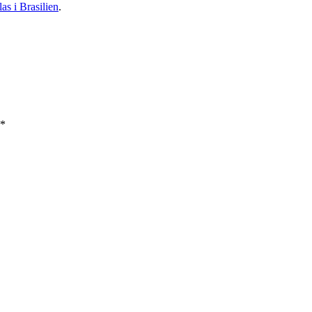
as i Brasilien
.
*