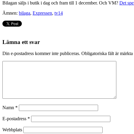
Bilagan säljs i butik i dag och fram till 1 december. Och VM?
Det spel
Ämnen:
bilaga
,
Expressen
,
tv14
Lämna ett svar
Din e-postadress kommer inte publiceras.
Obligatoriska fält är märkta
Namn
*
E-postadress
*
Webbplats