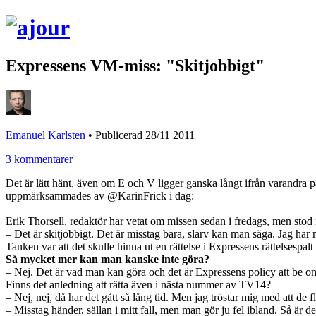
Expressens VM-miss: "Skitjobbigt"
Emanuel Karlsten
•
Publicerad 28/11 2011
3 kommentarer
Det är lätt hänt, även om E och V ligger ganska långt ifrån varandra
uppmärksammades av @KarinFrick i dag:
Erik Thorsell, redaktör har vetat om missen sedan i fredags, men stod 
– Det är skitjobbigt. Det är misstag bara, slarv kan man säga. Jag har m
Tanken var att det skulle hinna ut en rättelse i Expressens rättelsespal
Så mycket mer kan man kanske inte göra?
– Nej. Det är vad man kan göra och det är Expressens policy att be om 
Finns det anledning att rätta även i nästa nummer av TV14?
– Nej, nej, då har det gått så lång tid. Men jag tröstar mig med att de fles
– Misstag händer, sällan i mitt fall, men man gör ju fel ibland. Så är de