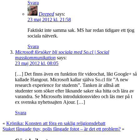
Svara
Deeped
says:
23 maj 2012 kl. 21:58
Faktiskt inte samma sak. MS har redan tidigare ett tjog
sociala nätverk.
Svara
Microsoft försöker bli sociala med So.cl | Social
masskommunikation
says:
23 maj 2012 kl. 08:05
[…] Det finns även en funktion för videochat, likt Google+ så
kallade Hangout. Microsoft kallar själva So.cl för ”A new
research experience for students”. Tanken är alltså att
studenter som söker efter liknande saker ska hitta och lära av
varandra. Se Microsofts introduktionsvideo och läs mer på t
ex svenska nyhetssajten Ajour. […]
Svara
«
Krönika: Konsten att föra en saklig religionsdebatt
Staket fångade tjuv, polis fångade fotot – är det ett problem?
»