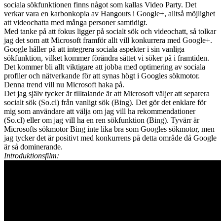
sociala sökfunktionen finns något som kallas Video Party. Det
verkar vara en karbonkopia av Hangouts i Google+, alltså möjlighet
att videochatta med många personer samtidigt.
Med tanke på att fokus ligger på socialt sök och videochatt, så tolkar
jag det som att Microsoft framför allt vill konkurrera med Google+.
Google håller på att integrera sociala aspekter i sin vanliga
sökfunktion, vilket kommer förändra sättet vi söker på i framtiden.
Det kommer bli allt viktigare att jobba med optimering av sociala
profiler och nätverkande för att synas högt i Googles sökmotor.
Denna trend vill nu Microsoft haka på.
Det jag själv tycker är tilltalande är att Microsoft väljer att separera
socialt sök (So.cl) från vanligt sök (Bing). Det gör det enklare för
mig som användare att välja om jag vill ha rekommendationer
(So.cl) eller om jag vill ha en ren sökfunktion (Bing). Tyvärr är
Microsofts sökmotor Bing inte lika bra som Googles sökmotor, men
jag tycker det är positivt med konkurrens på detta område då Google
är så dominerande.
Introduktionsfilm: