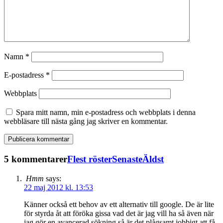
Namn
*
E-postadress
*
Webbplats
Spara mitt namn, min e-postadress och webbplats i denna
webbläsare till nästa gång jag skriver en kommentar.
5 kommentarer
Flest röster
Senaste
Äldst
Hmm
says:
22 maj 2012 kl. 13:53
Känner också ett behov av ett alternativ till google. De är lite
för styrda åt att föröka gissa vad det är jag vill ha så även när
jag gör en avancerad sökning så är det plågsamt jobbigt att få