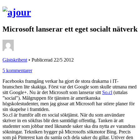
Microsoft lanserar ett eget socialt nätverk
Gästskribent
•
Publicerad 22/5 2012
5 kommentarer
Facebooks framgång verkar ha gjort de stora drakarna i IT-
branschen lite skakiga. Först var det Google som skulle utmana med
sitt Google+. Nu är det Microsoft som lanserar sitt
So.cl
(uttalas
”social”). Målgruppen för tjänsten är amerikanska
högskolestudenter, men jag gissar att Microsoft har större planer för
sin skapelse i framtiden.
So.cl är framför allt en social söktjänst. När du som användare
skriver in en sökfras blir den samtidigt offentlig. Tanken är att
studenter som jobbar med liknande saker ska dra nytta av varandras
sökningar. Tekniken bygger på Microsofts sökmotor Bing. Precis
som på Pinterest kan du samla och dela saker du gillar. Utöver den