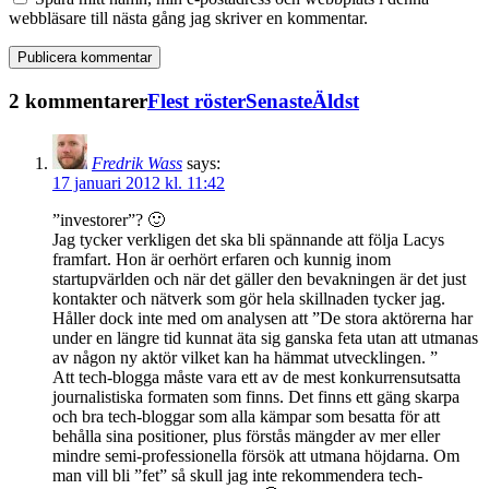
webbläsare till nästa gång jag skriver en kommentar.
2 kommentarer
Flest röster
Senaste
Äldst
Fredrik Wass
says:
17 januari 2012 kl. 11:42
”investorer”? 🙂
Jag tycker verkligen det ska bli spännande att följa Lacys
framfart. Hon är oerhört erfaren och kunnig inom
startupvärlden och när det gäller den bevakningen är det just
kontakter och nätverk som gör hela skillnaden tycker jag.
Håller dock inte med om analysen att ”De stora aktörerna har
under en längre tid kunnat äta sig ganska feta utan att utmanas
av någon ny aktör vilket kan ha hämmat utvecklingen. ”
Att tech-blogga måste vara ett av de mest konkurrensutsatta
journalistiska formaten som finns. Det finns ett gäng skarpa
och bra tech-bloggar som alla kämpar som besatta för att
behålla sina positioner, plus förstås mängder av mer eller
mindre semi-professionella försök att utmana höjdarna. Om
man vill bli ”fet” så skull jag inte rekommendera tech-