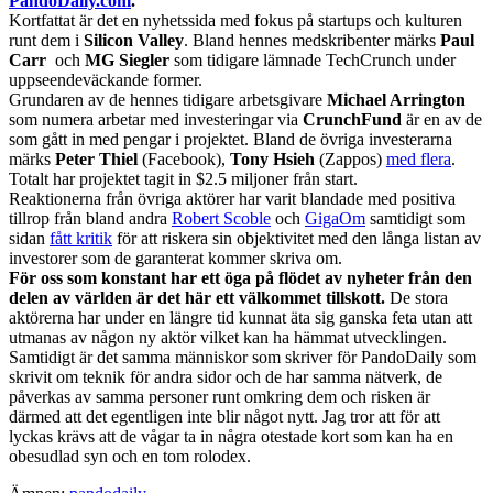
PandoDaily.com
.
Kortfattat är det en nyhetssida med fokus på startups och kulturen
runt dem i
Silicon Valley
. Bland hennes medskribenter märks
Paul
Carr
och
MG Siegler
som tidigare lämnade TechCrunch under
uppseendeväckande former.
Grundaren av de hennes tidigare arbetsgivare
Michael Arrington
som numera arbetar med investeringar via
CrunchFund
är en av de
som gått in med pengar i projektet. Bland de övriga investerarna
märks
Peter Thiel
(Facebook),
Tony Hsieh
(Zappos)
med flera
.
Totalt har projektet tagit in $2.5 miljoner från start.
Reaktionerna från övriga aktörer har varit blandade med positiva
tillrop från bland andra
Robert Scoble
och
GigaOm
samtidigt som
sidan
fått kritik
för att riskera sin objektivitet med den långa listan av
investorer som de garanterat kommer skriva om.
För oss som konstant har ett öga på flödet av nyheter från den
delen av världen är det här ett välkommet tillskott.
De stora
aktörerna har under en längre tid kunnat äta sig ganska feta utan att
utmanas av någon ny aktör vilket kan ha hämmat utvecklingen.
Samtidigt är det samma människor som skriver för PandoDaily som
skrivit om teknik för andra sidor och de har samma nätverk, de
påverkas av samma personer runt omkring dem och risken är
därmed att det egentligen inte blir något nytt. Jag tror att för att
lyckas krävs att de vågar ta in några otestade kort som kan ha en
obesudlad syn och en tom rolodex.