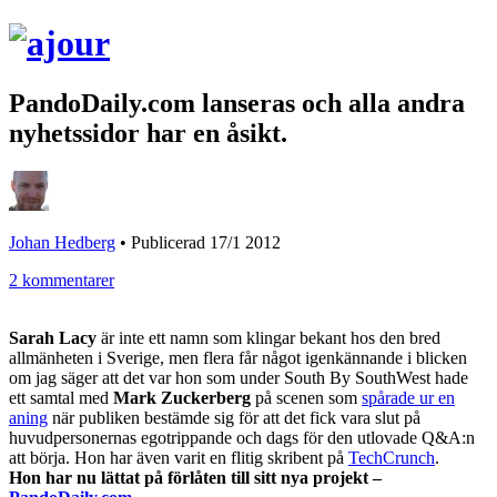
PandoDaily.com lanseras och alla andra
nyhetssidor har en åsikt.
Johan Hedberg
•
Publicerad 17/1 2012
2 kommentarer
Sarah Lacy
är inte ett namn som klingar bekant hos den bred
allmänheten i Sverige, men flera får något igenkännande i blicken
om jag säger att det var hon som under South By SouthWest hade
ett samtal med
Mark Zuckerberg
på scenen som
spårade ur en
aning
när publiken bestämde sig för att det fick vara slut på
huvudpersonernas egotrippande och dags för den utlovade Q&A:n
att börja. Hon har även varit en flitig skribent på
TechCrunch
.
Hon har nu lättat på förlåten till sitt nya projekt –