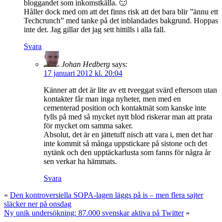
bloggandet som inkomstkälla. 🙂
Håller dock med om att det finns risk att det bara blir ”ännu ett
Techcrunch” med tanke på det inblandades bakgrund. Hoppas
inte det. Jag gillar det jag sett hittills i alla fall.
Svara
Johan Hedberg
says:
17 januari 2012 kl. 20:04
Känner att det är lite av ett tveeggat svärd eftersom utan
kontakter får man inga nyheter, men med en
cementerad position och kontaktnät som kanske inte
fylls på med så mycket nytt blod riskerar man att prata
för mycket om samma saker.
Absolut, det är en jättetuff nisch att vara i, men det har
inte kommit så många uppstickare på sistone och det
nytänk och den upptäckarlusta som fanns för några år
sen verkar ha hämmats.
Svara
«
Den kontroversiella SOPA-lagen läggs på is – men flera sajter
släcker ner på onsdag
Ny unik undersökning: 87.000 svenskar aktiva på Twitter
»