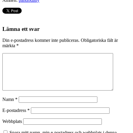
Ämnen:
pandodaily
Lämna ett svar
Din e-postadress kommer inte publiceras.
Obligatoriska fält är
märkta
*
Namn
*
E-postadress
*
Webbplats
Spara mitt namn, min e-postadress och webbplats i denna