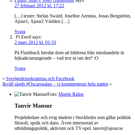
Pastor Jean « Josef Gustafsson
says:
27 februari 2012 kl. 17:22
[…] texter: Stefan Swärd, Josefine Arenius, Jonas Bergström,
Ajour1, Ajour2 Världen […]
Svara
Pi Enell
says:
2 mars 2012 kl. 01:33
På Flashback hävdar dom att bilderna från misshandeln är
fejkade/arrangerade – vad tror ni om det? :O
Svara
«
Sverigedemokraterna och Facebook
Ikväll sänds #Oscarsgalan – vi kommenterar hela natten
»
Foto:
Martin Ridne
Tanvir Mansur
Projektledare och evig student i Stockholm som gillar politisk
filosofi, språk och dans. Även intresserad av
utbildningspolitik, aktivism och TV-spel. tanvir@ajour.se