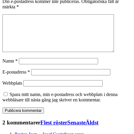
Din e-postadress kommer inte publiceras.
Obligatoriska fält är
märkta
*
Namn
*
E-postadress
*
Webbplats
Spara mitt namn, min e-postadress och webbplats i denna
webbläsare till nästa gång jag skriver en kommentar.
2 kommentarer
Flest röster
Senaste
Äldst