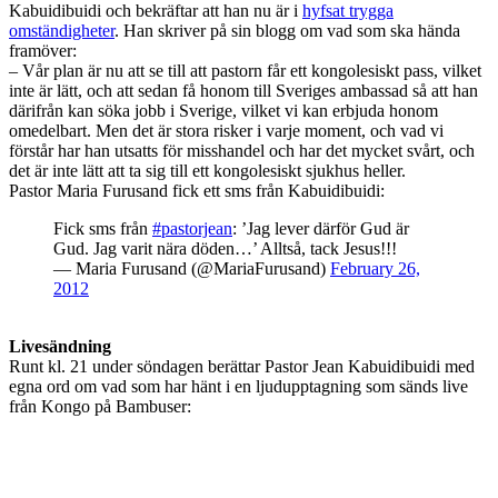
Kabuidibuidi och bekräftar att han nu är i
hyfsat trygga
omständigheter
. Han skriver på sin blogg om vad som ska hända
framöver:
– Vår plan är nu att se till att pastorn får ett kongolesiskt pass, vilket
inte är lätt, och att sedan få honom till Sveriges ambassad så att han
därifrån kan söka jobb i Sverige, vilket vi kan erbjuda honom
omedelbart. Men det är stora risker i varje moment, och vad vi
förstår har han utsatts för misshandel och har det mycket svårt, och
det är inte lätt att ta sig till ett kongolesiskt sjukhus heller.
Pastor Maria Furusand fick ett sms från Kabuidibuidi:
Fick sms från
#pastorjean
: ’Jag lever därför Gud är
Gud. Jag varit nära döden…’ Alltså, tack Jesus!!!
— Maria Furusand (@MariaFurusand)
February 26,
2012
Livesändning
Runt kl. 21 under söndagen berättar Pastor Jean Kabuidibuidi med
egna ord om vad som har hänt i en ljudupptagning som sänds live
från Kongo på Bambuser: