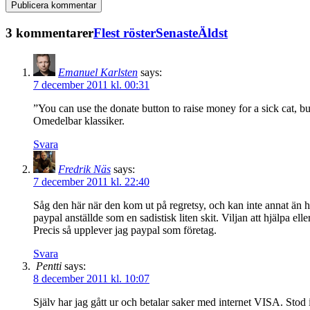
3 kommentarer
Flest röster
Senaste
Äldst
Emanuel Karlsten
says:
7 december 2011 kl. 00:31
”You can use the donate button to raise money for a sick cat, b
Omedelbar klassiker.
Svara
Fredrik Näs
says:
7 december 2011 kl. 22:40
Såg den här när den kom ut på regretsy, och kan inte annat än h
paypal anställde som en sadistisk liten skit. Viljan att hjälpa el
Precis så upplever jag paypal som företag.
Svara
Pentti
says:
8 december 2011 kl. 10:07
Själv har jag gått ur och betalar saker med internet VISA. Stod