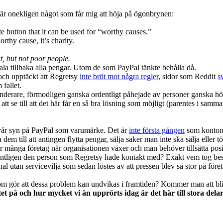
är onekligen något som får mig att höja på ögonbrynen:
te button that it can be used for “worthy causes.”
thy cause, it’s charity.
t, but not poor people.
ala tillbaka alla pengar. Utom de som PayPal tänkte behålla då.
 och upptäckt att Regretsy
inte bröt mot några regler
, sidor som Reddit
s
fallet.
nderare, förmodligen ganska ordentligt påhejade av personer ganska hög
tt se till att det här får en så bra lösning som möjligt (parentes i sam
ar vår syn på PayPal som varumärke. Det är
inte första gången
som konton b
a dem till att antingen flytta pengar, sälja saker man inte ska sälja ell
 många företag när organisationen växer och man behöver tillsätta positi
egentligen den person som Regretsy hade kontakt med? Exakt vem tog bes
l utan servicevilja som sedan löstes av att pressen blev så stor på företa
som gör att dessa problem kan undvikas i framtiden? Kommer man att bl
tet på och hur mycket vi än upprörts idag är det här till stora de