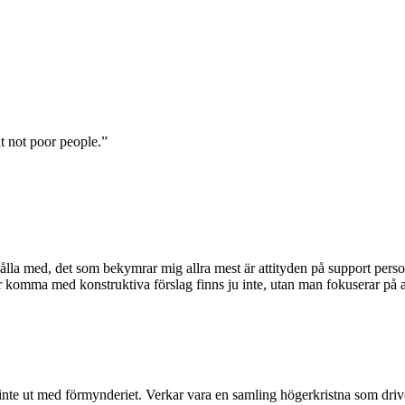
ut not poor people.”
ålla med, det som bekymrar mig allra mest är attityden på support perso
ler komma med konstruktiva förslag finns ju inte, utan man fokuserar på at
 inte ut med förmynderiet. Verkar vara en samling högerkristna som dri