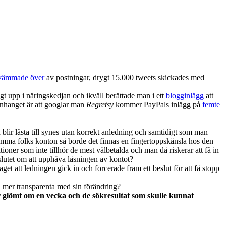
vämmade över
av postningar, drygt 15.000 tweets skickades med
t upp i näringskedjan och ikväll berättade man i ett
blogginlägg
att
manhanget är att googlar man
Regretsy
kommer PayPals inlägg på
femte
lir låsta till synes utan korrekt anledning och samtidigt som man
er tömma folks konton så borde det finnas en fingertoppskänsla hos den
oner som inte tillhör de mest välbetalda och man då riskerar att få in
lutet om att upphäva låsningen av kontot?
get att ledningen gick in och forcerade fram ett beslut för att få stopp
i mer transparenta med sin förändring?
lar glömt om en vecka och de sökresultat som skulle kunnat