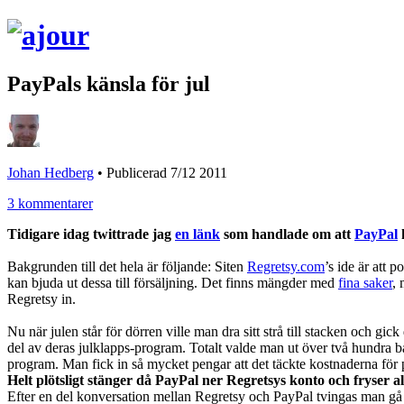
PayPals känsla för jul
Johan Hedberg
•
Publicerad 7/12 2011
3 kommentarer
Tidigare idag twittrade jag
en länk
som handlade om att
PayPal
h
Bakgrunden till det hela är följande: Siten
Regretsy.com
’s ide är att
kan bjuda ut dessa till försäljning. Det finns mängder med
fina saker
, 
Regretsy in.
Nu när julen står för dörren ville man dra sitt strå till stacken och gi
del av deras julklapps-program. Totalt valde man ut över två hundra b
program. Man fick in så mycket pengar att det täckte kostnaderna för p
Helt plötsligt stänger då PayPal ner Regretsys konto och fryser a
Efter en del konversation mellan Regretsy och PayPal tvingas man gå m