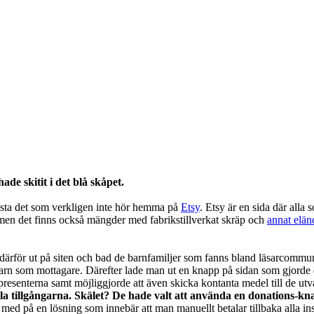
ade skitit i det blå skåpet.
 posta det som verkligen inte hör hemma på
Etsy
. Etsy är en sida där alla
men det finns också mängder med fabrikstillverkat skräp och
annat elän
ck därför ut på siten och bad de barnfamiljer som fanns bland läsarcommuni
arn som mottagare. Därefter lade man ut en knapp på sidan som gjorde de
resenterna samt möjliggjorde att även skicka kontanta medel till de utv
lla tillgångarna. Skälet? De hade valt att använda en donations-kna
ed på en lösning som innebär att man manuellt betalar tillbaka alla ins