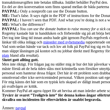
transaktionsavgiften inte betalas tillbaka. Istället behåller PayPal den.
En del av den konversation som finns sparad mellan de båda parterna 
PAYPAL:
Only a nonprofit can use the Donate button.
ME:
That’s false. It says right in the PDF of instructions for the Dona
PAYPAL:
I haven’t seen that PDF. And what you’re doing is not a wor
ME:
What’s the difference?
PAYPAL:
You can use the donate button to raise money for a sick ca
Regretsy kastade här in handduken och förberedde sig på att börja bet
Det tog inte lång tid innan andra hade gått igenom PayPals regelverk
länkar till olika inlägg och
mängder med nyhetsmedia
rapporterade om 
Vad som sedan hände var tack och lov att folk på PayPal tog sig en fu
man släppt låsningen på kontot och nu jobbar direkt med Regretsy för a
plats
bland alla resultat).
Slutet gott allting gott.
Men inte riktigt. För frågan jag nu ställer mig är hur det här påverk
måste förstå att de hela tiden slåss mot kriminella som försöker utnyttj
personal som hanterar dessa frågor. Det här är ett problem som drabbar
omotiverad eller icke-serviceminded personal. Vilken position satt 
För mig känns det här som en typisk kris skapad av dåligt insatt persona
på svallvågen av kritik.
Kommer PayPal att agera öppet för att bevisa att man inleder arbete 
Tyvärr är svaret ”Troligtvis inte” för denna koloss ångar oförtru
skvallra om incidenten för eftervärlden är snabbt begravda.
Ämnen:
paypal