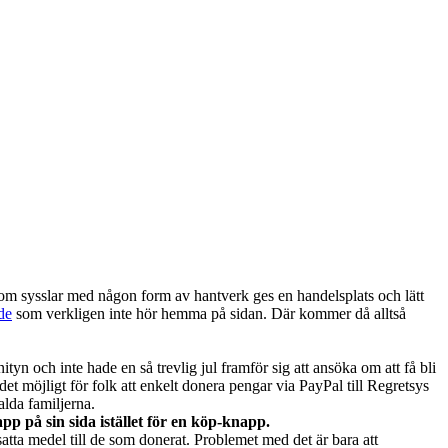
 som sysslar med någon form av hantverk ges en handelsplats och lätt
de
som verkligen inte hör hemma på sidan. Där kommer då alltså
tyn och inte hade en så trevlig jul framför sig att ansöka om att få bli
t möjligt för folk att enkelt donera pengar via PayPal till Regretsys
alda familjerna.
pp på sin sida istället för en köp-knapp.
atta medel till de som donerat. Problemet med det är bara att