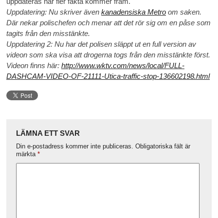
uppdateras när fler fakta kommer fram.
Uppdatering: Nu skriver även
kanadensiska Metro
om saken.
Där nekar polischefen och menar att det rör sig om en påse som
tagits från den misstänkte.
Uppdatering 2: Nu har det polisen släppt ut en full version av
videon som ska visa att drogerna togs från den misstänkte först.
Videon finns här:
http://www.wktv.com/news/local/FULL-
DASHCAM-VIDEO-OF-21111-Utica-traffic-stop-136602198.html
LÄMNA ETT SVAR
Din e-postadress kommer inte publiceras.
Obligatoriska fält är
märkta
*