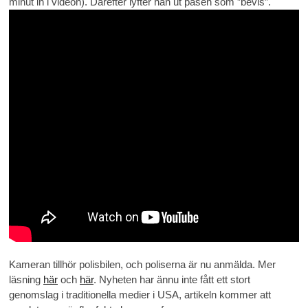
minut in i videon). Därefter lyfter han ut påsen som ”bevis”.
Kameran tillhör polisbilen, och poliserna är nu anmälda. Mer
läsning
här
och
här
. Nyheten har ännu inte fått ett stort
genomslag i traditionella medier i USA, artikeln kommer att