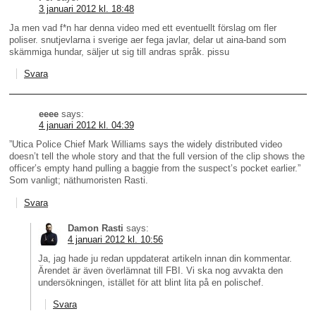
3 januari 2012 kl. 18:48
Ja men vad f*n har denna video med ett eventuellt förslag om fler
poliser. snutjevlarna i sverige aer fega javlar, delar ut aina-band som
skämmiga hundar, säljer ut sig till andras språk. pissu
Svara
eeee
says:
4 januari 2012 kl. 04:39
”Utica Police Chief Mark Williams says the widely distributed video
doesn’t tell the whole story and that the full version of the clip shows the
officer’s empty hand pulling a baggie from the suspect’s pocket earlier.”
Som vanligt; näthumoristen Rasti.
Svara
Damon Rasti
says:
4 januari 2012 kl. 10:56
Ja, jag hade ju redan uppdaterat artikeln innan din kommentar.
Ärendet är även överlämnat till FBI. Vi ska nog avvakta den
undersökningen, istället för att blint lita på en polischef.
Svara