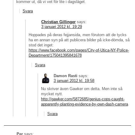
kommer ut, då vi vet för lite i dagsläget.
Svara
Christian Gillinger
says:
3 januari 2012 kl. 19:29
Hoppades på deras fejjansida, men förutom att de tycks
ha en annan syn på att publicera bilder på icke-dömda, så
stod det inget:
https://www.facebook.com/pages/City-of-Utica-NY-Police-
Department/175041395841678
Svara
Damon Rasti
says:
3 januari 2012 kl. 19:58
Nu skriver även Gawker om detta. Men inte så
mycket nytt.
http://gawker.com/5872685/genius-cops-caught-
apparently-planting-evidence-by-own-dash-camera
Svara
Per
says: