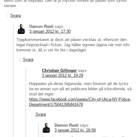
bevis som är ihopfälld. Den är ju mycket mindre än påsen som synns
senare.
Svara
Damon Rasti
says:
3 januari 2012 kl. 17:30
Toppkommentaren är dock att påsen vecklas ut, eftersom den
legat ihopvecklad i fickan. Jag håller ögonen öppna när mer info
kommer ut, då vi vet för lite i dagsläget.
Svara
Christian Gillinger
says:
3 januari 2012 kl. 19:29
Hoppades på deras fejjansida, men förutom att de tycks
ha en annan syn på att publicera bilder på icke-dömda, så
stod det inget:
https://www.facebook.com/pages/City-of-Utica-NY-Police-
Department/175041395841678
Svara
Damon Rasti
says:
3 januari 2012 kl. 19:58