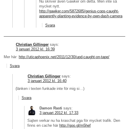
Nu skriver även Gawker om detta. Men inte så
mycket nytt.
http://gawker.com/5872685/genius-cops-caught-
apparently-planting-evidence-by-own-dash-camera
Svara
Christian Gillinger
says:
3 januari 2012 kl. 16:39
Mer här:
http://uticaphoenix.net/2011/12/30/upd-caught-on-tape/
Svara
Christian Gillinger
says:
3 januari 2012 kl. 16:40
(länken i texten funkade inte för mig si…)
Svara
Damon Rasti
says:
3 januari 2012 kl. 17:33
Sajten verkar nu ha kraschat pga för mycket trafik. Den
finns en cache här
http://goo.gl/m5hef