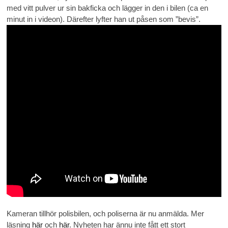
med vitt pulver ur sin bakficka och lägger in den i bilen (ca en
minut in i videon). Därefter lyfter han ut påsen som ”bevis”.
Kameran tillhör polisbilen, och poliserna är nu anmälda. Mer
läsning
här
och
här
. Nyheten har ännu inte fått ett stort