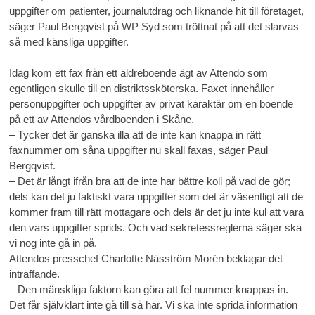
uppgifter om patienter, journalutdrag och liknande hit till företaget,
säger Paul Bergqvist på WP Syd som tröttnat på att det slarvas
så med känsliga uppgifter.
Idag kom ett fax från ett äldreboende ägt av Attendo som
egentligen skulle till en distriktssköterska. Faxet innehåller
personuppgifter och uppgifter av privat karaktär om en boende
på ett av Attendos vårdboenden i Skåne.
– Tycker det är ganska illa att de inte kan knappa in rätt
faxnummer om såna uppgifter nu skall faxas, säger Paul
Bergqvist.
– Det är långt ifrån bra att de inte har bättre koll på vad de gör;
dels kan det ju faktiskt vara uppgifter som det är väsentligt att de
kommer fram till rätt mottagare och dels är det ju inte kul att vara
den vars uppgifter sprids. Och vad sekretessreglerna säger ska
vi nog inte gå in på.
Attendos presschef Charlotte Näsström Morén beklagar det
inträffande.
– Den mänskliga faktorn kan göra att fel nummer knappas in.
Det får självklart inte gå till så här. Vi ska inte sprida information