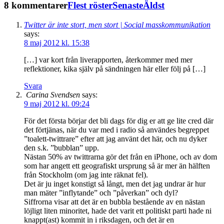
8 kommentarer
Flest röster
Senaste
Äldst
Twitter är inte stort, men stort | Social masskommunikation
says:
8 maj 2012 kl. 15:38
[…] var kort från liverapporten, återkommer med mer
reflektioner, kika själv på sändningen här eller följ på […]
Svara
Carina Svendsen
says:
9 maj 2012 kl. 09:24
För det första börjar det bli dags för dig er att ge lite cred där
det förtjänas, när du var med i radio så användes begreppet
”toalett-twittrare” efter att jag använt det här, och nu dyker
den s.k. ”bubblan” upp.
Nästan 50% av twittrarna gör det från en iPhone, och av dom
som har angett ett geografiskt ursprung så är mer än hälften
från Stockholm (om jag inte räknat fel).
Det är ju inget konstigt så långt, men det jag undrar är hur
man mäter ”inflytande” och ”påverkan” och dyl?
Siffrorna visar att det är en bubbla bestående av en nästan
löjligt liten minoritet, hade det varit ett politiskt parti hade ni
knappt(ast) kommit in i riksdagen, och det är en