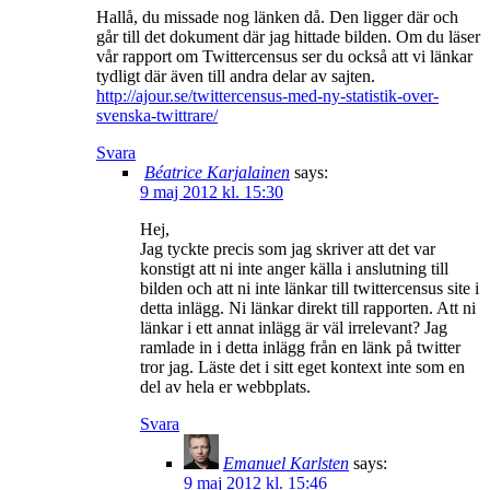
Hallå, du missade nog länken då. Den ligger där och
går till det dokument där jag hittade bilden. Om du läser
vår rapport om Twittercensus ser du också att vi länkar
tydligt där även till andra delar av sajten.
http://ajour.se/twittercensus-med-ny-statistik-over-
svenska-twittrare/
Svara
Béatrice Karjalainen
says:
9 maj 2012 kl. 15:30
Hej,
Jag tyckte precis som jag skriver att det var
konstigt att ni inte anger källa i anslutning till
bilden och att ni inte länkar till twittercensus site i
detta inlägg. Ni länkar direkt till rapporten. Att ni
länkar i ett annat inlägg är väl irrelevant? Jag
ramlade in i detta inlägg från en länk på twitter
tror jag. Läste det i sitt eget kontext inte som en
del av hela er webbplats.
Svara
Emanuel Karlsten
says:
9 maj 2012 kl. 15:46