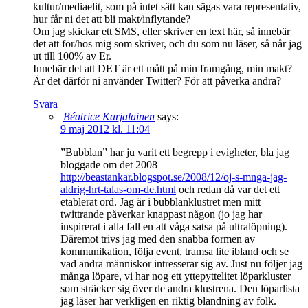
kultur/mediaelit, som på intet sätt kan sägas vara representativ,
hur får ni det att bli makt/inflytande?
Om jag skickar ett SMS, eller skriver en text här, så innebär
det att för/hos mig som skriver, och du som nu läser, så når jag
ut till 100% av Er.
Innebär det att DET är ett mått på min framgång, min makt?
Är det därför ni använder Twitter? För att påverka andra?
Svara
Béatrice Karjalainen
says:
9 maj 2012 kl. 11:04
”Bubblan” har ju varit ett begrepp i evigheter, bla jag
bloggade om det 2008
http://beastankar.blogspot.se/2008/12/oj-s-mnga-jag-
aldrig-hrt-talas-om-de.html
och redan då var det ett
etablerat ord. Jag är i bubblanklustret men mitt
twittrande påverkar knappast någon (jo jag har
inspirerat i alla fall en att våga satsa på ultralöpning).
Däremot trivs jag med den snabba formen av
kommunikation, följa event, tramsa lite ibland och se
vad andra människor intresserar sig av. Just nu följer jag
många löpare, vi har nog ett yttepyttelitet löparkluster
som sträcker sig över de andra klustrena. Den löparlista
jag läser har verkligen en riktig blandning av folk.