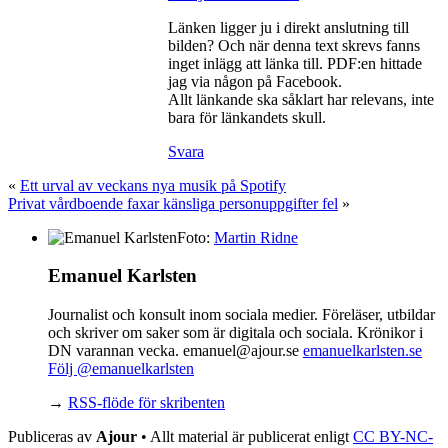
Länken ligger ju i direkt anslutning till
bilden? Och när denna text skrevs fanns
inget inlägg att länka till. PDF:en hittade
jag via någon på Facebook.
Allt länkande ska såklart har relevans, inte
bara för länkandets skull.
Svara
«
Ett urval av veckans nya musik på Spotify
Privat vårdboende faxar känsliga personuppgifter fel
»
Foto:
Martin Ridne
Emanuel Karlsten
Journalist och konsult inom sociala medier. Föreläser, utbildar
och skriver om saker som är digitala och sociala. Krönikor i
DN varannan vecka. emanuel@ajour.se
emanuelkarlsten.se
Följ @emanuelkarlsten
→
RSS-flöde för skribenten
Publiceras av
Ajour
• Allt material är publicerat enligt
CC BY-NC-