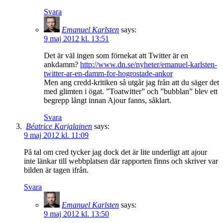
Svara
Emanuel Karlsten
says:
9 maj 2012 kl. 13:51
Det är väl ingen som förnekat att Twitter är en
ankdamm?
http://www.dn.se/nyheter/emanuel-karlsten-
twitter-ar-en-damm-for-hogrostade-ankor
Men ang credd-kritiken så utgår jag från att du säger det
med glimten i ögat. ”Toatwitter” och ”bubblan” blev ett
begrepp långt innan Ajour fanns, såklart.
Svara
Béatrice Karjalainen
says:
9 maj 2012 kl. 11:09
På tal om cred tycker jag dock det är lite underligt att ajour
inte länkar till webbplatsen där rapporten finns och skriver var
bilden är tagen ifrån.
Svara
Emanuel Karlsten
says:
9 maj 2012 kl. 13:50