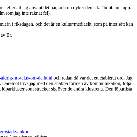
rare” efter att jag använt det här, och nu dyker den s.k. ”bubblan” upp.
m (om jag inte räknat fel).
mmit in i riksdagen, och det är en kultur/mediaelit, som på intet sätt kan
 av Er.
-aldrig-hrt-talas-om-de.html
och redan då var det ett etablerat ord. Jag
ning). Däremot trivs jag med den snabba formen av kommunikation, följa
et löparkluster som sträcker sig över de andra klustrena. Den löparlista
ogrostade-ankor