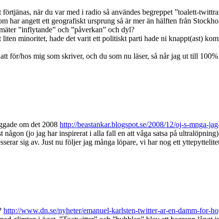
 det förtjänas, när du var med i radio så användes begreppet ”toalett-twitt
 har angett ett geografiskt ursprung så är mer än hälften från Stockhol
n mäter ”inflytande” och ”påverkan” och dyl?
 liten minoritet, hade det varit ett politiskt parti hade ni knappt(ast) ko
 att för/hos mig som skriver, och du som nu läser, så når jag ut till 100%
bloggade om det 2008
http://beastankar.blogspot.se/2008/12/oj-s-mnga-jag
t någon (jo jag har inspirerat i alla fall en att våga satsa på ultralöp
serar sig av. Just nu följer jag många löpare, vi har nog ett yttepyttelit
m?
http://www.dn.se/nyheter/emanuel-karlsten-twitter-ar-en-damm-for-h