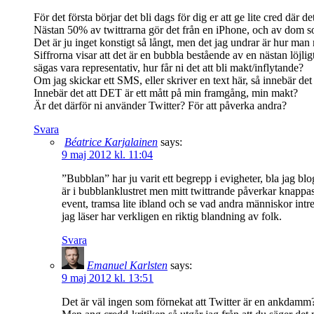
För det första börjar det bli dags för dig er att ge lite cred där
Nästan 50% av twittrarna gör det från en iPhone, och av dom som
Det är ju inget konstigt så långt, men det jag undrar är hur ma
Siffrorna visar att det är en bubbla bestående av en nästan löjligt
sägas vara representativ, hur får ni det att bli makt/inflytande?
Om jag skickar ett SMS, eller skriver en text här, så innebär det
Innebär det att DET är ett mått på min framgång, min makt?
Är det därför ni använder Twitter? För att påverka andra?
Svara
Béatrice Karjalainen
says:
9 maj 2012 kl. 11:04
”Bubblan” har ju varit ett begrepp i evigheter, bla jag 
är i bubblanklustret men mitt twittrande påverkar knappas
event, tramsa lite ibland och se vad andra människor intres
jag läser har verkligen en riktig blandning av folk.
Svara
Emanuel Karlsten
says:
9 maj 2012 kl. 13:51
Det är väl ingen som förnekat att Twitter är en ankdam