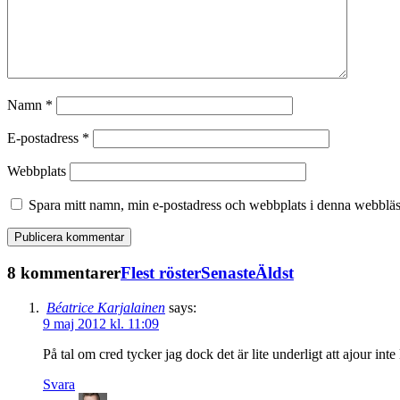
Namn
*
E-postadress
*
Webbplats
Spara mitt namn, min e-postadress och webbplats i denna webbläsa
8 kommentarer
Flest röster
Senaste
Äldst
Béatrice Karjalainen
says:
9 maj 2012 kl. 11:09
På tal om cred tycker jag dock det är lite underligt att ajour int
Svara