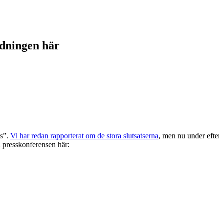
ndningen här
us”.
Vi har redan rapporterat om de stora slutsatserna
, men nu under efte
a presskonferensen här: