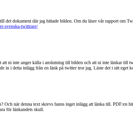
ll det dokument där jag hittade bilden. Om du läser vår rapport om Twitt
er-svenska-twittrare/
att ni inte anger källa i anslutning till bilden och att ni inte länkar till t
de in i detta inlägg från en länk på twitter tror jag. Läste det i sitt eget
den? Och när denna text skrevs fanns inget inlägg att länka till. PDF:en 
ara för länkandets skull.