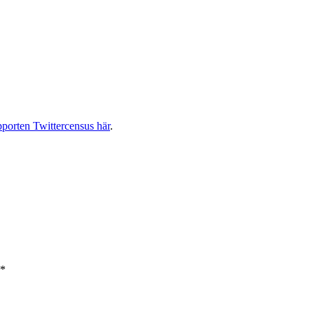
pporten Twittercensus här
.
*