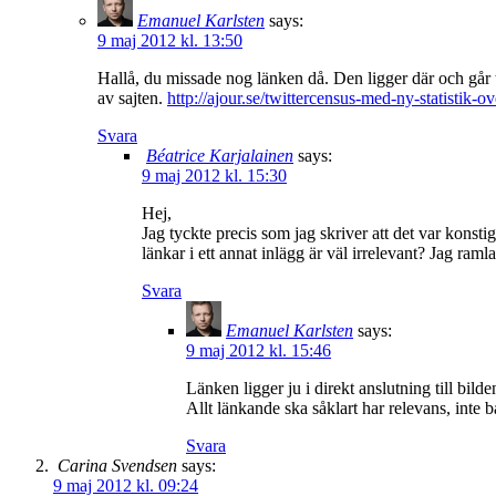
Emanuel Karlsten
says:
9 maj 2012 kl. 13:50
Hallå, du missade nog länken då. Den ligger där och går ti
av sajten.
http://ajour.se/twittercensus-med-ny-statistik-ov
Svara
Béatrice Karjalainen
says:
9 maj 2012 kl. 15:30
Hej,
Jag tyckte precis som jag skriver att det var konstigt 
länkar i ett annat inlägg är väl irrelevant? Jag ramla
Svara
Emanuel Karlsten
says:
9 maj 2012 kl. 15:46
Länken ligger ju i direkt anslutning till bil
Allt länkande ska såklart har relevans, inte b
Svara
Carina Svendsen
says:
9 maj 2012 kl. 09:24