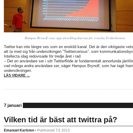
Hampus Brynolf visar upp utvecklingskurvan för svenska Twitterkonton.
Twitter kan inte längre ses som en enskild kanal. Det är den viktigaste ve
att ta med sig från undersökingen ”Twittercensus”, som kommunkationsbyr
Intellecta idag redovisade för tredje året i rad.
– Det en användare ser i sitt Twitterflöde är fundamentalt annorlunda jämfö
vad många andra användare ser, säger Hampus Brynolf, som har tagit fra
undersökningen.
LÄS VIDARE →
7 januari
Vilken tid är bäst att twittra på?
Emanuel Karlsten
•
Publicerad 7/1 2013