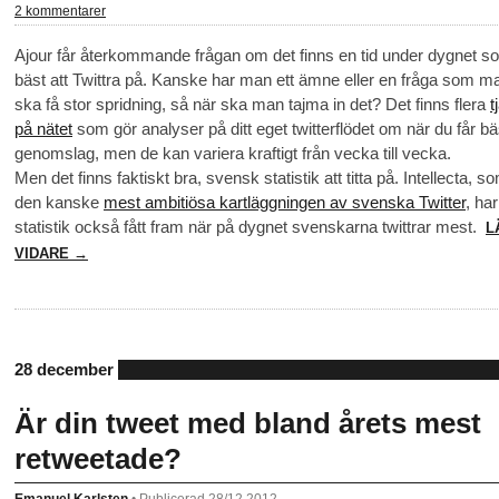
2 kommentarer
Ajour får återkommande frågan om det finns en tid under dygnet s
bäst att Twittra på. Kanske har man ett ämne eller en fråga som man
ska få stor spridning, så när ska man tajma in det? Det finns flera
t
på nätet
som gör analyser på ditt eget twitterflödet om när du får bä
genomslag, men de kan variera kraftigt från vecka till vecka.
Men det finns faktiskt bra, svensk statistik att titta på. Intellecta, s
den kanske
mest ambitiösa kartläggningen av svenska Twitter
, har
statistik också fått fram när på dygnet svenskarna twittrar mest.
L
VIDARE →
28 december
Är din tweet med bland årets mest
retweetade?
Emanuel Karlsten
•
Publicerad 28/12 2012