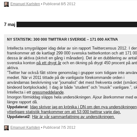
Emanuel Karlsten
• Publicerat
8/5 2012
7 maj
NY STATISTIK: 300 000 TWITTRAR I SVERIGE – 171 000 AKTIVA
Intellecta smygsläpper idag delar av sin rapport Twittercensus 2012. I de
framkommer att de kartlagt 299 000 svenska twitterkonton och att 171 0
dessa är aktiva (skrivit en gång i månaden). Det är en dubblering av antal
svenska konton
på ett drygt år
och en ökning på drygt 450 procent på ant
aktiva.
”Twitter har också fått större genomslag i grupper som tidigare inte anvä
mediet. När vi 2011 tittade på de vanligaste förekommande orden i
användarnas beskrivning var ”journalist” det mest frekventa ordet (småor
bindeord bortplockade). I dag är både ”student” och ”musik” vanligare.”, sk
Intellecta i ett
pressmeddelande
.
Imorgon förmiddag släpps hela undersökningen. Ajour återkommer med e
längre rapport då.
Uppdaterat
:
Idag skriver jag en krönika i DN om den nya undersökningen
ytterligare statistik framkommer om att 53 000 twittrar varje dag.
Uppdaterat2
:
Här är vår sammanfattning av undersökningen.
Emanuel Karlsten
• Publicerat
7/5 2012