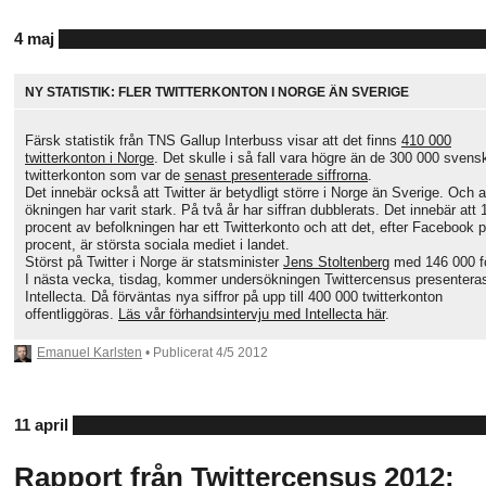
4 maj
NY STATISTIK: FLER TWITTERKONTON I NORGE ÄN SVERIGE
Färsk statistik från TNS Gallup Interbuss visar att det finns
410 000
twitterkonton i Norge
. Det skulle i så fall vara högre än de 300 000 svens
twitterkonton som var de
senast presenterade siffrorna
.
Det innebär också att Twitter är betydligt större i Norge än Sverige. Och a
ökningen har varit stark. På två år har siffran dubblerats. Det innebär att 
procent av befolkningen har ett Twitterkonto och att det, efter Facebook 
procent, är största sociala mediet i landet.
Störst på Twitter i Norge är statsminister
Jens Stoltenberg
med 146 000 fö
I nästa vecka, tisdag, kommer undersökningen Twittercensus presentera
Intellecta. Då förväntas nya siffror på upp till 400 000 twitterkonton
offentliggöras.
Läs vår förhandsintervju med Intellecta här
.
Emanuel Karlsten
• Publicerat
4/5 2012
11 april
Rapport från Twittercensus 2012: