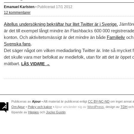
Emanuel Karlsten
•
Publicerad 17/1 2012
12 kommentarer
Aitellus undersökning bekräftar hur litet Twitter är i Sverige.
Jämföre
är det till exempel långt mindre än Flashbacks 600 000 registrerad
konton. Och aktivitetsmässigt är det mindre än både
Familjeliv
och
Svenska fans
.
Det säger något om vilken mediadarling Twitter är. Inte så mycket f
det skulle vara mer befolkat av mediefolk, utan för att det är öppet 
mätbart.
LÄS VIDARE →
Publiceras av
Ajour
• Allt material är publicerat enligt
CC BY-NC-ND
om inget annat 
Om Ajour
•
Policy och kakor
•
Ajour använder sig av
WordPress
, design av
TDH
och
löpande av
Hippies
och
Jocke Gustin