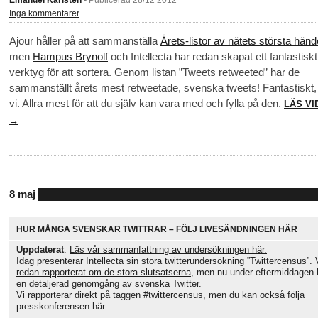
Inga kommentarer
Ajour håller på att sammanställa
Årets-listor av nätets största händ
men
Hampus Brynolf
och Intellecta har redan skapat ett fantastiskt
verktyg för att sortera. Genom listan ”Tweets retweeted” har de
sammanställt årets mest retweetade, svenska tweets! Fantastiskt,
vi. Allra mest för att du själv kan vara med och fylla på den.
LÄS VI
→
8 maj
HUR MÅNGA SVENSKAR TWITTRAR – FÖLJ LIVESÄNDNINGEN HÄR
Uppdaterat
:
Läs vår sammanfattning av undersökningen här.
Idag presenterar Intellecta sin stora twitterundersökning ”Twittercensus”.
redan rapporterat om de stora slutsatserna
, men nu under eftermiddagen 
en detaljerad genomgång av svenska Twitter.
Vi rapporterar direkt på taggen #twittercensus, men du kan också följa
presskonferensen här: