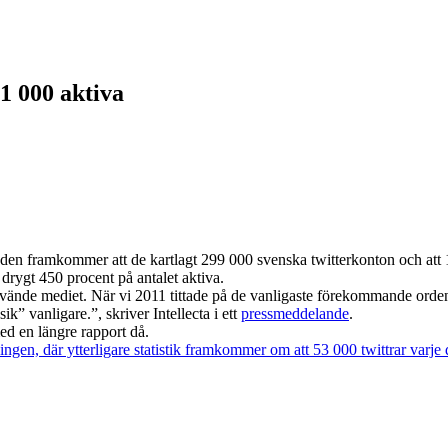
71 000 aktiva
I den framkommer att de kartlagt 299 000 svenska twitterkonton och att 
drygt 450 procent på antalet aktiva.
använde mediet. När vi 2011 tittade på de vanligaste förekommande orden
” vanligare.”, skriver Intellecta i ett
pressmeddelande
.
d en längre rapport då.
gen, där ytterligare statistik framkommer om att 53 000 twittrar varje 