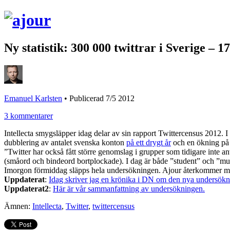
Ny statistik: 300 000 twittrar i Sverige – 1
Emanuel Karlsten
•
Publicerad 7/5 2012
3 kommentarer
Intellecta smygsläpper idag delar av sin rapport Twittercensus 2012. 
dubblering av antalet svenska konton
på ett drygt år
och en ökning på 
”Twitter har också fått större genomslag i grupper som tidigare inte 
(småord och bindeord bortplockade). I dag är både ”student” och ”musik
Imorgon förmiddag släpps hela undersökningen. Ajour återkommer me
Uppdaterat
:
Idag skriver jag en krönika i DN om den nya undersöknin
Uppdaterat2
:
Här är vår sammanfattning av undersökningen.
Ämnen:
Intellecta
,
Twitter
,
twittercensus