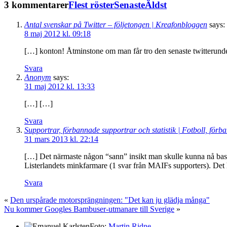
3 kommentarer
Flest röster
Senaste
Äldst
Antal svenskar på Twitter – följetongen | Kreafonbloggen
says:
8 maj 2012 kl. 09:18
[…] konton! Åtminstone om man får tro den senaste twitterunder
Svara
Anonym
says:
31 maj 2012 kl. 13:33
[…] […]
Svara
Supportrar, förbannade supportrar och statistik | Fotboll, förban
31 mars 2013 kl. 22:14
[…] Det närmaste någon “sann” insikt man skulle kunna nå baser
Listerlandets minkfarmare (1 svar från MAIFs supporters). Det ha
Svara
«
Den urspårade motorsprängningen: "Det kan ju glädja många"
Nu kommer Googles Bambuser-utmanare till Sverige
»
Foto:
Martin Ridne