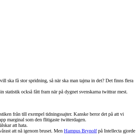
l ska få stor spridning, så när ska man tajma in det? Det finns flera
 sin statistik också fått fram när på dygnet svenskarna twittrar mest.
iken från till exempel tidningssajter. Kanske beror det på att vi
p marginal som den flitigaste twitterdagen.
lskar att hata.
svårast att nå igenom bruset. Men
Hampus Brynolf
på Intellecta gjorde