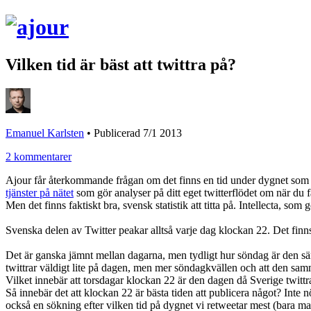
Vilken tid är bäst att twittra på?
Emanuel Karlsten
•
Publicerad 7/1 2013
2 kommentarer
Ajour får återkommande frågan om det finns en tid under dygnet som är 
tjänster på nätet
som gör analyser på ditt eget twitterflödet om när du f
Men det finns faktiskt bra, svensk statistik att titta på. Intellecta, so
Svenska delen av Twitter peakar alltså varje dag klockan 22. Det finns
Det är ganska jämnt mellan dagarna, men tydligt hur söndag är den sämst
twittrar väldigt lite på dagen, men mer söndagkvällen och att den s
Vilket innebär att torsdagar klockan 22 är den dagen då Sverige twitt
Så innebär det att klockan 22 är bästa tiden att publicera något? Inte
också en sökning efter vilken tid på dygnet vi retweetar mest (bara ma