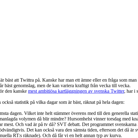
bäst att Twittra på. Kanske har man ett ämne eller en fråga som man vil
år bäst genomslag, men de kan variera kraftigt från vecka till vecka.
m gör den kanske
mest ambitiösa kartläggningen av svenska Twitter
, har i
 också statistik på vilka dagar som är bäst, räknat på hela dagen:
a dagen. Vilket inte helt stämmer överens med till den generella statist
ammanlagda volymen då blir mindre? Hursomhelst vinner torsdag med knap
rar mest. Och vad är på tv då? SVT debatt. Det programmet svenskarna ä
 nödvändigtvis. Det kan också vara den sämsta tiden, eftersom det då är 
nuella RT:s räknade). Och då får vi en helt annan typ av kurva.