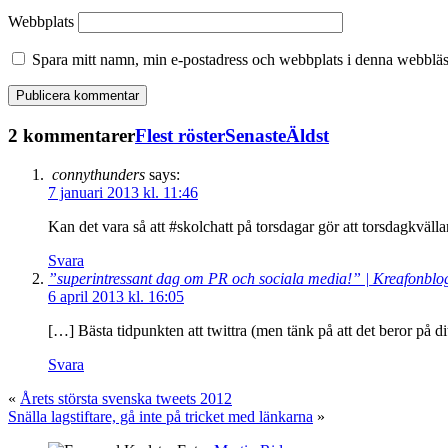
Webbplats
Spara mitt namn, min e-postadress och webbplats i denna webbläsa
2 kommentarer
Flest röster
Senaste
Äldst
connythunders
says:
7 januari 2013 kl. 11:46
Kan det vara så att #skolchatt på torsdagar gör att torsdagkvälla
Svara
”superintressant dag om PR och sociala media!” | Kreafonblo
6 april 2013 kl. 16:05
[…] Bästa tidpunkten att twittra (men tänk på att det beror på dit
Svara
«
Årets största svenska tweets 2012
Snälla lagstiftare, gå inte på tricket med länkarna
»