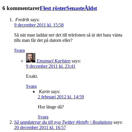
6 kommentarer
Flest röster
Senaste
Äldst
Fredrik
says:
9 december 2011 kl. 15:58
Så när man laddat ner det till telefonen så är det bara vänta
tills man får det på datorn eller?
Svara
Emanuel Karlsten
says:
9 december 2011 kl. 23:41
Exakt.
Svara
Karin
says:
2 februari 2012 kl. 14:59
Hur länge då?
Svara
Så uppdaterar du till nya Twitter #letsfly | Realations
says:
20 december 2011 kl. 16:57