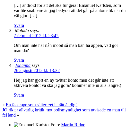
[…] android för att det ska fungera! Emanuel Karlsten, som
var lite snabbare än jag bedyrar att det går på automatik när du
väl gjort […]
Svara
Matilda
says:
7 februari 2012 kl. 23:45
Om man inte har nån mobil så man kan ha appen, vad gör
man då?
Svara
Johanna
says:
26 augusti 2012 kl. 13:32
Hej jag har gjort en ny twitter konto men det går inte att
aktivera kontot va ska jag göra? kommer inte in alls längre:(
Svara
«
En facerape som sätter r:et i "rätt åt dig"
JO riktar allvarlig kritik mot polismyndighet som utvisade en man till
fel land
»
Foto:
Martin Ridne