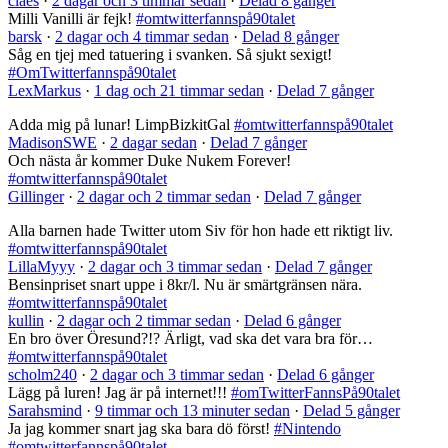
claes
·
2 dagar och 3 timmar sedan
·
Delad 8 gånger
Milli Vanilli är fejk!
#omtwitterfannspå90talet
barsk
·
2 dagar och 4 timmar sedan
·
Delad 8 gånger
Såg en tjej med tatuering i svanken. Så sjukt sexigt!
#OmTwitterfannspå90talet
LexMarkus
·
1 dag och 21 timmar sedan
·
Delad 7 gånger
Adda mig på lunar! LimpBizkitGal
#omtwitterfannspå90talet
MadisonSWE
·
2 dagar sedan
·
Delad 7 gånger
Och nästa år kommer Duke Nukem Forever!
#omtwitterfannspå90talet
Gillinger
·
2 dagar och 2 timmar sedan
·
Delad 7 gånger
Alla barnen hade Twitter utom Siv för hon hade ett riktigt liv.
#omtwitterfannspå90talet
LillaMyyy
·
2 dagar och 3 timmar sedan
·
Delad 7 gånger
Bensinpriset snart uppe i 8kr/l. Nu är smärtgränsen nära.
#omtwitterfannspå90talet
kullin
·
2 dagar och 2 timmar sedan
·
Delad 6 gånger
En bro över Öresund?!? Ärligt, vad ska det vara bra för…
#omtwitterfannspå90talet
scholm240
·
2 dagar och 3 timmar sedan
·
Delad 6 gånger
Lägg på luren! Jag är på internet!!!
#omTwitterFannsPå90talet
Sarahsmind
·
9 timmar och 13 minuter sedan
·
Delad 5 gånger
Ja jag kommer snart jag ska bara dö först!
#Nintendo
#omtwitterfannspå90talet