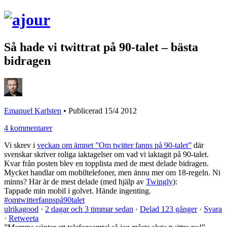
Så hade vi twittrat på 90-talet – bästa
bidragen
Emanuel Karlsten
•
Publicerad 15/4 2012
4 kommentarer
Vi skrev i
veckan om ämnet ”Om twitter fanns på 90-talet”
där
svenskar skriver roliga iaktagelser om vad vi iaktagit på 90-talet.
Kvar från posten blev en topplista med de mest delade bidragen.
Mycket handlar om mobiltelefoner, men ännu mer om 18-regeln. Ni
minns? Här är de mest delade (med hjälp av
Twingly
):
Tappade min mobil i golvet. Hände ingenting.
#omtwitterfannspå90talet
ulrikagood
·
2 dagar och 3 timmar sedan
·
Delad 123 gånger
·
Svara
·
Retweeta