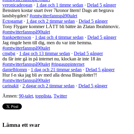
veronicadeogan
·
1 dag och 1 timme sedan
·
Delad 5 gånger
Bensinen kostar snart över 7kronor litern! Dags att begrava
landsbygden?
#omtwitterfannspå90talet
Ectogamat
·
1 dag och 2 timmar sedan
·
Delad 5 gånger
Tony Flygare kommer LÄTT bli bättre än Zlatan Ibrahimovic.
#omtwitterfannspå90talet
frankpettersson
·
1 dag och 4 timmar sedan
·
Delad 5 gånger
Jag ringde hem till dig, men du var inte hemma.
#omtwitterfannspå90talet
cmgbg
·
1 dag och 13 timmar sedan
·
Delad 5 gånger
du får inte gå in på internet nu, klockan är inte 18 än
#omtwitterfannspå90talet
#ringauppinternet
danielblomm
·
1 dag och 21 timmar sedan
·
Delad 5 gånger
Hur f-n ska jag bli av med alla dessa Bingolotter?!
#omtwitterfannspå90talet
carinakit
·
2 dagar och 2 timmar sedan
·
Delad 5 gånger
Ämnen:
90-talet
,
topplista
,
Twitter
Lämna ett svar