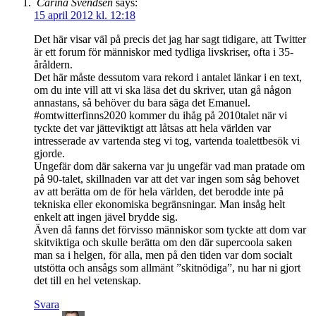
Carina Svendsen
says:
15 april 2012 kl. 12:18
Det här visar väl på precis det jag har sagt tidigare, att Twitter
är ett forum för människor med tydliga livskriser, ofta i 35-
åråldern.
Det här måste dessutom vara rekord i antalet länkar i en text,
om du inte vill att vi ska läsa det du skriver, utan gå någon
annastans, så behöver du bara säga det Emanuel.
#omtwitterfinns2020 kommer du ihåg på 2010talet när vi
tyckte det var jätteviktigt att låtsas att hela världen var
intresserade av vartenda steg vi tog, vartenda toalettbesök vi
gjorde.
Ungefär dom där sakerna var ju ungefär vad man pratade om
på 90-talet, skillnaden var att det var ingen som såg behovet
av att berätta om de för hela världen, det berodde inte på
tekniska eller ekonomiska begränsningar. Man insåg helt
enkelt att ingen jävel brydde sig.
Även då fanns det förvisso människor som tyckte att dom var
skitviktiga och skulle berätta om den där supercoola saken
man sa i helgen, för alla, men på den tiden var dom socialt
utstötta och ansågs som allmänt ”skitnödiga”, nu har ni gjort
det till en hel vetenskap.
Svara