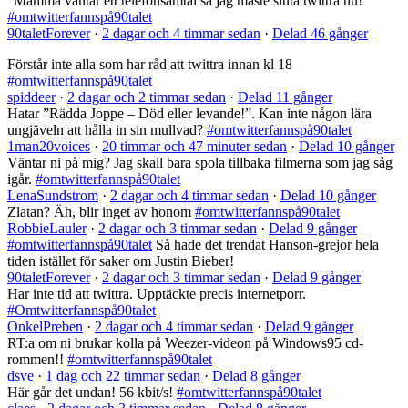
”Mamma väntar ett telefonsamtal så jag måste sluta twittra nu!”
#omtwitterfannspå90talet
90taletForever
·
2 dagar och 4 timmar sedan
·
Delad 46 gånger
Förstår inte alla som har råd att twittra innan kl 18
#omtwitterfannspå90talet
spiddeer
·
2 dagar och 2 timmar sedan
·
Delad 11 gånger
Hatar ”Rädda Joppe – Död eller levande!”. Kan inte någon lära
ungjäveln att hålla in sin mullvad?
#omtwitterfannspå90talet
1man20voices
·
20 timmar och 47 minuter sedan
·
Delad 10 gånger
Väntar ni på mig? Jag skall bara spola tillbaka filmerna som jag såg
igår.
#omtwitterfannspå90talet
LenaSundstrom
·
2 dagar och 4 timmar sedan
·
Delad 10 gånger
Zlatan? Äh, blir inget av honom
#omtwitterfannspå90talet
RobbieLauler
·
2 dagar och 3 timmar sedan
·
Delad 9 gånger
#omtwitterfannspå90talet
Så hade det trendat Hanson-grejor hela
tiden istället för saker om Justin Bieber!
90taletForever
·
2 dagar och 3 timmar sedan
·
Delad 9 gånger
Har inte tid att twittra. Upptäckte precis internetporr.
#Omtwitterfannspå90talet
OnkelPreben
·
2 dagar och 4 timmar sedan
·
Delad 9 gånger
RT:a om ni brukar kolla på Weezer-videon på Windows95 cd-
rommen!!
#omtwitterfannspå90talet
dsve
·
1 dag och 22 timmar sedan
·
Delad 8 gånger
Här går det undan! 56 kbit/s!
#omtwitterfannspå90talet