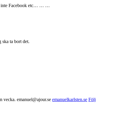
s ju inte Facebook etc… … …
 ska ta bort det.
nnan vecka. emanuel@ajour.se
emanuelkarlsten.se
Följ