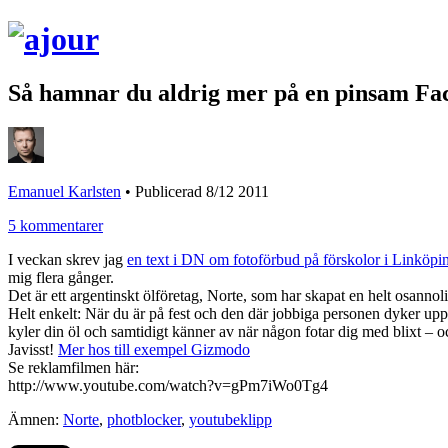
Så hamnar du aldrig mer på en pinsam Fac
Emanuel Karlsten
•
Publicerad 8/12 2011
5 kommentarer
I veckan skrev jag
en text i DN om fotoförbud på förskolor i Linköpi
mig flera gånger.
Det är ett argentinskt ölföretag, Norte, som har skapat en helt osanno
Helt enkelt: När du är på fest och den där jobbiga personen dyker upp
kyler din öl och samtidigt känner av när någon fotar dig med blixt – 
Javisst!
Mer hos till exempel Gizmodo
Se reklamfilmen här:
http://www.youtube.com/watch?v=gPm7iWo0Tg4
Ämnen:
Norte
,
photblocker
,
youtubeklipp