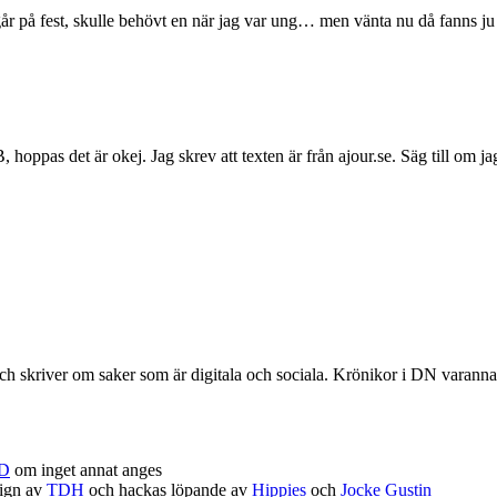
er går på fest, skulle behövt en när jag var ung… men vänta nu då fann
oppas det är okej. Jag skrev att texten är från ajour.se. Säg till om jag
r och skriver om saker som är digitala och sociala. Krönikor i DN vara
D
om inget annat anges
sign av
TDH
och hackas löpande av
Hippies
och
Jocke Gustin