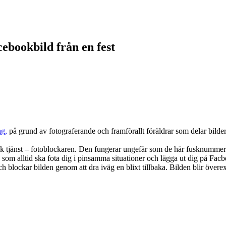
ebookbild från en fest
ng,
på grund av fotograferande och framförallt föräldrar som delar bilder h
lik tjänst – fotoblockaren. Den fungerar ungefär som de här fusknummerp
 som alltid ska fota dig i pinsamma situationer och lägga ut dig på Fa
och blockar bilden genom att dra iväg en blixt tillbaka. Bilden blir öv