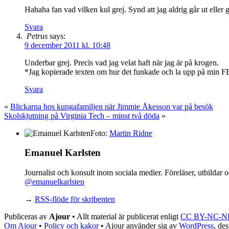
Hahaha fan vad vilken kul grej. Synd att jag aldrig går ut ell
Svara
Petrus
says:
9 december 2011 kl. 10:48
Underbar grej. Precis vad jag velat haft när jag är på krogen.
*Jag kopierade texten om hur det funkade och la upp på min FB, h
Svara
«
Blickarna hos kungafamiljen när Jimmie Åkesson var på besök
Skolskjutning på Virginia Tech – minst två döda
»
Foto:
Martin Ridne
Emanuel Karlsten
Journalist och konsult inom sociala medier. Föreläser, utbilda
@emanuelkarlsten
→
RSS-flöde för skribenten
Publiceras av
Ajour
• Allt material är publicerat enligt
CC BY-NC-N
Om Ajour
•
Policy och kakor
•
Ajour använder sig av
WordPress
, de