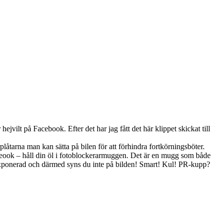
ejvilt på Facebook. Efter det har jag fått det här klippet skickat till
låtarna man kan sätta på bilen för att förhindra fortkörningsböter.
cbeook – håll din öl i fotoblockerarmuggen. Det är en mugg som både
erexponerad och därmed syns du inte på bilden! Smart! Kul! PR-kupp?