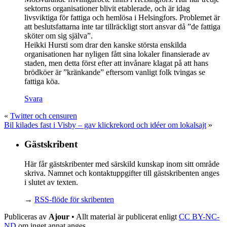
sektorns organisationer blivit etablerade, och är idag
livsviktiga för fattiga och hemlösa i Helsingfors. Problemet är
att beslutsfattarna inte tar tillräckligt stort ansvar då ”de fattiga
sköter om sig själva”.
Heikki Hursti som drar den kanske största enskilda
organisationen har nyligen fått sina lokaler finansierade av
staden, men detta först efter att invånare klagat på att hans
brödköer är ”kränkande” eftersom vanligt folk tvingas se
fattiga köa.
Svara
«
Twitter och censuren
Bil kilades fast i Visby – gav klickrekord och idéer om lokalsajt
»
Gästskribent
Här får gästskribenter med särskild kunskap inom sitt område
skriva. Namnet och kontaktuppgifter till gästskribenten anges
i slutet av texten.
→
RSS-flöde för skribenten
Publiceras av
Ajour
• Allt material är publicerat enligt
CC BY-NC-
ND
om inget annat anges