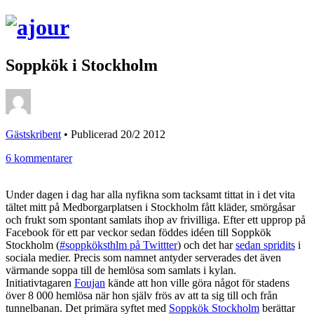
Soppkök i Stockholm
Gästskribent
•
Publicerad 20/2 2012
6 kommentarer
Under dagen i dag har alla nyfikna som tacksamt tittat in i det vita
tältet mitt på Medborgarplatsen i Stockholm fått kläder, smörgåsar
och frukt som spontant samlats ihop av frivilliga. Efter ett upprop på
Facebook för ett par veckor sedan föddes idéen till Soppkök
Stockholm (
#soppköksthlm på Twittter
) och det har
sedan spridits
i
sociala medier. Precis som namnet antyder serverades det även
värmande soppa till de hemlösa som samlats i kylan.
Initiativtagaren
Foujan
kände att hon ville göra något för stadens
över 8 000 hemlösa när hon själv frös av att ta sig till och från
tunnelbanan. Det primära syftet med
Soppkök Stockholm
berättar