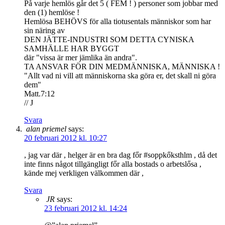
På varje hemlös går det 5 ( FEM ! ) personer som jobbar med
den (1) hemlöse !
Hemlösa BEHÖVS för alla tiotusentals människor som har
sin näring av
DEN JÄTTE-INDUSTRI SOM DETTA CYNISKA
SAMHÄLLE HAR BYGGT
där "vissa är mer jämlika än andra".
TA ANSVAR FÖR DIN MEDMÄNNISKA, MÄNNISKA !
"Allt vad ni vill att människorna ska göra er, det skall ni göra
dem"
Matt.7:12
// J
Svara
alan priemel
says:
20 februari 2012 kl. 10:27
, jag var där , helger är en bra dag főr #soppkőksthlm , då det
inte finns något tillgängligt főr alla bostads o arbetslősa ,
kände mej verkligen välkommen där ,
Svara
JR
says:
23 februari 2012 kl. 14:24