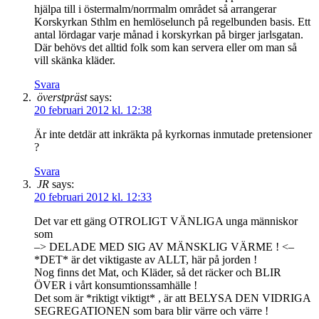
hjälpa till i östermalm/norrmalm området så arrangerar
Korskyrkan Sthlm en hemlöselunch på regelbunden basis. Ett
antal lördagar varje månad i korskyrkan på birger jarlsgatan.
Där behövs det alltid folk som kan servera eller om man så
vill skänka kläder.
Svara
överstpräst
says:
20 februari 2012 kl. 12:38
Är inte detdär att inkräkta på kyrkornas inmutade pretensioner
?
Svara
JR
says:
20 februari 2012 kl. 12:33
Det var ett gäng OTROLIGT VÄNLIGA unga människor
som
–> DELADE MED SIG AV MÄNSKLIG VÄRME ! <–
*DET* är det viktigaste av ALLT, här på jorden !
Nog finns det Mat, och Kläder, så det räcker och BLIR
ÖVER i vårt konsumtionssamhälle !
Det som är *riktigt viktigt* , är att BELYSA DEN VIDRIGA
SEGREGATIONEN som bara blir värre och värre !