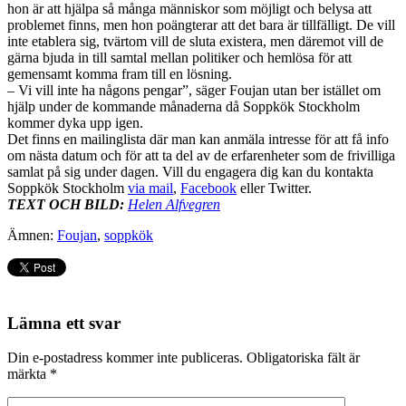
hon är att hjälpa så många människor som möjligt och belysa att
problemet finns, men hon poängterar att det bara är tillfälligt. De vill
inte etablera sig, tvärtom vill de sluta existera, men däremot vill de
gärna bjuda in till samtal mellan politiker och hemlösa för att
gemensamt komma fram till en lösning.
– Vi vill inte ha någons pengar”, säger Foujan utan ber istället om
hjälp under de kommande månaderna då Soppkök Stockholm
kommer dyka upp igen.
Det finns en mailinglista där man kan anmäla intresse för att få info
om nästa datum och för att ta del av de erfarenheter som de frivilliga
samlat på sig under dagen. Vill du engagera dig kan du kontakta
Soppkök Stockholm
via mail
,
Facebook
eller Twitter.
TEXT OCH BILD:
Helen Alfvegren
Ämnen:
Foujan
,
soppkök
Lämna ett svar
Din e-postadress kommer inte publiceras.
Obligatoriska fält är
märkta
*