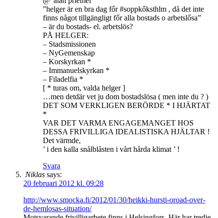
@”alan priemel”
”helger är en bra dag főr #soppkőksthlm , då det inte
finns något tillgängligt főr alla bostads o arbetslősa”
– är du bostads- el. arbetslös?
PÅ HELGER:
– Stadsmissionen
– NyGemenskap
– Korskyrkan *
– Immanuelskyrkan *
– Filadelfia *
[ * turas om, valda helger ]
…men detdär vet ju dom bostadslösa ( men inte du ? )
DET SOM VERKLIGEN BERÖRDE * I HJÄRTAT
*
VAR DET VARMA ENGAGEMANGET HOS
DESSA FRIVILLIGA IDEALISTISKA HJÄLTAR !
Det värmde,
’ i den kalla snålblåsten i vårt hårda klimat ’ !
Svara
Niklas
says:
20 februari 2012 kl. 09:28
http://www.smocka.fi/2012/01/30/heikki-hursti-oroad-over-
de-hemlosas-situation/
Motsvarande frivilligarbete finns i Helsingfors. Här har tredje