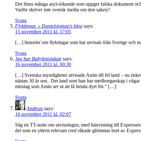
Det finns många asyl-sökande som uppger falska dokument och 
Varför skriver inte svensk media om den saken?
Svara
Flyktingar. « Danielsjoman's blog
says:
15 november 2011 kl. 17:05
[…] historier om flyktingar som har utvisats från Sverige och nu
Svara
Jag har Babylonsjukan
says:
16 november 2011 kl. 00:30
[…] Svenska myndigheter utvisade Amin till fel land – nu risker
nästan 30 år sen. Det land som han har medborgarskap i vågar han 
misstag som Amin ser ut att få betala dyrt för.” […]
Svara
Andreas
says:
16 november 2011 kl. 02:07
Såg en TT-notis om utvisningen, med hänvisning till Expressen.s
det som en ytterst relevant cred råkade glömmas bort av Expres