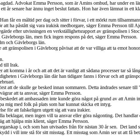
i Bagdad. Advokat Emma Persson, som är Amins ombud, har under en lä
 år senare har ännu inget beslut fattats. Hon har även lämnat in ett kl
 Han får en måltid per dag och sitter i förvar, i ett mörkt rum tillsam
att ha påstått sig vara irakisk medborgare, säger Emma Persson till Aj
gärde efter utvisningen en verkställighetsrapport av gränspolisen i Stock
n i Gävleborgs län, men fick ingen respons på det, säger Emma Persson.
lm och Gävleborgs län.
att gränspolisen i Gävleborg påvisat att de var villiga att ta emot hono
n.
 till Irak.
 komma i år och att att det är vanligt att sådana processer tar så lång 
digheten i Gävleborgs län där han tidigare fanns i förvar och att gräns
ebruari.
 först att de skulle ge besked innan sommaren. Detta ändrades senare til
vägrar att ta ansvar, säger Emma Persson.
beskedet att ambassaden inte kunde göra något på grund av att Amin i
mig med folk på plats som har kunnat skicka ett intyg.
se för att falskeligen utgett sig att vara irakier.
. Alla beklagar, men ingen vill ta ansvar eller göra någonting. Det handla
väg att hjälpa min klient, säger Emma Persson.
borgarskap i, och som han utvisades från för nästan 30 år sen. Det land 
d i vill inte stå för sitt misstag. Ett misstag som Amin ser ut att få beta