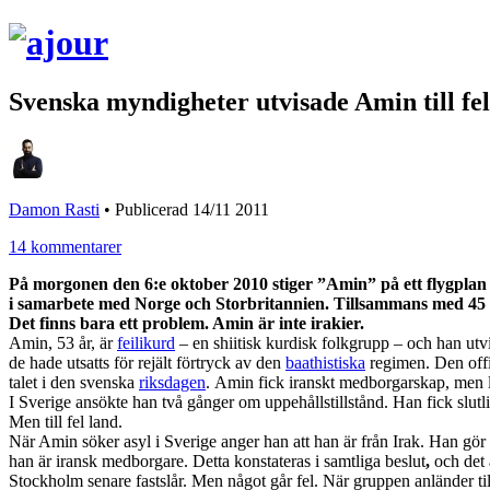
Svenska myndigheter utvisade Amin till fel
Damon Rasti
•
Publicerad 14/11 2011
14 kommentarer
På morgonen den 6:e oktober 2010 stiger ”Amin” på ett flygplan me
i samarbete med Norge och Storbritannien. Tillsammans med 45 an
Det finns bara ett problem. Amin är inte irakier.
Amin, 53 år, är
feilikurd
– en shiitisk kurdisk folkgrupp – och han utvi
de hade utsatts för rejält förtryck av den
baathistiska
regimen. Den offic
talet i den svenska
riksdagen
. Amin fick iranskt medborgarskap, men lev
I Sverige ansökte han två gånger om uppehållstillstånd. Han fick slutligt
Men till fel land.
När Amin söker asyl i Sverige anger han att han är från Irak. Han gör det
han är iransk medborgare. Detta konstateras i samtliga beslut
,
och det 
Stockholm senare fastslår. Men något går fel. När gruppen anländer till 