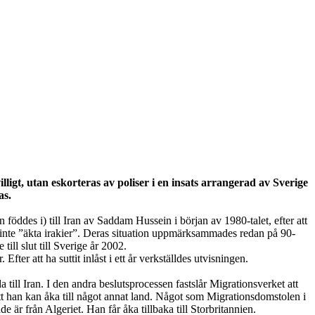
igt, utan eskorteras av poliser i en insats arrangerad av Sverige
as.
 föddes i) till Iran av Saddam Hussein i början av 1980-talet, efter att
h inte ”äkta irakier”. Deras situation uppmärksammades redan på 90-
ill slut till Sverige år 2002.
fter att ha suttit inlåst i ett år verkställdes utvisningen.
a till Iran. I den andra beslutsprocessen fastslår Migrationsverket att
 att han kan åka till något annat land. Något som Migrationsdomstolen i
 är från Algeriet. Han får åka tillbaka till Storbritannien.