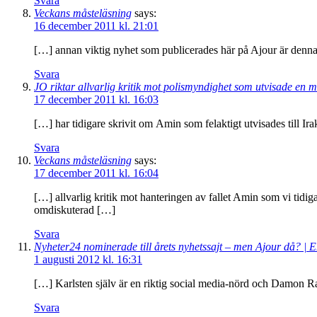
Svara
Veckans måsteläsning
says:
16 december 2011 kl. 21:01
[…] annan viktig nyhet som publicerades här på Ajour är denna
Svara
JO riktar allvarlig kritik mot polismyndighet som utvisade en ma
17 december 2011 kl. 16:03
[…] har tidigare skrivit om Amin som felaktigt utvisades till Irak
Svara
Veckans måsteläsning
says:
17 december 2011 kl. 16:04
[…] allvarlig kritik mot hanteringen av fallet Amin som vi tidi
omdiskuterad […]
Svara
Nyheter24 nominerade till årets nyhetssajt – men Ajour då? |
1 augusti 2012 kl. 16:31
[…] Karlsten själv är en riktig social media-nörd och Damon Ras
Svara