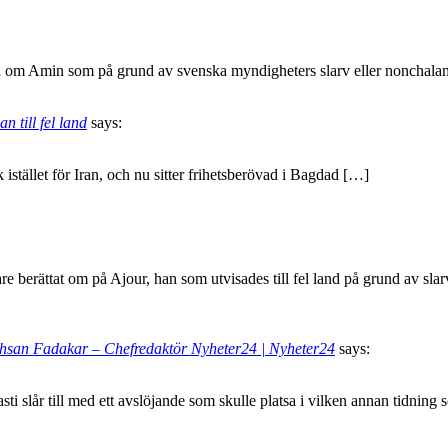
 om Amin som på grund av svenska myndigheters slarv eller nonchalans 
n till fel land
says:
 istället för Iran, och nu sitter frihetsberövad i Bagdad […]
gare berättat om på Ajour, han som utvisades till fel land på grund av s
 Ehsan Fadakar – Chefredaktör Nyheter24 | Nyheter24
says:
ti slår till med ett avslöjande som skulle platsa i vilken annan tidning