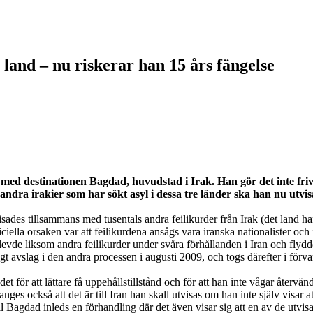
 land – nu riskerar han 15 års fängelse
d destinationen Bagdad, huvudstad i Irak. Han gör det inte frivill
dra irakier som har sökt asyl i dessa tre länder ska han nu utvis
sades tillsammans med tusentals andra feilikurder från Irak (det land han
iella orsaken var att feilikurdena ansågs vara iranska nationalister oc
de liksom andra feilikurder under svåra förhållanden i Iran och flydde t
 avslag i den andra processen i augusti 2009, och togs därefter i förvar. E
 för att lättare få uppehållstillstånd och för att han inte vågar återvänd
anges också att det är till Iran han skall utvisas om han inte själv visar
Bagdad inleds en förhandling där det även visar sig att en av de utvisade