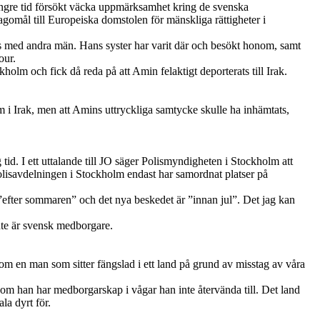
ngre tid försökt väcka uppmärksamhet kring de svenska
agomål till Europeiska domstolen för mänskliga rättigheter i
mans med andra män. Hans syster har varit där och besökt honom, samt
our.
holm och fick då reda på att Amin felaktigt deporterats till Irak.
m i Irak, men att Amins uttryckliga samtycke skulle ha inhämtats,
tid. I ett uttalande till JO säger Polismyndigheten i Stockholm att
polisavdelningen i Stockholm endast har samordnat platser på
l ”efter sommaren” och det nya beskedet är ”innan jul”. Det jag kan
nte är svensk medborgare.
r om en man som sitter fängslad i ett land på grund av misstag av våra
som han har medborgarskap i vågar han inte återvända till. Det land
la dyrt för.