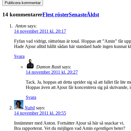
14 kommentarer
Flest röster
Senaste
Äldst
Anton
says:
14 november 2011 kl. 20:17
Fyfan vad vidrigt, rättsrötan är total. Hoppas att ”Amin” får uppr
Hade Ajour alltid hållit sådan här standard hade ingen kunnat k
Svara
Damon Rasti
says:
14 november 2011 kl. 20:27
Tack. Ja, hoppas att detta sprider sig så att fallet får lite
Hoppas även att Ajour får koncentrera sig på skrivande, is
Svara
Nabil
says:
14 november 2011 kl. 20:55
Instämmer med Anton. Fortsätter Ajour så här så snackar vi.
Bra rapporterat. Vet du möjligen vad Amin
egentligen
heter?