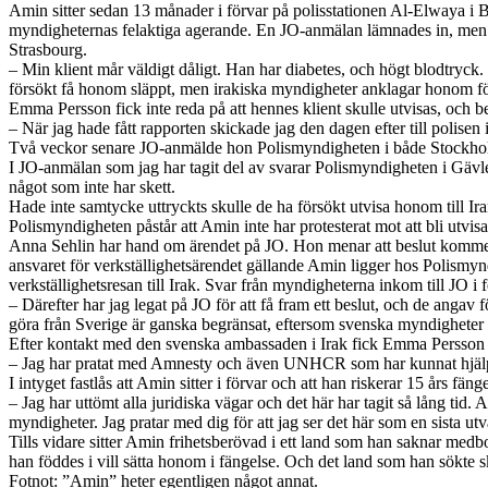
Amin sitter sedan 13 månader i förvar på polisstationen Al-Elwaya 
myndigheternas felaktiga agerande. En JO-anmälan lämnades in, men ett
Strasbourg.
– Min klient mår väldigt dåligt. Han har diabetes, och högt blodtryck.
försökt få honom släppt, men irakiska myndigheter anklagar honom för 
Emma Persson fick inte reda på att hennes klient skulle utvisas, och be
– När jag hade fått rapporten skickade jag den dagen efter till polise
Två veckor senare JO-anmälde hon Polismyndigheten i både Stockho
I JO-anmälan som jag har tagit del av svarar Polismyndigheten i Gävle 
något som inte har skett.
Hade inte samtycke uttryckts skulle de ha försökt utvisa honom till Ira
Polismyndigheten påstår att Amin inte har protesterat mot att bli utvisad
Anna Sehlin har hand om ärendet på JO. Hon menar att beslut kommer att
ansvaret för verkställighetsärendet gällande Amin ligger hos Polismyn
verkställighetsresan till Irak. Svar från myndigheterna inkom till JO i f
– Därefter har jag legat på JO för att få fram ett beslut, och de angav
göra från Sverige är ganska begränsat, eftersom svenska myndigheter 
Efter kontakt med den svenska ambassaden i Irak fick Emma Persson 
– Jag har pratat med Amnesty och även UNHCR som har kunnat hjälpa 
I intyget fastlås att Amin sitter i förvar och att han riskerar 15 års fängel
– Jag har uttömt alla juridiska vägar och det här har tagit så lång tid
myndigheter. Jag pratar med dig för att jag ser det här som en sista ut
Tills vidare sitter Amin frihetsberövad i ett land som han saknar med
han föddes i vill sätta honom i fängelse. Och det land som han sökte skyd
Fotnot: ”Amin” heter egentligen något annat.