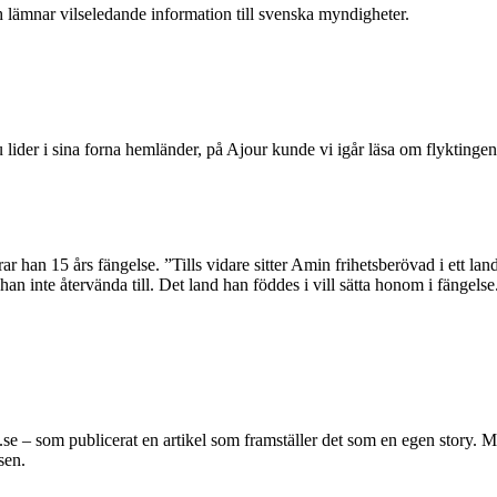
lämnar vilseledande information till svenska myndigheter.
 lider i sina forna hemländer, på Ajour kunde vi igår läsa om flyktingen
ar han 15 års fängelse. ”Tills vidare sitter Amin frihetsberövad i ett l
inte återvända till. Det land han föddes i vill sätta honom i fängelse. O
e – som publicerat en artikel som framställer det som en egen story. Mer
sen.