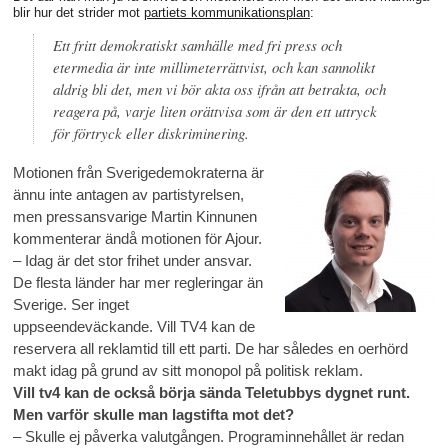
blir hur det strider mot
partiets kommunikationsplan
:
Ett fritt demokratiskt samhälle med fri press och
etermedia är inte millimeterrättvist, och kan sannolikt
aldrig bli det, men vi bör akta oss ifrån att betrakta, och
reagera på, varje liten orättvisa som är den ett uttryck
för förtryck eller diskriminering.
Motionen från Sverigedemokraterna är
ännu inte antagen av partistyrelsen,
men pressansvarige Martin Kinnunen
kommenterar ändå motionen för Ajour.
– Idag är det stor frihet under ansvar.
De flesta länder har mer regleringar än
Sverige. Ser inget
uppseendeväckande. Vill TV4 kan de
reservera all reklamtid till ett parti. De har således en oerhörd
makt idag på grund av sitt monopol på politisk reklam.
Vill tv4 kan de också börja sända Teletubbys dygnet runt.
Men varför skulle man lagstifta mot det?
– Skulle ej påverka valutgången. Programinnehållet är redan