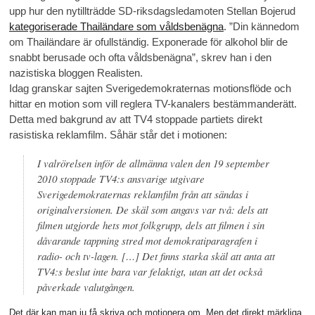
upp hur den nytillträdde SD-riksdagsledamoten Stellan Bojerud
kategoriserade Thailändare som våldsbenägna
. ”Din kännedom
om Thailändare är ofullständig. Exponerade för alkohol blir de
snabbt berusade och ofta våldsbenägna”, skrev han i den
nazistiska bloggen Realisten.
Idag granskar sajten Sverigedemokraternas motionsflöde och
hittar en motion som vill reglera TV-kanalers bestämmanderätt.
Detta med bakgrund av att TV4 stoppade partiets direkt
rasistiska reklamfilm. Såhär står det i motionen:
I valrörelsen inför de allmänna valen den 19 september
2010 stoppade TV4:s ansvarige utgivare
Sverigedemokraternas reklamfilm från att sändas i
originalversionen. De skäl som angavs var två: dels att
filmen utgjorde hets mot folkgrupp, dels att filmen i sin
dåvarande tappning stred mot demokratiparagrafen i
radio- och tv-lagen. […] Det finns starka skäl att anta att
TV4:s beslut inte bara var felaktigt, utan att det också
påverkade valutgången.
Det där kan man ju få skriva och motionera om. Men det direkt märkliga