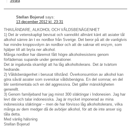
Svara
Stellan Bojerud
says:
13 december 2012 kl. 23:31
THAILÄNDARE, ALKOHOL OCH VÅLDSBENÄGENHET
1) Det är vetenskapligt bevisat och sannolikt allmänt känt att asiater tål
alkohol sämre än t ex nordbor från Sverige. Det beror på att de vanligtvis
har mindre kroppsvolym än nordbor och att de saknar ett enzym, som
hjälper till att bryta ner alkohol.
Många nordbor har däremot fått högre alkoholresistens genom
förfädernas supande under generationer.
Det är ingalunda skamligt att ha låg alkoholtolerans. Det är tvärtom
hedrande.
2) Våldsbenägenhet i berusat tillstånd. Överkonsumtion av alkohol kan
göra såväl asiater som svenskar våldsbenägna. En del somnar, en del
blir sentimentala och en del aggressiva. Det gäller mänskligheten
generellt.
3) Genom familjeband har jag minst 300 släktingar i Indonesien. Jag har
levt där och talar indonesiska. Jag är mycket imponerad av mina
indonesiska släktingar – men de har förvisso låg alkoholtolerans, vilka
många av dem medger då de avböjer alkohol, för att de inte anser sig
tåla detta.
Med vänlig hälsning
Stellan Bojerud