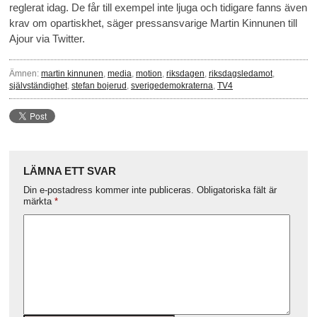
reglerat idag. De får till exempel inte ljuga och tidigare fanns även
krav om opartiskhet, säger pressansvarige Martin Kinnunen till
Ajour via Twitter.
Ämnen:
martin kinnunen
,
media
,
motion
,
riksdagen
,
riksdagsledamot
,
självständighet
,
stefan bojerud
,
sverigedemokraterna
,
TV4
LÄMNA ETT SVAR
Din e-postadress kommer inte publiceras.
Obligatoriska fält är
märkta
*