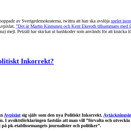
r hoppade av Sverigedemokraterna, twittra att han ska avslöja
spelet ino
Avpixlat,
”Det är Martin Kinnunen och Kent Ekeroth tillsammans med L
garna) mejl. Petzäll har skickat ut hashkoder som används för att knäcka l
itiskt Inkorrekt?
an
Avpixlat
sig själv som den nya Politiskt Inkorrekt.
Avtäckningsi
en. I avsiktsförklaringen fastslås att man vill ”förvalta och utve
gat på pk-etablissemangets journalister och politiker”.