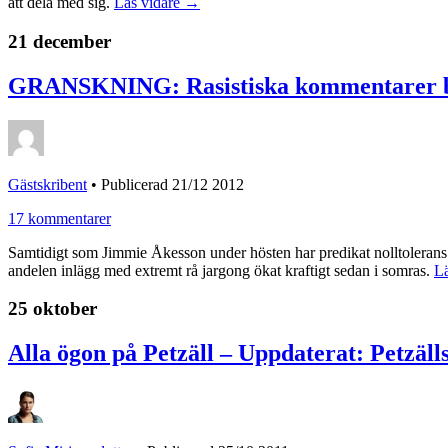
att dela med sig.
Läs vidare →
21 december
GRANSKNING: Rasistiska kommentarer bl
Gästskribent
•
Publicerad 21/12 2012
17 kommentarer
Samtidigt som Jimmie Åkesson under hösten har predikat nolltolerans m
andelen inlägg med extremt rå jargong ökat kraftigt sedan i somras.
L
25 oktober
Alla ögon på Petzäll – Uppdaterat: Petzäll