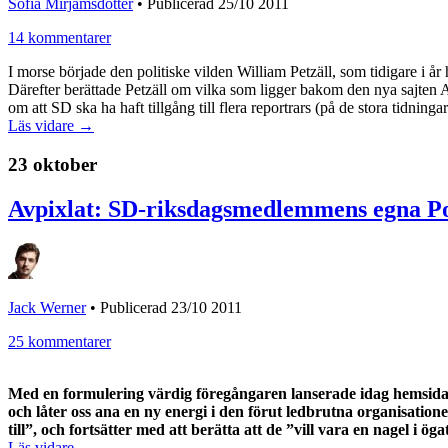
Sofia Mirjamsdotter
•
Publicerad 25/10 2011
14 kommentarer
I morse började den politiske vilden William Petzäll, som tidigare i å
Därefter berättade Petzäll om vilka som ligger bakom den nya sajten 
om att SD ska ha haft tillgång till flera reportrars (på de stora tidnin
Läs vidare →
23 oktober
Avpixlat: SD-riksdagsmedlemmens egna Pol
Jack Werner
•
Publicerad 23/10 2011
25 kommentarer
Med en formulering värdig föregångaren lanserade idag hemsid
och låter oss ana en ny energi i den förut ledbrutna organisation
till”, och fortsätter med att berätta att de ”vill vara en nagel i ö
Läs vidare →