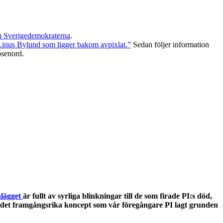
m Sverigedemokraterna
.
inus Bylund som ligger bakom avpixlat.”
Sedan följer information
ösenord.
nlägget
är fullt av syrliga blinkningar till de som firade PI:s död,
ckla det framgångsrika koncept som vår föregångare PI lagt grunden