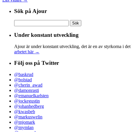
Sök på Ajour
Sök
efter:
Under konstant utveckling
Ajour är under konstant utveckling, det är en av styrkorna i det
arbetet här →
Följ oss på Twitter
@baskrud
@bolstad
@cherin_awad
@damonrasti
@emanuelkarlsten
@jockegustin
@johanhedberg
@kwasbeb
@markuswelin
@mjomark
@mymlan