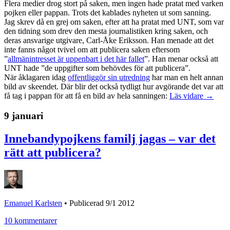
Flera medier drog stort på saken, men ingen hade pratat med varken
pojken eller pappan. Trots det kablades nyheten ut som sanning.
Jag skrev då en grej om saken, efter att ha pratat med UNT, som var
den tidning som drev den mesta journalistiken kring saken, och
deras ansvarige utgivare, Carl-Åke Eriksson. Han menade att det
inte fanns något tvivel om att publicera saken eftersom
”
allmänintresset är uppenbart i det här fallet
”. Han menar också att
UNT hade ”de uppgifter som behövdes för att publicera”.
När åklagaren idag
offentliggör sin utredning
har man en helt annan
bild av skeendet. Där blir det också tydligt hur avgörande det var att
få tag i pappan för att få en bild av hela sanningen:
Läs vidare →
9 januari
Innebandypojkens familj jagas – var det
rätt att publicera?
Emanuel Karlsten
•
Publicerad 9/1 2012
10 kommentarer