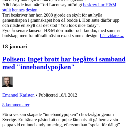
Allt började inatt när Tori Laconsay utförligt
beskrev hur H&M
stulit hennes design
.
Tori beskriver hur hon 2008 gjorde en skylt för att hylla
gemenskapen i grannskapet hon då bodde i. Hon satte därför upp
och ritade en skylt där det stod ”You look nice today”.
Fyra år senare lanserar H&M dörrmattor och kuddar, med samma
budskap, men framförallt nästan exakt samma design.
Läs vidare →
18 januari
Polisen: Inget brott har begåtts i samband
med "innebandypojken"
Emanuel Karlsten
•
Publicerad 18/1 2012
8 kommentarer
Förra veckan skapade ”innebandypojken” chockvågor genom
Sverige. En tränare påstod att en pojke lämnats att gå hem av sin
pappa vid en innebandyturnering, eftersom han ”spelat för dåligt”.