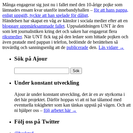
Många engagerar sig just nu i fallet med den 10-årige pojke som
lämnades ensam kvar utanför innebandyhallen –
för att hans pappa,
enligt uppgift, tyckte att han spelade för dåligt
.
Händelsen har skapat en våg av känslor i sociala medier efter att en
bloggare uppmärksammade fallet
. Uppsalatidningen UNT är den
som lett journalistiken kring det och saken har engagerat flera
riksmedier
. När UNT fick tag på den ledare som hittade pojken och
även pratade med pappan i telefon, bedömde de berättelsen så
trovärdig och sanningsenlig att de
publicerade
den.
Läs vidare →
Sök på Ajour
Sök
efter:
Under konstant utveckling
Ajour är under konstant utveckling, det är en av styrkorna i
det här projektet. Därför hoppas vi att ni har tålamod med
eventuella tokigheter som kan tänkas uppstå på vägen. Och att
ni hjälper oss –
följ arbetet här →
Följ oss på Twitter