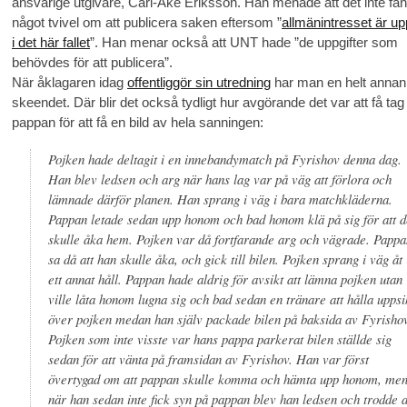
ansvarige utgivare, Carl-Åke Eriksson. Han menade att det inte fa
något tvivel om att publicera saken eftersom ”
allmänintresset är u
i det här fallet
”. Han menar också att UNT hade ”de uppgifter som
behövdes för att publicera”.
När åklagaren idag
offentliggör sin utredning
har man en helt annan 
skeendet. Där blir det också tydligt hur avgörande det var att få tag 
pappan för att få en bild av hela sanningen:
Pojken hade deltagit i en innebandymatch på Fyrishov denna dag.
Han blev ledsen och arg när hans lag var på väg att förlora och
lämnade därför planen. Han sprang i väg i bara matchkläderna.
Pappan letade sedan upp honom och bad honom klä på sig för att d
skulle åka hem. Pojken var då fortfarande arg och vägrade. Pappa
sa då att han skulle åka, och gick till bilen. Pojken sprang i väg åt
ett annat håll. Pappan hade aldrig för avsikt att lämna pojken utan
ville låta honom lugna sig och bad sedan en tränare att hålla uppsi
över pojken medan han själv packade bilen på baksida av Fyrishov
Pojken som inte visste var hans pappa parkerat bilen ställde sig
sedan för att vänta på framsidan av Fyrishov. Han var först
övertygad om att pappan skulle komma och hämta upp honom, me
när han sedan inte fick syn på pappan blev han ledsen och trodde a