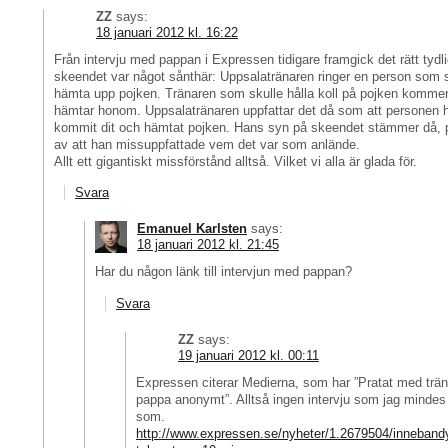
ZZ
says:
18 januari 2012 kl. 16:22
Från intervju med pappan i Expressen tidigare framgick det rätt tydli
skeendet var något sånthär: Uppsalatränaren ringer en person som 
hämta upp pojken. Tränaren som skulle hålla koll på pojken kommer
hämtar honom. Uppsalatränaren uppfattar det då som att personen h
kommit dit och hämtat pojken. Hans syn på skeendet stämmer då, 
av att han missuppfattade vem det var som anlände.
Allt ett gigantiskt missförstånd alltså. Vilket vi alla är glada för.
Svara
Emanuel Karlsten
says:
18 januari 2012 kl. 21:45
Har du någon länk till intervjun med pappan?
Svara
ZZ
says:
19 januari 2012 kl. 00:11
Expressen citerar Medierna, som har ”Pratat med trä
pappa anonymt”. Alltså ingen intervju som jag mindes
som.
http://www.expressen.se/nyheter/1.2679504/inneban