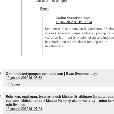
talar-ut-om-10-aringen
Svara
Carina Svendsen
says:
19 januari 2012 kl. 06:14
Men om ni ni ska hänvisa till Medierna, så sk
också klargöra att deras slutsats i princip var a
var/är en bluff, det är ohederligt att använda d
bekräftelse på att det skulle röra sig om ett
missförstånd.
Om innebandypappan och hans son | Evas Svammel
says:
19 januari 2012 kl. 06:52
Svara
Rubriken, upplagan, lyssnarna och klicken är viktigare än att ta reda
vad som faktiskt hände « Mattias Handley aka mrhandley – mina åsik
mitt liv
says:
19 januari 2012 kl. 07:24