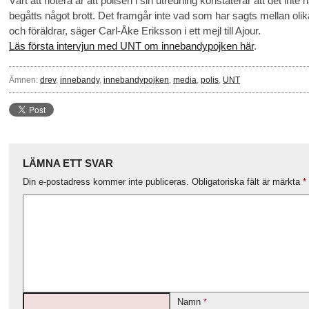
Värt att notera är att polisen i sin utredning konstaterar att det inte 
begåtts något brott. Det framgår inte vad som har sagts mellan olik
och föräldrar, säger Carl-Åke Eriksson i ett mejl till Ajour.
Läs första intervjun med UNT om innebandypojken här
.
Ämnen:
drev
,
innebandy
,
innebandypojken
,
media
,
polis
,
UNT
LÄMNA ETT SVAR
Din e-postadress kommer inte publiceras.
Obligatoriska fält är märkta
*
Namn
*