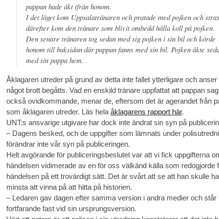
pappan hade åkt ifrån honom.
I det läget kom Uppsalatränaren och pratade med pojken och stra
därefter kom den tränare som blivit ombedd hålla koll på pojken.
Den senare tränaren tog sedan med sig pojken i sin bil och körde
honom till baksidan där pappan fanns med sin bil. Pojken åkte sed
med sin pappa hem.
Åklagaren utreder på grund av detta inte fallet ytterligare och anser 
något brott begåtts. Vad en enskild tränare uppfattat att pappan sag
också ovidkommande, menar de, eftersom det är agerandet från 
som åklagaren utreder. Läs hela
åklagarens rapport här
.
UNT:s ansvarige utgivare har dock inte ändrat sin syn på publiceri
– Dagens besked, och de uppgifter som lämnats under polisutredn
förändrar inte vår syn på publiceringen.
Helt avgörande för publiceringsbeslutet var att vi fick uppgifterna o
händelsen vidimerade av en för oss välkänd källa som redogjorde f
händelsen på ett trovärdigt sätt. Det är svårt att se att han skulle ha
minsta att vinna på att hitta på historien.
– Ledaren gav dagen efter samma version i andra medier och står
fortfarande fast vid sin ursprungsversion.