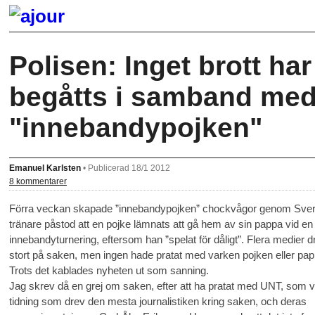
Polisen: Inget brott har
begåtts i samband me
"innebandypojken"
Emanuel Karlsten
•
Publicerad 18/1 2012
8 kommentarer
Förra veckan skapade ”innebandypojken” chockvågor genom Sver
tränare påstod att en pojke lämnats att gå hem av sin pappa vid en
innebandyturnering, eftersom han ”spelat för dåligt”. Flera medier d
stort på saken, men ingen hade pratat med varken pojken eller pa
Trots det kablades nyheten ut som sanning.
Jag skrev då en grej om saken, efter att ha pratat med UNT, som 
tidning som drev den mesta journalistiken kring saken, och deras