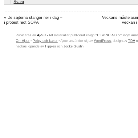
Svara
«
De sajterna stänger ner i dag –
Veckans måsteläsni
i protest mot SOPA
veckan i 
Publiceras av
Ajour
• Allt material är publicerat enligt
CC BY-NC-ND
om inget ann
Om Ajour
•
Policy och kakor
•
Ajour använder sig av
WordPress
, design av
TDH
o
hackas löpande av
Hippies
och
Jocke Gustin