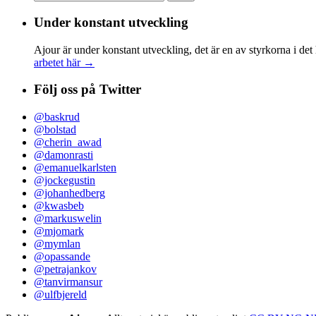
efter:
Under konstant utveckling
Ajour är under konstant utveckling, det är en av styrkorna i det
arbetet här →
Följ oss på Twitter
@baskrud
@bolstad
@cherin_awad
@damonrasti
@emanuelkarlsten
@jockegustin
@johanhedberg
@kwasbeb
@markuswelin
@mjomark
@mymlan
@opassande
@petrajankov
@tanvirmansur
@ulfbjereld