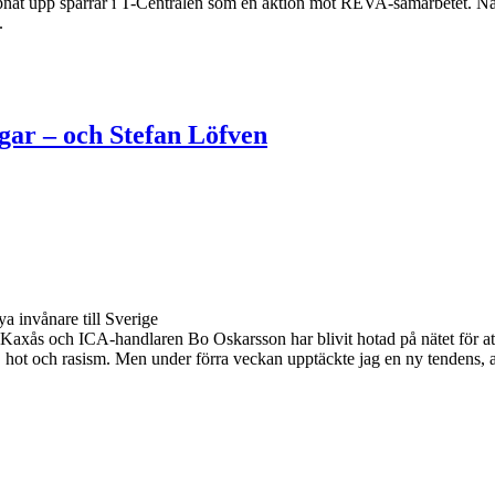
pnat upp spärrar i T-Centralen som en aktion mot REVA-samarbetet. N
.
gar – och Stefan Löfven
Kaxås och ICA-handlaren Bo Oskarsson har blivit hotad på nätet för a
, hot och rasism. Men under förra veckan upptäckte jag en ny tendens, att h