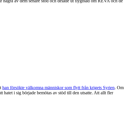
är några av dem senare stod och delade ut flygblad om REVA och de
tt
han försökte välkomna människor som flytt från krigets Syrien
. Om
atet i sig började bemötas av stöd till den utsatte. Att allt fler