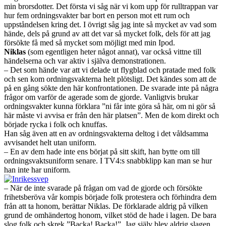
min brorsdotter. Det första vi såg när vi kom upp för rulltrappan var
hur fem ordningsvakter bar bort en person mot ett rum och
uppståndelsen kring det. I övrigt såg jag inte så mycket av vad som
hände, dels på grund av att det var så mycket folk, dels för att jag
försökte få med så mycket som möjligt med min Ipod.
Niklas
(som egentligen heter något annat), var också vittne till
händelserna och var aktiv i själva demonstrationen.
– Det som hände var att vi delade ut flygblad och pratade med folk
och sen kom ordningsvakterna helt plötsligt. Det kändes som att de
på en gång sökte den här konfrontationen. De svarade inte på några
frågor om varför de agerade som de gjorde. Vanligtvis brukar
ordningsvakter kunna förklara ”ni får inte göra så här, om ni gör så
här måste vi avvisa er från den här platsen”. Men de kom direkt och
började rycka i folk och knuffas.
Han såg även att en av ordningsvakterna deltog i det våldsamma
avvisandet helt utan uniform.
– En av dem hade inte ens börjat på sitt skift, han bytte om till
ordningsvaktsuniform senare. I TV4:s snabbklipp kan man se hur
han inte har uniform.
– När de inte svarade på frågan om vad de gjorde och försökte
frihetsberöva vår kompis började folk protestera och förhindra dem
från att ta honom, berättar Niklas. De förklarade aldrig på vilken
grund de omhändertog honom, vilket stöd de hade i lagen. De bara
slog folk och skrek ”Backa! Backa!”. Jag själv blev aldrig slagen,