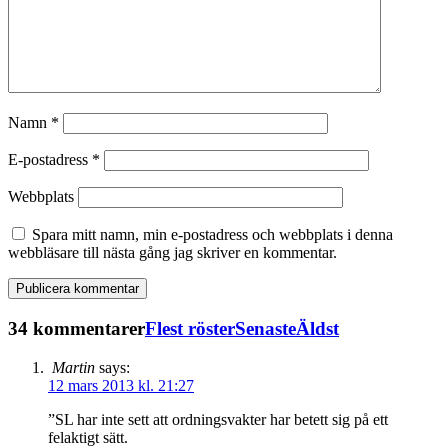
Namn
*
E-postadress
*
Webbplats
Spara mitt namn, min e-postadress och webbplats i denna
webbläsare till nästa gång jag skriver en kommentar.
34 kommentarer
Flest röster
Senaste
Äldst
Martin
says:
12 mars 2013 kl. 21:27
”SL har inte sett att ordningsvakter har betett sig på ett
felaktigt sätt.