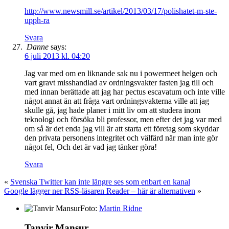
http://www.newsmill.se/artikel/2013/03/17/polishatet-m-ste-
upph-ra
Svara
Danne
says:
6 juli 2013 kl. 04:20
Jag var med om en liknande sak nu i powermeet helgen och
vart gravt misshandlad av ordningsvakter fasten jag till och
med innan berättade att jag har pectus escavatum och inte ville
något annat än att fråga vart ordningsvakterna ville att jag
skulle gå, jag hade planer i mitt liv om att studera inom
teknologi och försöka bli professor, men efter det jag var med
om så är det enda jag vill är att starta ett företag som skyddar
den privata personens integritet och välfärd när man inte gör
något fel, Och det är vad jag tänker göra!
Svara
«
Svenska Twitter kan inte längre ses som enbart en kanal
Google lägger ner RSS-läsaren Reader – här är alternativen
»
Foto:
Martin Ridne
Tanvir Mansur