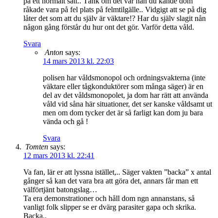
på ett normalt sätt.. Tänk om det var nån du kände dom
råkade vara på fel plats på felmtilgälle.. Vidgigt att se på dig
låter det som att du själv är väktare!? Har du själv slagit nån
någon gång förstår du hur ont det gör. Varför detta våld.
Svara
Anton
says:
14 mars 2013 kl. 22:03
polisen har våldsmonopol och ordningsvakterna (inte
väktare eller tågkonduktörer som många säger) är en
del av det våldsmonopolet, ja dom har rätt att använda
våld vid såna här situationer, det ser kanske våldsamt ut
men om dom tycker det är så farligt kan dom ju bara
vända och gå !
Svara
Tomten
says:
12 mars 2013 kl. 22:41
Va fan, lär er att lyssna istället,.. Säger vakten ”backa” x antal
gånger så kan det vara bra att göra det, annars får man ett
välförtjänt batongslag…
Ta era demonstrationer och håll dom ngn annanstans, så
vanligt folk slipper se er dvärg parasiter gapa och skrika.
Backa..