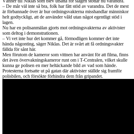
Vänner till Niklas som blev utsatta för slagen stöttar nu varandra.
– De mår väl inte så bra, folk har fått stöd av varandra. Det de mest
är förbannade över är hur ordningsvakterna misshandlar människor
helt godtyckligt, att de använder våld utan något egentligt stöd i
lagen.
Nu har en polisanmälan gjorts mot ordningsvakterna av aktivister
som deltog i demonstrationen.
– Vi vet inte hur det kommer gå, förmodligen kommer det inte
hända någonting, säger Niklas. Det är svårt att få ordningsvakter
fällda för sånt här.
Men förutom de kameror som vittnen har använt för att filma, finns
det även övervakningskameror runt om i T-Centralen, vilket skulle
kunna ge polisen en mer heltäckande bild av vad som hände.
Protesterna fortsatte ut på gatan där aktivister ställde sig framför
polisbilen, och försökte förhindra dem från gripandet.