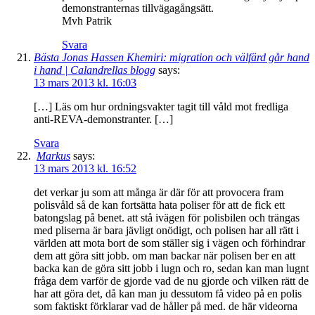
demonstranternas tillvägagångsätt.
Mvh Patrik
Svara
Bästa Jonas Hassen Khemiri: migration och välfärd går hand
i hand | Calandrellas blogg
says:
13 mars 2013 kl. 16:03
[…] Läs om hur ordningsvakter tagit till våld mot fredliga
anti-REVA-demonstranter. […]
Svara
Markus
says:
13 mars 2013 kl. 16:52
det verkar ju som att många är där för att provocera fram
polisvåld så de kan fortsätta hata poliser för att de fick ett
batongslag på benet. att stå ivägen för polisbilen och trängas
med pliserna är bara jävligt onödigt, och polisen har all rätt i
världen att mota bort de som ställer sig i vägen och förhindrar
dem att göra sitt jobb. om man backar när polisen ber en att
backa kan de göra sitt jobb i lugn och ro, sedan kan man lugnt
fråga dem varför de gjorde vad de nu gjorde och vilken rätt de
har att göra det, då kan man ju dessutom få video på en polis
som faktiskt förklarar vad de håller på med. de här videorna