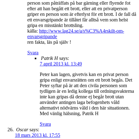
person som påträffats på bar gärning eller flyende fot
efter att han begått ett brott, eller att en privatperson
griper en person som är efterlyst för ett brott. I de fall då
ett envarsgripande är tillåtet får alltså vem som helst
gripa en misstänkt brottsling.
källa:
http://www.lag24.se/a/s%C3%A4rskilt-om-
envarsgripande
ren fakta, läs på själv !
Svara
Patrik H
says:
7 april 2013 kl. 13:49
Peter kan lagen, givetvis kan en privat person
gripa enligt envarsrätten om ett brott begås. Det
Peter syftar på är att den civila personen som
tydligen är en ledig kollega till ordningsvakterna
inte kan gripas då denne ej begår brott utan
använder antingen laga befogenhets våld
alternativt nödvärns våld i den här situationen.
Med vänlig hälsning, Patrik H
Svara
Oscar
says:
18 mars 2013 kl. 17:55