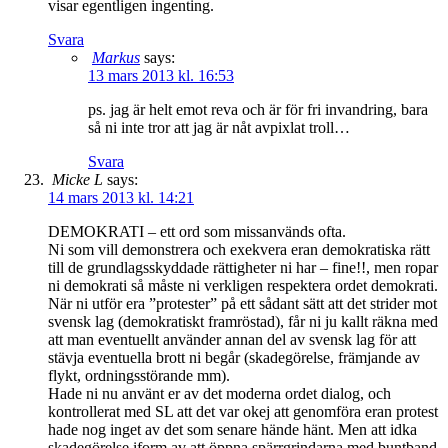
visar egentligen ingenting.
Svara
Markus
says:
13 mars 2013 kl. 16:53
ps. jag är helt emot reva och är för fri invandring, bara
så ni inte tror att jag är nåt avpixlat troll…
Svara
Micke L
says:
14 mars 2013 kl. 14:21
DEMOKRATI – ett ord som missanvänds ofta.
Ni som vill demonstrera och exekvera eran demokratiska rätt
till de grundlagsskyddade rättigheter ni har – fine!!, men ropar
ni demokrati så måste ni verkligen respektera ordet demokrati.
När ni utför era ”protester” på ett sådant sätt att det strider mot
svensk lag (demokratiskt framröstad), får ni ju kallt räkna med
att man eventuellt använder annan del av svensk lag för att
stävja eventuella brott ni begår (skadegörelse, främjande av
flykt, ordningsstörande mm).
Hade ni nu använt er av det moderna ordet dialog, och
kontrollerat med SL att det var okej att genomföra eran protest
hade nog inget av det som senare hände hänt. Men att idka
skadegörelse iform av att öppna spärrgrindarna med buntband