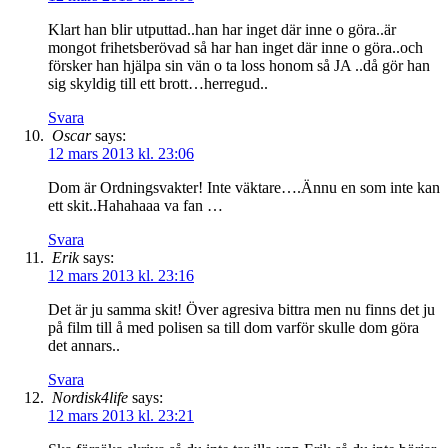
Klart han blir utputtad..han har inget där inne o göra..är
mongot frihetsberövad så har han inget där inne o göra..och
försker han hjälpa sin vän o ta loss honom så JA ..då gör han
sig skyldig till ett brott…herregud..
Svara
Oscar
says:
12 mars 2013 kl. 23:06
Dom är Ordningsvakter! Inte väktare….Ännu en som inte kan
ett skit..Hahahaaa va fan …
Svara
Erik
says:
12 mars 2013 kl. 23:16
Det är ju samma skit! Över agresiva bittra men nu finns det ju
på film till å med polisen sa till dom varför skulle dom göra
det annars..
Svara
Nordisk4life
says:
12 mars 2013 kl. 23:21