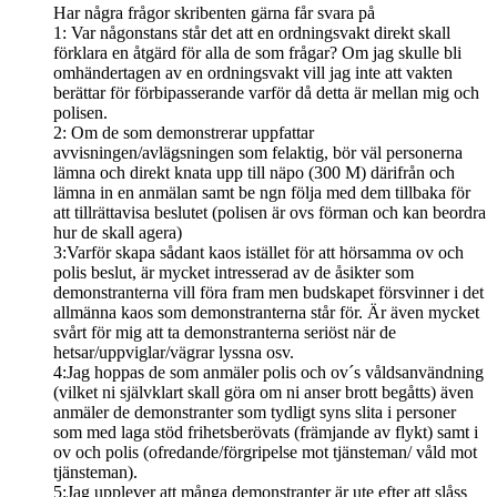
Har några frågor skribenten gärna får svara på
1: Var någonstans står det att en ordningsvakt direkt skall
förklara en åtgärd för alla de som frågar? Om jag skulle bli
omhändertagen av en ordningsvakt vill jag inte att vakten
berättar för förbipasserande varför då detta är mellan mig och
polisen.
2: Om de som demonstrerar uppfattar
avvisningen/avlägsningen som felaktig, bör väl personerna
lämna och direkt knata upp till näpo (300 M) därifrån och
lämna in en anmälan samt be ngn följa med dem tillbaka för
att tillrättavisa beslutet (polisen är ovs förman och kan beordra
hur de skall agera)
3:Varför skapa sådant kaos istället för att hörsamma ov och
polis beslut, är mycket intresserad av de åsikter som
demonstranterna vill föra fram men budskapet försvinner i det
allmänna kaos som demonstranterna står för. Är även mycket
svårt för mig att ta demonstranterna seriöst när de
hetsar/uppviglar/vägrar lyssna osv.
4:Jag hoppas de som anmäler polis och ov´s våldsanvändning
(vilket ni självklart skall göra om ni anser brott begåtts) även
anmäler de demonstranter som tydligt syns slita i personer
som med laga stöd frihetsberövats (främjande av flykt) samt i
ov och polis (ofredande/förgripelse mot tjänsteman/ våld mot
tjänsteman).
5:Jag upplever att många demonstranter är ute efter att slåss