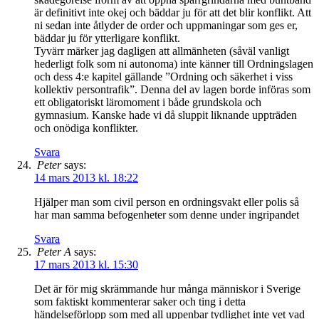
är definitivt inte okej och bäddar ju för att det blir konflikt. Att
ni sedan inte åtlyder de order och uppmaningar som ges er,
bäddar ju för ytterligare konflikt.
Tyvärr märker jag dagligen att allmänheten (såväl vanligt
hederligt folk som ni autonoma) inte känner till Ordningslagen
och dess 4:e kapitel gällande ”Ordning och säkerhet i viss
kollektiv persontrafik”. Denna del av lagen borde införas som
ett obligatoriskt läromoment i både grundskola och
gymnasium. Kanske hade vi då sluppit liknande uppträden
och onödiga konflikter.
Svara
Peter
says:
14 mars 2013 kl. 18:22
Hjälper man som civil person en ordningsvakt eller polis så
har man samma befogenheter som denne under ingripandet
Svara
Peter A
says:
17 mars 2013 kl. 15:30
Det är för mig skrämmande hur många människor i Sverige
som faktiskt kommenterar saker och ting i detta
händelseförlopp som med all uppenbar tydlighet inte vet vad