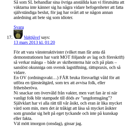
Så som SL behandlar sina övriga anställda kan vi förutsätta att
väktarna inte känner sig ha några vidare befogenheter att fatta
självständiga beslut, för jag har svårt att se någon annan
anledning att bete sig som idioter.
Svara
Vaktjävel
says:
13 mars 2013 kl. 01:20
För att vara vänsteraktivister (vilket man får anta då
demonstrationen har varit MOT följande av lag och föreskrift)
så verkar många – både av skribenterna här och på plats –
sanslöst okunniga om svensk lagstiftning, rättspraxis, och så
vidare.
En OV (ordningsvakt…) FÅR bruka försvarligt våld för att
utföra en tjänsteåtgärd, som tex att avvisa folk, eller
frihetsberöva.
Ni snackar om övervåld från vakter, men vart fan är ni när
vanligt folk blir stampade till döds av ”ungdomsgäng”?
Självklart har vi alla rätt till vår åsikt, och eran är lika mycket
värd som min, men det är tråkigt att läsa så mycket åsikter
som grundar sig helt på eget tyckande och inte på kunskap
eller fakta.
Väl mött imorgon (onsdag), gissar jag.