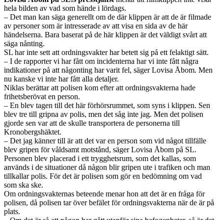
hela bilden av vad som hände i lördags.
– Det man kan säga generellt om de där klippen är att de är filmade
av personer som är intresserade av att visa en sida av de här
händelserna. Bara baserat på de här klippen är det väldigt svårt att
säga nånting.
SL har inte sett att ordningsvakter har betett sig på ett felaktigt sätt.
– I de rapporter vi har fått om incidenterna har vi inte fått några
indikationer på att någonting har varit fel, säger Lovisa Åbom. Men
nu kanske vi inte har fått alla detaljer.
Niklas berättar att polisen kom efter att ordningsvakterna hade
frihetsberövat en person.
– En blev tagen till det här förhörsrummet, som syns i klippen. Sen
blev tre till gripna av polis, men det såg inte jag. Men det polisen
gjorde sen var att de skulle transportera de personerna till
Kronobergshäktet.
– Det jag känner till är att det var en person som vid något tillfälle
blev gripen för våldsamt motstånd, säger Lovisa Åbom på SL.
Personen blev placerad i ett trygghetsrum, som det kallas, som
används i de situationer då någon blir gripen ute i trafiken och man
tillkallar polis. För det är polisen som gör en bedömning om vad
som ska ske.
Om ordningsvakternas beteende menar hon att det är en fråga för
polisen, då polisen tar över befälet för ordningsvakterna när de är på
plats.