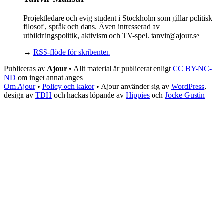
Projektledare och evig student i Stockholm som gillar politisk
filosofi, språk och dans. Även intresserad av
utbildningspolitik, aktivism och TV-spel. tanvir@ajour.se
→
RSS-flöde för skribenten
Publiceras av
Ajour
• Allt material är publicerat enligt
CC BY-NC-
ND
om inget annat anges
Om Ajour
•
Policy och kakor
•
Ajour använder sig av
WordPress
,
design av
TDH
och hackas löpande av
Hippies
och
Jocke Gustin