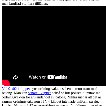
men knuffad vid flera tillfällen.
Vid 01:02 i klippet
syns ordningsvakten slå en demonstrant med
batong. Man kan
senare i klippet
också se hur polisen tillrättavisar
ordningsvakten för användandet av batong. Niklas menar att det är
samma ordningsvakt som i TV4-klippet inte hade uniform på sig.
Lovisa Åbom på SL:s presstjänst
menar att filmklippen inte visar