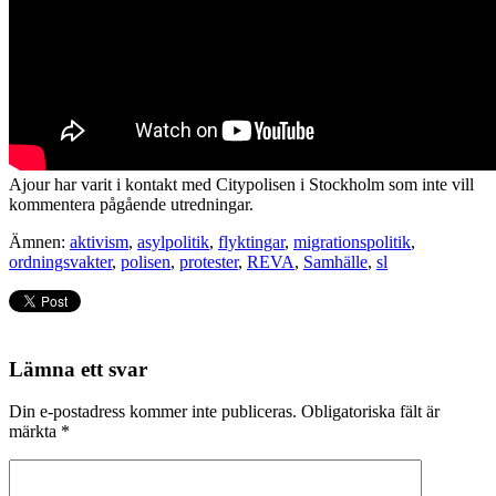
Ajour har varit i kontakt med Citypolisen i Stockholm som inte vill
kommentera pågående utredningar.
Ämnen:
aktivism
,
asylpolitik
,
flyktingar
,
migrationspolitik
,
ordningsvakter
,
polisen
,
protester
,
REVA
,
Samhälle
,
sl
Lämna ett svar
Din e-postadress kommer inte publiceras.
Obligatoriska fält är
märkta
*