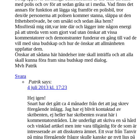
med polis och ov för att sedan gråta ut i media. Vad finns det
annars för funktion att lägga sig framför en polisbil, tror
den/de personerna att polisen kommer stanna, släppa ut den
frihetsberövade, be om ursäkt och sedan åka hem?
Missförstå mig rätt,var inte där och lägger inte någon energi
på att utreda vem som gjort vad utan önskar att vissa
kommentatorer och demonstranter funderar en gång till vad de
vill med sina budskap och hur de önskar att allmänheten
uppfattar dem.
Önskar att sådana här händelser inte skall inträffa och att alla
skall kunna föra fram sina budskap med dialog.
Mvh Patrik
Svara
Patrik
says:
4 juli 2013 kl. 17:23
Hej igen!
Snart har det gått ca 4 månader från det att jag skrev
föregående inlägg. Jag har ej blivit kontaktad av
skribenten, ej heller har skribenten svarat här i
kommentatorstråden. Lite underligt att skriva en så hård
och vinklad artikel men inte vara tillgänlig för de som är
intresserade av att disskutera ämnet. Ett svar från Tanvir
på mina föregående frågor skulle kanske ge nytt ljus på