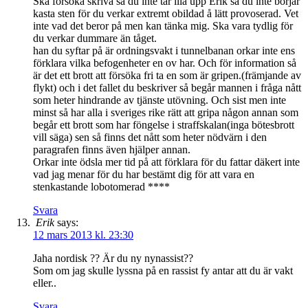
Ska försöka skriva så du inte tar illa upp Erik så du inte börjar
kasta sten för du verkar extremt obildad å lätt provoserad. Vet
inte vad det beror på men kan tänka mig. Ska vara tydlig för
du verkar dummare än tåget.
han du syftar på är ordningsvakt i tunnelbanan orkar inte ens
förklara vilka befogenheter en ov har. Och för information så
är det ett brott att försöka fri ta en som är gripen.(främjande av
flykt) och i det fallet du beskriver så begår mannen i fråga nått
som heter hindrande av tjänste utövning. Och sist men inte
minst så har alla i sveriges rike rätt att gripa någon annan som
begår ett brott som har föngelse i straffskalan(inga bötesbrott
vill säga) sen så finns det nått som heter nödvärn i den
paragrafen finns även hjälper annan.
Orkar inte ödsla mer tid på att förklara för du fattar däkert inte
vad jag menar för du har bestämt dig för att vara en
stenkastande lobotomerad ****
Svara
Erik
says:
12 mars 2013 kl. 23:30
Jaha nordisk ?? Är du ny nynassist??
Som om jag skulle lyssna på en rassist fy antar att du är vakt
eller..
Svara