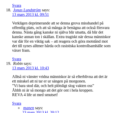
Svara
Jonas Lundström
says:
13 mars 2013 kl. 09:51
Verkligen deprimerande att se denna grova misshandel på
offentlig plats, och att så många är benägna att också försvara
denna. Nästa gång kanske ni själva blir utsatta, då blir det
kanske annan ton i skällan. Extra tragiskt när dessa människor
var där för en viktig sak – att reagera och göra motstånd mot
det till synes alltmer hårda och rasistiska kontrollsamhälle som
växer fram.
Svara
Robin
says:
13 mars 2013 kl. 10:43
Alltså ni vänster vridna människor är så efterblivna att det är
ett mirakel att ni tar er ur sängen på morgonen.
”Vi bara stod där, och helt plötsligt slog vakten oss”
Åhhh ni är så mongo att det gör ont i hela kroppen.
REVA 4 life ut med smutset!
Svara
manen
says:
23 mars 2013 kl. 20:12