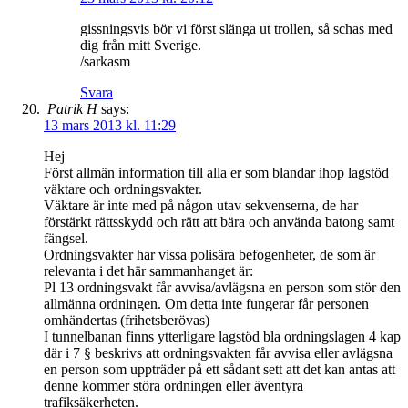
gissningsvis bör vi först slänga ut trollen, så schas med
dig från mitt Sverige.
/sarkasm
Svara
Patrik H
says:
13 mars 2013 kl. 11:29
Hej
Först allmän information till alla er som blandar ihop lagstöd
väktare och ordningsvakter.
Väktare är inte med på någon utav sekvenserna, de har
förstärkt rättsskydd och rätt att bära och använda batong samt
fängsel.
Ordningsvakter har vissa polisära befogenheter, de som är
relevanta i det här sammanhanget är:
Pl 13 ordningsvakt får avvisa/avlägsna en person som stör den
allmänna ordningen. Om detta inte fungerar får personen
omhändertas (frihetsberövas)
I tunnelbanan finns ytterligare lagstöd bla ordningslagen 4 kap
där i 7 § beskrivs att ordningsvakten får avvisa eller avlägsna
en person som uppträder på ett sådant sett att det kan antas att
denne kommer störa ordningen eller äventyra
trafiksäkerheten.