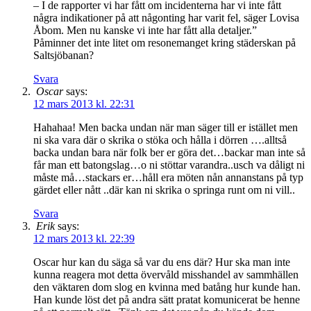
– I de rapporter vi har fått om incidenterna har vi inte fått
några indikationer på att någonting har varit fel, säger Lovisa
Åbom. Men nu kanske vi inte har fått alla detaljer.”
Påminner det inte litet om resonemanget kring städerskan på
Saltsjöbanan?
Svara
Oscar
says:
12 mars 2013 kl. 22:31
Hahahaa! Men backa undan när man säger till er istället men
ni ska vara där o skrika o stöka och hålla i dörren ….alltså
backa undan bara när folk ber er göra det…backar man inte så
får man ett batongslag…o ni stöttar varandra..usch va dåligt ni
måste må…stackars er…håll era möten nån annanstans på typ
gärdet eller nått ..där kan ni skrika o springa runt om ni vill..
Svara
Erik
says:
12 mars 2013 kl. 22:39
Oscar hur kan du säga så var du ens där? Hur ska man inte
kunna reagera mot detta övervåld misshandel av sammhällen
den väktaren dom slog en kvinna med batång hur kunde han.
Han kunde löst det på andra sätt pratat komunicerat be henne