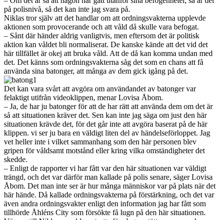
– Om det är så att någon har gått utanför sina befogenheter, så är det
på polisnivå, så det kan inte jag svara på.
Niklas tror själv att det handlar om att ordningsvakterna upplevde
aktionen som provocerande och att våld då skulle vara befogat.
– Sånt där händer aldrig vanligtvis, men eftersom det är politisk
aktion kan våldet bli normaliserat. De kanske kände att det vid det
här tillfället är okej att bruka våld. Att de då kan komma undan med
det. Det känns som ordningsvakterna såg det som en chans att få
använda sina batonger, att många av dem gick igång på det.
Det kan vara svårt att avgöra om användandet av batonger var
felaktigt utifrån videoklippen, menar Lovisa Åbom.
– Ja, de har ju batonger för att de har rätt att använda dem om det är
så att situationen kräver det. Sen kan inte jag säga om just den här
situationen krävde det, för det går inte att avgöra baserat på de här
klippen. vi ser ju bara en väldigt liten del av händelseförloppet. Jag
vet heller inte i vilket sammanhang som den här personen blev
gripen för våldsamt motstånd eller kring vilka omständigheter det
skedde.
– Enligt de rapporter vi har fått var den här situationen var väldigt
trängd, och det var därför man kallade på polis senare, säger Lovisa
Åbom. Det man inte ser är hur många människor var på plats när det
här hände. Då kallade ordningsvakterna på förstärkning, och det var
även andra ordningsvakter enligt den information jag har fått som
tillhörde Åhléns City som försökte få lugn på den här situationen.