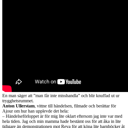
En man säger att ”man får inte misshandla” och blir knuffad ut ur
trygghetsrummet.
Anton Ullerstam
, vittne till händelsen, filmade och berättar för
Ajour om hur han upplevde det hela:
– Händelseförloppet är för mig lite oklart eftersom jag inte var med
hela tiden. Jag och min mamma hade bestämt oss för att åka in lite
tidigare än demonstrationen mot Reva för att köpa lite barnböcker åt