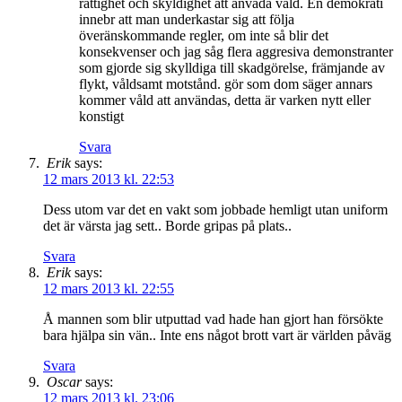
rättighet och skyldighet att anväda våld. En demokrati
innebr att man underkastar sig att följa
överänskommande regler, om inte så blir det
konsekvenser och jag såg flera aggresiva demonstranter
som gjorde sig skylldiga till skadgörelse, främjande av
flykt, våldsamt motstånd. gör som dom säger annars
kommer våld att användas, detta är varken nytt eller
konstigt
Svara
Erik
says:
12 mars 2013 kl. 22:53
Dess utom var det en vakt som jobbade hemligt utan uniform
det är värsta jag sett.. Borde gripas på plats..
Svara
Erik
says:
12 mars 2013 kl. 22:55
Å mannen som blir utputtad vad hade han gjort han försökte
bara hjälpa sin vän.. Inte ens något brott vart är världen påväg
Svara
Oscar
says:
12 mars 2013 kl. 23:06