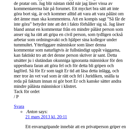
de pratar om. Jag blir nästan rädd när jag läser vissa av
kommentarerna här på forumet. Ett mycket bra sätt att inte
göra bort sig, är och kommer alltid att vara att vara påläst om
det ämne man ska kommentera. Att en kompis sagt ”Så får de
inte göra” betyder inte att det i fakto förhåller sig så. Jag läser
bland annat en kommentar från en mindre påläst person som
anser sig ha rätt att gripa en civil person, som tydligen också
arbetar som ordningsvakt och hjälper sina kollegor under
tummultet. Ytterliggare människor som läser denna
kommentar som naturligtvis är fullständigt uppåt väggarna,
kan faktiskt tro att det denne person skriver är sant. Detta
utsätter ju i slutändan okunniga ignoranta människor för den
uppenbara faran att göra fel och för detta bli gripen och
lagförd. Så för Er som tagit Er tid att läsa detta inlägg, och
mer tror än vet vad som är rätt och fel i Juridiken, snälla ta
reda på faktum innan ni gör bort Er och kanske sätter andra
mindre pålästa människor i klistret.
Tack för ordet
/ P
Svara
Anton
says:
21 mars 2013 kl. 20:11
Ett envarsgripande innebär att en privatperson griper en