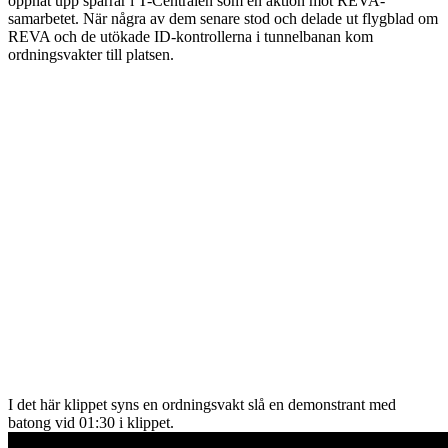
öppnat upp spärrar i T-Centralen som en aktion mot REVA-
samarbetet. När några av dem senare stod och delade ut flygblad om
REVA och de utökade ID-kontrollerna i tunnelbanan kom
ordningsvakter till platsen.
I det här klippet syns en ordningsvakt slå en demonstrant med
batong vid 01:30 i klippet.