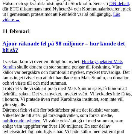
Hälso- och sjukvårdslandstingsråd i Stockholm. Senast i
DN debatt
,
där ETC tillsammans med Nyheter24 och Kommunalarbetaren, gick
ut i gemensam protest mot att Reinfeldt var så otillgänglig.
Läs
vidare →
11 februari
Ajour räknade fel på 98 miljoner – hur kunde det
bli så?
I veckan kom vi över en riktigt bra nyhet.
Hockeyspelaren Mats
Sundin
skulle donera en stor summa pengar till forskning. Våra
källor var bergsäkra och framförallt mycket, mycket trovärdiga. Det
fanns inget tvivel om att det handlade om Mats Sundin, en donation
och vi visste till och med summan.
Trots det ville vi såklart prata med Mats Sundin själv, få honom att
bekräfta saken. Det var mycket, mycket svårt. Vi lyckades inte få tag
i honom. Vi pratade även med Karolinska institutet, som inte vill
yttra sig alls.
Däremot fick vi allt fler bekräftelser på att det faktiskt var sant.
Vilket ledde till att vi på torsdagskvällen, som första medie,
publicerade nyheten
. Vi valde också att gå ut med summan, som
enligt våra uppgifter var över 100 miljoner. En stor del av
nyhetsvärdet låg naturligtvis här. Vi hade källor med extremt god