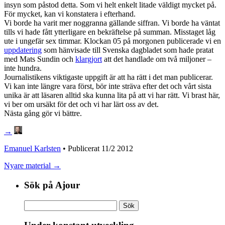
insyn som påstod detta. Som vi helt enkelt litade väldigt mycket på.
För mycket, kan vi konstatera i efterhand.
Vi borde ha varit mer noggranna gällande siffran. Vi borde ha väntat
tills vi hade fått ytterligare en bekräftelse på summan. Misstaget låg
ute i ungefär sex timmar. Klockan 05 på morgonen publicerade vi en
uppdatering
som hänvisade till Svenska dagbladet som hade pratat
med Mats Sundin och
klargjort
att det handlade om två miljoner –
inte hundra.
Journalistikens viktigaste uppgift är att ha rätt i det man publicerar.
Vi kan inte längre vara först, bör inte sträva efter det och vårt sista
unika är att läsaren alltid ska kunna lita på att vi har rätt. Vi brast här,
vi ber om ursäkt för det och vi har lärt oss av det.
Nästa gång gör vi bättre.
→
Emanuel Karlsten
• Publicerat
11/2 2012
Nyare material →
Sök på Ajour
Sök
efter: