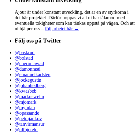
Under konstant utveckling
Ajour är under konstant utveckling, det är en av styrkorna i
det här projektet. Därför hoppas vi att ni har tålamod med
eventuella tokigheter som kan tänkas uppstå på vägen. Och att
ni hjälper oss –
följ arbetet här →
Följ oss på Twitter
@baskrud
@bolstad
@cherin_awad
@damonrasti
@emanuelkarlsten
@jockegustin
@johanhedberg
@kwasbeb
@markuswelin
@mjomark
@mymlan
@opassande
@petrajankov
@tanvirmansur
@ulfbjereld