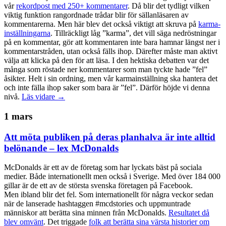
vår
rekordpost med 250+ kommentarer
. Då blir det tydligt vilken
viktig funktion rangordnade trådar blir för sällanläsaren av
kommentarerna. Men här blev det också viktigt att skruva på
karma-
inställningarna
. Tillräckligt låg ”karma”, det vill säga nedröstningar
på en kommentar, gör att kommentaren inte bara hamnar längst ner i
kommentarstråden, utan också fälls ihop. Därefter måste man aktivt
välja att klicka på den för att läsa. I den hektiska debatten var det
många som röstade ner kommentarer som man tyckte hade ”fel”
åsikter. Helt i sin ordning, men vår karmainställning ska hantera det
och inte fälla ihop saker som bara är ”fel”. Därför höjde vi denna
nivå.
Läs vidare →
1 mars
Att möta publiken på deras planhalva är inte alltid
belönande – lex McDonalds
McDonalds är ett av de företag som har lyckats bäst på sociala
medier. Både internationellt men också i Sverige. Med över 184 000
gillar är de ett av de största svenska företagen på Facebook.
Men ibland blir det fel. Som internationellt för några veckor sedan
när de lanserade hashtaggen #mcdstories och uppmuntrade
människor att berätta sina minnen från McDonalds.
Resultatet då
blev omvänt
. Det triggade
folk att berätta sina värsta historier om