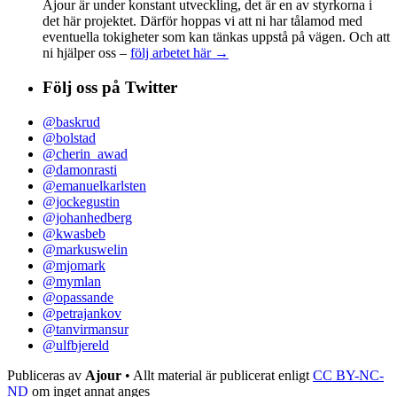
Ajour är under konstant utveckling, det är en av styrkorna i
det här projektet. Därför hoppas vi att ni har tålamod med
eventuella tokigheter som kan tänkas uppstå på vägen. Och att
ni hjälper oss –
följ arbetet här →
Följ oss på Twitter
@baskrud
@bolstad
@cherin_awad
@damonrasti
@emanuelkarlsten
@jockegustin
@johanhedberg
@kwasbeb
@markuswelin
@mjomark
@mymlan
@opassande
@petrajankov
@tanvirmansur
@ulfbjereld
Publiceras av
Ajour
• Allt material är publicerat enligt
CC BY-NC-
ND
om inget annat anges