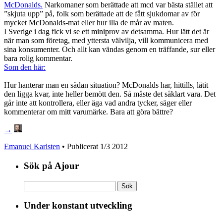
McDonalds.
Narkomaner som berättade att mcd var bästa stället att
”skjuta upp” på, folk som berättade att de fått sjukdomar av för
mycket McDonalds-mat eller hur illa de mår av maten.
I Sverige i dag fick vi se ett miniprov av detsamma. Hur lätt det är
när man som företag, med yttersta välvilja, vill kommunicera med
sina konsumenter. Och allt kan vändas genom en träffande, sur eller
bara rolig kommentar.
Som den här:
Hur hanterar man en sådan situation? McDonalds har, hittills, låtit
den ligga kvar, inte heller bemött den. Så måste det såklart vara. Det
går inte att kontrollera, eller äga vad andra tycker, säger eller
kommenterar om mitt varumärke. Bara att göra bättre?
→
Emanuel Karlsten
• Publicerat
1/3 2012
Sök på Ajour
Sök
efter:
Under konstant utveckling