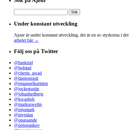
Sök på Ajour
Sök
efter:
Under konstant utveckling
Ajour är under konstant utveckling, det är en av styrkorna i det
arbetet här →
Följ oss på Twitter
@baskrud
@bolstad
@cherin_awad
@damonrasti
@emanuelkarlsten
@jockegustin
@johanhedberg
@kwasbeb
@markuswelin
@mjomark
@mymlan
@opassande
@petrajankov