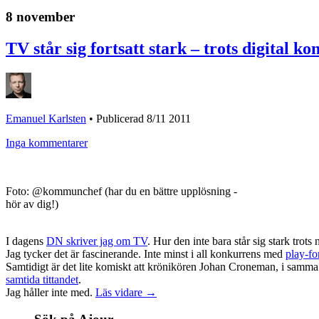
8 november
TV står sig fortsatt stark – trots digital k
Emanuel Karlsten
•
Publicerad 8/11 2011
Inga kommentarer
Foto: @kommunchef (har du en bättre upplösning -
hör av dig!)
I dagens
DN skriver jag om TV
. Hur den inte bara står sig stark trots
Jag tycker det är fascinerande. Inte minst i all konkurrens med
play-f
Samtidigt är det lite komiskt att krönikören Johan Croneman, i samma ti
samtida tittandet
.
Jag håller inte med.
Läs vidare →