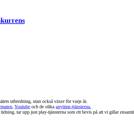
onkurrens
 nätets utbredning, utan också växer för varje år.
ormaten
,
Youtube
och de olika
anytime-tjänsterna.
dning, tar upp just play-tjänsterna som ett bevis på att vi gillar ensamti