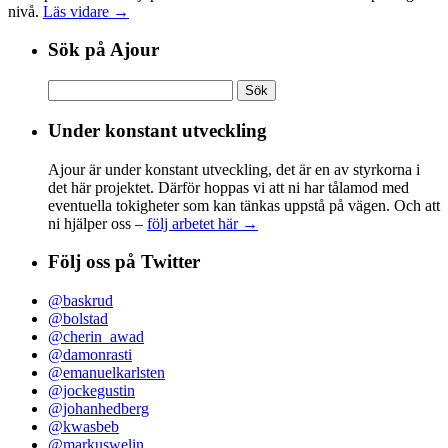
nivå.
Läs vidare →
Sök på Ajour
Sök
efter:
Under konstant utveckling
Ajour är under konstant utveckling, det är en av styrkorna i
det här projektet. Därför hoppas vi att ni har tålamod med
eventuella tokigheter som kan tänkas uppstå på vägen. Och att
ni hjälper oss –
följ arbetet här →
Följ oss på Twitter
@baskrud
@bolstad
@cherin_awad
@damonrasti
@emanuelkarlsten
@jockegustin
@johanhedberg
@kwasbeb
@markuswelin