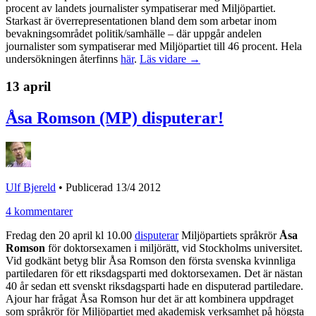
procent av landets journalister sympatiserar med Miljöpartiet.
Starkast är överrepresentationen bland dem som arbetar inom
bevakningsområdet politik/samhälle – där uppgår andelen
journalister som sympatiserar med Miljöpartiet till 46 procent. Hela
undersökningen återfinns
här
.
Läs vidare →
13 april
Åsa Romson (MP) disputerar!
Ulf Bjereld
•
Publicerad 13/4 2012
4 kommentarer
Fredag den 20 april kl 10.00
disputerar
Miljöpartiets språkrör
Åsa
Romson
för doktorsexamen i miljörätt, vid Stockholms universitet.
Vid godkänt betyg blir Åsa Romson den första svenska kvinnliga
partiledaren för ett riksdagsparti med doktorsexamen. Det är nästan
40 år sedan ett svenskt riksdagsparti hade en disputerad partiledare.
Ajour har frågat Åsa Romson hur det är att kombinera uppdraget
som språkrör för Miljöpartiet med akademisk verksamhet på högsta