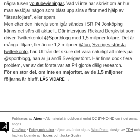
några tusen
youtubevisningar
. Vad vi inte har skrivit om är hur
man avslöjar någon som blåst upp sina siffror med hjälp av
”låtsasföljare”, eller spam.
Men efter den intervju som igår sändes i SR P4 Jönköping
känns det särskilt aktuellt. Där intervjuas Rickard Bergkvist som
driver Twitterkontot
@Sportblogg
med 1,5 miljoner följare. Det är
många följare, fler än de 1,2 miljoner
@fun
,
Sveriges största
twitterkonto
, har. Utifrån det skulle det vara naturligt att intervjua
@sportblogg, han är ju ändå Sverigestörst. Här finns dock flera
problem, var av det första var att P4 gjorde dålig research.
För en stor del, om inte en majoritet, av de 1,5 miljoner
följarna är bluff.
LÄS VIDARE →
Publiceras av
Ajour
• Allt material är publicerat enligt
CC BY-NC-ND
om inget annat
anges
Om Ajour
•
Policy och kakor
•
Ajour använder sig av
WordPress
, design av
TDH
och
hackas löpande av
Hippies
och
Jocke Gustin