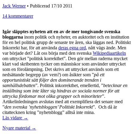
Jack Werner
•
Publicerad 17/10 2011
14 kommentarer
Igår släpptes nyheten att en av de mer tongivande svenska
bloggarna
inom politik och nyheter, en auktoritet och en institution
för en hel politisk grupp de senaste tre åren, ska läggas ned. Politiskt
Inkorrekt har, för att använda
deras egna ord
, nått vägs ände. Men
var började det? Låt oss börja med den svenska
Wikipediaartikeln
om uttrycket ”politisk korrekthet”. Den gör mellan raderna mycket
klart vad skribenten tycker om människor som använder uttrycket
som en förolämpning. Det skrivs att uttrycket används som ett
nedsättande begrepp (av vem?) om åsikter som ”
på ett
opportunistiskt sätt följer den dominerande trenden i
samhällsdebatten
”. Politisk inkorrekthet, emellertid, ”
betecknar en
inställning som inte låter sig hindras av sociala normer för att
uttrycka fördomar mot olika grupper och minoriteter
”.
Artikelinledningen avslutas med att exemplifiera det senare med
”
den svenska ’nyhetsbloggen’ Politiskt Inkorrekt
”. Och då är
citattecknen kring ”nyhetsblogg” alltså inte mina.
Läs vidare →
Nyare material →