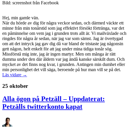
Bild: screenshot från Facebook
Hej, min gamle vän.
När du hörde av dig för några veckor sedan, och därmed väckte ett
minne från min tonårstid som jag effektivt försökt förtränga, var det
en påminnelse om vem jag i grunden trots allt är. Vi mailväxlade och
ringdes för några år sedan, när jag var som sämst. Jag är övertygad
om att det intryck jag gav dig då var bland de tristaste jag någonsin
gett någon, helt enkelt för att jag under mina tidiga tonår sög.
Missförstå mig inte, jag är ingen martyr. Men om många är rätt
dumma under den där åldern var jag ändå kanske särskilt dum. Och
mycket av det finns nog kvar, i grunden. Antingen min dumhet eller
min personlighet det vill säga, beroende på hur man vill se på det.
Läs vidare →
25 oktober
Alla ögon på Petzäll – Uppdaterat:
Petzälls twitterkonto kapat