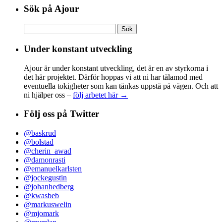
Sök på Ajour
Sök
efter:
Under konstant utveckling
Ajour är under konstant utveckling, det är en av styrkorna i
det här projektet. Därför hoppas vi att ni har tålamod med
eventuella tokigheter som kan tänkas uppstå på vägen. Och att
ni hjälper oss –
följ arbetet här →
Följ oss på Twitter
@baskrud
@bolstad
@cherin_awad
@damonrasti
@emanuelkarlsten
@jockegustin
@johanhedberg
@kwasbeb
@markuswelin
@mjomark