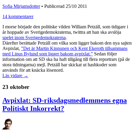
Sofia Mirjamsdotter
•
Publicerad 25/10 2011
14 kommentarer
I morse började den politiske vilden William Petzäll, som tidigare i
år hoppade av Sverigedemokraterna, twittra att han ska avslöja
spelet inom Sverigedemokraterna
.
Därefter berättade Petzäll om vilka som ligger bakom den nya sajten
Avpixlat,
”Det är Martin Kinnunen och Kent Ekeroth tillsammans
med Linus Bylund som ligger bakom avpixlat.”
Sedan följer
information om att SD ska ha haft tillgång till flera reportrars (på de
stora tidningarna) mejl. Petzäll har skickat ut hashkoder som
används för att knäcka lösenord.
Läs vidare →
23 oktober
Avpixlat: SD-riksdagsmedlemmens egna
Politiskt Inkorrekt?