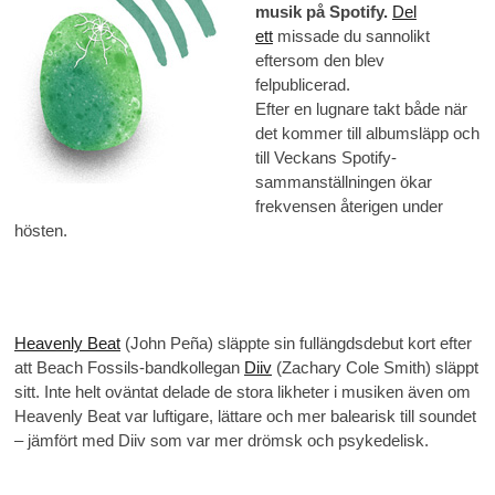
musik på Spotify.
Del
ett
missade du sannolikt
eftersom den blev
felpublicerad.
Efter en lugnare takt både när
det kommer till albumsläpp och
till Veckans Spotify-
sammanställningen ökar
frekvensen återigen under
hösten.
Heavenly Beat
(John Peña) släppte sin fullängdsdebut kort efter
att Beach Fossils-bandkollegan
Diiv
(Zachary Cole Smith) släppt
sitt. Inte helt oväntat delade de stora likheter i musiken även om
Heavenly Beat var luftigare, lättare och mer balearisk till soundet
– jämfört med Diiv som var mer drömsk och psykedelisk.