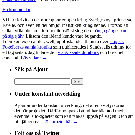
En kommentar
Vi har skrivit en del om rapporteringen kring Sveriges nya prinsessa,
Estelle, och även en del om journalistiken kring henne. I försök att
stilla nyfikenhet och informationstörst slog den
många gånger knut
på sig själv
. Liksom den ibland kunde vara bugande.
I den kontexten är det, well, uppfriskande att ramla över
Täppas
Fogelbergs
gamla krönika
som publicerades i Sundsvalls tidning för
ett tag sedan. Jag hittade den
via Älskade dumburk
och blev helt
chockad.
Läs vidare →
Sök på Ajour
Sök
efter:
Under konstant utveckling
Ajour är under konstant utveckling, det är en av styrkorna i
det här projektet. Därför hoppas vi att ni har tålamod med
eventuella tokigheter som kan tänkas uppstå på vägen. Och att
ni hjälper oss –
följ arbetet här →
Följ oss på Twitter