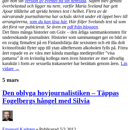
gav hon sin
version av eventet på sin hemsida
. Sajten blev genast
överbelastad och ligger nu nere, varför Maria Sveland har gett
Ajour tillåtelse att sprida hennes text i helhet. Flera av de
närvarande journalisterna har ocksås skrivit under ett öppet brev till
arrangörerna,
som du kan läsa här.
Här följer Svelands text så som
det först var publcierat. Se även en
pdf från bloggen
.
Det finns många historier om Gräv – den årliga sammankomsten för
undersökande journalister. Historier som sammantaget ger en bild av
en svajig firmafest på en Finlandsfärja där sexismen och ett illa dolt
kvinnoförakt flyter upp till ytan allteftersom alkoholen fylls på. Förra
året ropade en av våra mer kända manliga medieprofiler ”visa
pattarna” åt en kvinnlig kollega men även historier av mer allvarlig
karaktär i form av sexuella trakasserier har berättats genom åren.
Läs
vidare →
5 mars
Den oblyga hovjournalistiken – Täppas
Fogelbergs hångel med Silvia
Emanuel Karlsten
•
Publicerad 5/3 2012