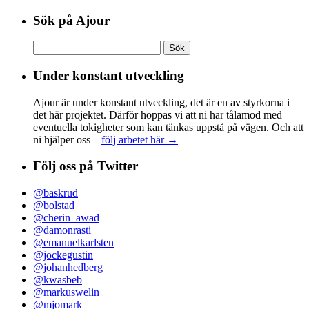
Sök på Ajour
Sök
efter:
Under konstant utveckling
Ajour är under konstant utveckling, det är en av styrkorna i
det här projektet. Därför hoppas vi att ni har tålamod med
eventuella tokigheter som kan tänkas uppstå på vägen. Och att
ni hjälper oss –
följ arbetet här →
Följ oss på Twitter
@baskrud
@bolstad
@cherin_awad
@damonrasti
@emanuelkarlsten
@jockegustin
@johanhedberg
@kwasbeb
@markuswelin
@mjomark