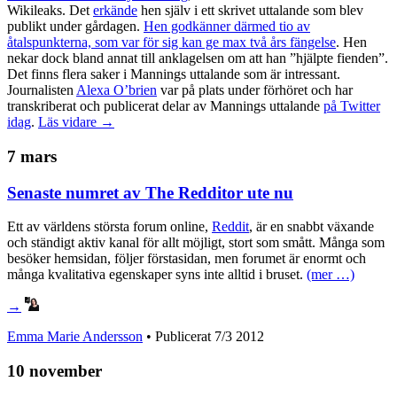
Wikileaks. Det
erkände
hen själv i ett skrivet uttalande som blev
publikt under gårdagen.
Hen godkänner därmed tio av
åtalspunkterna, som var för sig kan ge max två års fängelse
. Hen
nekar dock bland annat till anklagelsen om att han ”hjälpte fienden”.
Det finns flera saker i Mannings uttalande som är intressant.
Journalisten
Alexa O’brien
var på plats under förhöret och har
transkriberat och publicerat delar av Mannings uttalande
på Twitter
idag
.
Läs vidare →
7 mars
Senaste numret av The Redditor ute nu
Ett av världens största forum online,
Reddit
, är en snabbt växande
och ständigt aktiv kanal för allt möjligt, stort som smått. Många som
besöker hemsidan, följer förstasidan, men forumet är enormt och
många kvalitativa egenskaper syns inte alltid i bruset.
(mer …)
→
Emma Marie Andersson
• Publicerat
7/3 2012
10 november