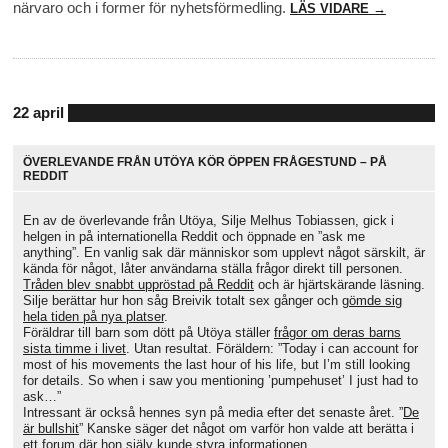
närvaro och i former för nyhetsförmedling.
LÄS VIDARE →
22 april
ÖVERLEVANDE FRÅN UTÖYA KÖR ÖPPEN FRÅGESTUND – PÅ
REDDIT
En av de överlevande från Utöya, Silje Melhus Tobiassen, gick i
helgen in på internationella Reddit och öppnade en ”ask me
anything”. En vanlig sak där människor som upplevt något särskilt, är
kända för något, låter användarna ställa frågor direkt till personen.
Tråden blev snabbt uppröstad på Reddit
och är hjärtskärande läsning.
Silje berättar hur hon såg Breivik totalt sex gånger och
gömde sig
hela tiden på nya platser
.
Föräldrar till barn som dött på Utöya ställer
frågor om deras barns
sista timme i livet
. Utan resultat. Föräldern: ”Today i can account for
most of his movements the last hour of his life, but I’m still looking
for details. So when i saw you mentioning ’pumpehuset’ I just had to
ask…”
Intressant är också hennes syn på media efter det senaste året. ”
De
är bullshit
” Kanske säger det något om varför hon valde att berätta i
ett forum där hon själv kunde styra informationen.