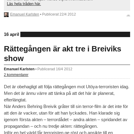
Läs hela tråden här.
Emanuel Karlsten
• Publicerat
22/4 2012
→
16 april
Rättegången är akt tre i Breiviks
show
Emanuel Karlsten
•
Publicerad 16/4 2012
2 kommentarer
Det är obehagligt att följa rättegången mot Utöya-terroristen idag.
Men det är ännu värre att tänka på att det här är planerat,
efterlängtat.
När Anders Behring Breivik gråter till sin terror-film är det inte för
att den är vacker, utan för att han lyckades. Han klarade sig
igenom första akten – terrordådet – andra akten – spridandet av
propagandan – och nu tredje akten: rättegången.
Inför en hel värld får terroristen ge röst och ansikte till en