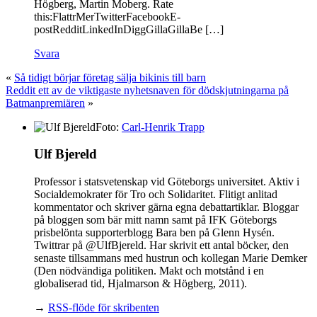
Högberg, Martin Moberg. Rate
this:FlattrMerTwitterFacebookE-
postRedditLinkedInDiggGillaGillaBe […]
Svara
«
Så tidigt börjar företag sälja bikinis till barn
Reddit ett av de viktigaste nyhetsnaven för dödskjutningarna på
Batmanpremiären
»
Foto:
Carl-Henrik Trapp
Ulf Bjereld
Professor i statsvetenskap vid Göteborgs universitet. Aktiv i
Socialdemokrater för Tro och Solidaritet. Flitigt anlitad
kommentator och skriver gärna egna debattartiklar. Bloggar
på bloggen som bär mitt namn samt på IFK Göteborgs
prisbelönta supporterblogg Bara ben på Glenn Hysén.
Twittrar på @UlfBjereld. Har skrivit ett antal böcker, den
senaste tillsammans med hustrun och kollegan Marie Demker
(Den nödvändiga politiken. Makt och motstånd i en
globaliserad tid, Hjalmarson & Högberg, 2011).
→
RSS-flöde för skribenten