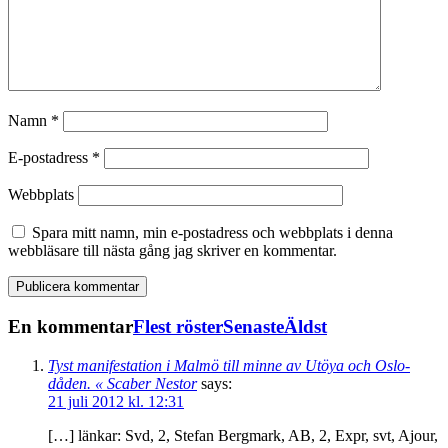
Namn
*
E-postadress
*
Webbplats
Spara mitt namn, min e-postadress och webbplats i denna
webbläsare till nästa gång jag skriver en kommentar.
En kommentar
Flest röster
Senaste
Äldst
Tyst manifestation i Malmö till minne av Utöya och Oslo-
dåden. « Scaber Nestor
says:
21 juli 2012 kl. 12:31
[…] länkar: Svd, 2, Stefan Bergmark, AB, 2, Expr, svt, Ajour,