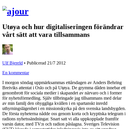
Utøya och hur digitaliseringen förändrar
vårt sätt att vara tillsammans
Ulf Bjereld
•
Publicerad 21/7 2012
En kommentar
I morgon söndag uppmärksammas ettårsdagen av Anders Behring
Breiviks attentat i Oslo och på Utøya. De grymma dåden innebar ett
genombrott för sociala medier i skapandet av närvaro och i former
för nyhetsförmedling.
Själv tillbringade jag tillsammans med delar
av min familj den ohyggliga kvällen i en spartanskt inredd
uthyrningslägenhet i en missionskyrka på den svenska landsbygden.
De första nyheterna nådde oss genom korta och kryptiska telegram i
radions nyhetssändningar. Snart satt vi alla uppkopplade framför
varsin dator, med TV:n och radion påslagna. Sveriges Television