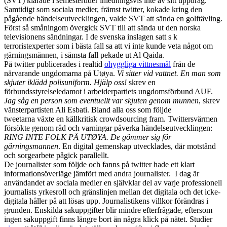
(SVT) klarade i semestertider inledningsvis inte av sitt uppdrag.
Samtidigt som sociala medier, främst twitter, kokade kring den
pågående händelseutvecklingen, valde SVT att sända en golftävling.
Först så småningom övergick SVT till att sända ut den norska
televisionens sändningar. I de svenska inslagen satt s k
terroristexperter som i bästa fall sa att vi inte kunde veta något om
gärningsmännen, i sämsta fall pekade ut Al Qaida.
På twitter publicerades i realtid
ohyggliga vittnesmål
från de
närvarande ungdomarna på Utøya.
Vi sitter vid vattnet. En man som
skjuter iklädd polisuniform. Hjälp oss!
skrev en
förbundsstyrelseledamot i arbeiderpartiets ungdomsförbund AUF.
Jag såg en person som eventuellt var skjuten genom munnen
, skrev
vänsterpartisten Ali Esbati. Bland alla oss som följde
tweetarna växte en källkritisk crowdsourcing fram. Twittersvärmen
försökte genom råd och varningar påverka händelseutvecklingen:
RING INTE FOLK PÅ UTØYA. De gömmer sig för
gärningsmannen
. En digital gemenskap utvecklades, där motstånd
och sorgearbete pågick parallellt.
De journalister som följde och fanns på twitter hade ett klart
informationsöverläge jämfört med andra journalister. I dag är
användandet av sociala medier en självklar del av varje professionell
journalists yrkesroll och gränslinjen mellan det digitala och det icke-
digitala håller på att lösas upp. Journalistikens villkor förändras i
grunden. Enskilda sakuppgifter blir mindre efterfrågade, eftersom
ingen sakuppgift finns längre bort än några klick på nätet. Studier