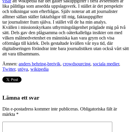
visar
att Wikipedia när det gäller sakuppgifter i flera avseenden är
lika pålitliga som ansedda uppslagsverk. I stället är det perspektiv
och tolkningar som efterfrågas. Själv noterar att att journalister
alltmer sällan ställer faktafrågor till mig, faktauppgifter
tar journalister fram själva. I stället vill de ha min analys.
Kvällen i missionskyrkans uthyrningslägenhet präglade mig på två
sätt. Dels gav den plågsamma och oåterkalleliga insikter om med
vilken målmedvetenhet en människa kan vara grym och visa
oförmåga till kärlek. Dels gestaltade kvällen vår nya tid, där
digitaliseringen förändrar inte bara journalistiken utan också vårt sätt
att vara tillsammans.
Ämnen:
anders behring-breivik
,
crowdsourcing
,
sociala medier
,
Twitter
,
utöya
,
wikipedia
Lämna ett svar
Din e-postadress kommer inte publiceras.
Obligatoriska fält är
märkta
*