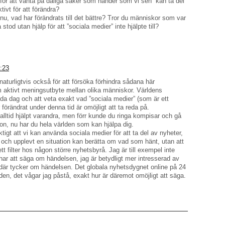
 för att vänta på dåliga saker som händer som vi sen ”kan ta del
tivt för att förändra?
 nu, vad har förändrats till det bättre? Tror du människor som var
 stod utan hjälp för att ”sociala medier” inte hjälpte till?
9:23
aturligtvis också för att försöka förhindra sådana här
m aktivt meningsutbyte mellan olika människor. Världens
da dag och att veta exakt vad ”sociala medier” (som är ett
 förändrat under denna tid är omöjligt att ta reda på.
alltid hjälpt varandra, men förr kunde du ringa kompisar och gå
tion, nu har du hela världen som kan hjälpa dig.
ktigt att vi kan använda sociala medier för att ta del av nyheter,
och upplevt en situation kan berätta om vad som hänt, utan att
 filter hos någon större nyhetsbyrå. Jag är till exempel inte
ar att säga om händelsen, jag är betydligt mer intresserad av
där tycker om händelsen. Det globala nyhetsdygnet online på 24
den, det vågar jag påstå, exakt hur är däremot omöjligt att säga.