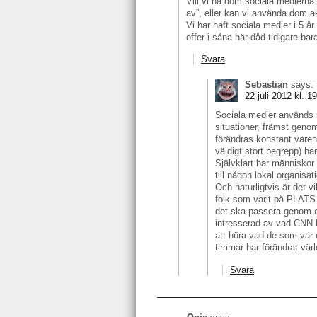
Vill vi ha dom sociala medierna
av”, eller kan vi använda dom ak
Vi har haft sociala medier i 5 år
offer i såna här dåd tidigare bara
Svara
Sebastian
says:
22 juli 2012 kl. 1
Sociala medier används n
situationer, främst geno
förändras konstant varen
väldigt stort begrepp) har
Självklart har människor 
till någon lokal organisa
Och naturligtvis är det vi
folk som varit på PLATS 
det ska passera genom ett
intresserad av vad CNN h
att höra vad de som var 
timmar har förändrat värl
Svara