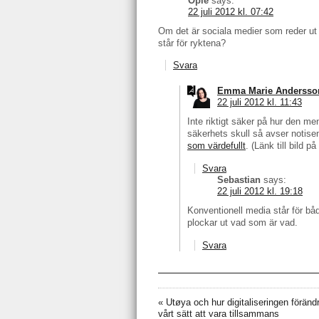
Opie
says:
22 juli 2012 kl. 07:42
Om det är sociala medier som reder ut
står för ryktena?
Svara
Emma Marie Andersso
22 juli 2012 kl. 11:43
Inte riktigt säker på hur den m
säkerhets skull så avser notis
som värdefullt
. (Länk till bild p
Svara
Sebastian
says:
22 juli 2012 kl. 19:18
Konventionell media står för bå
plockar ut vad som är vad.
Svara
«
Utøya och hur digitaliseringen föränd
vårt sätt att vara tillsammans