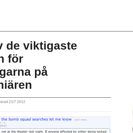
v de viktigaste
 för
garna på
iären
cerad 21/7 2012