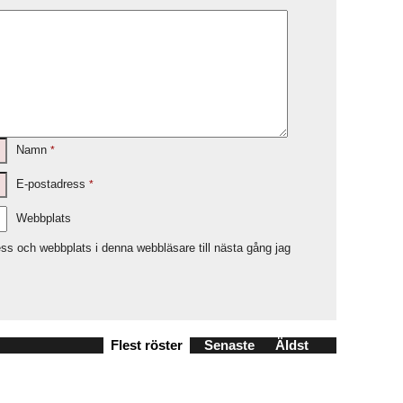
Namn
*
E-postadress
*
Webbplats
ss och webbplats i denna webbläsare till nästa gång jag
Flest röster
Senaste
Äldst