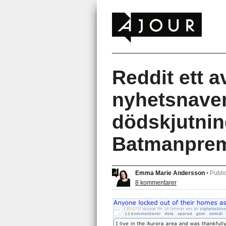
Reddit ett a
nyhetsnaven
dödskjutnin
Batmanprem
Emma Marie Andersson
•
Publi
8 kommentarer