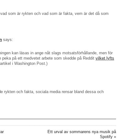
 vad som är rykten och vad som är fakta, vem är det då som
n
says:
eningen kan läsas in ange nåt slags motsatsförhållande, men för
en peka på ett medvetet arbete som skedde på Reddit
vilket lyfts
å artikel i Washington Post.)
de rykten och fakta, sociala media rensar bland dessa och
rar
Ett urval av sommarens nya musik på
Spotify
»