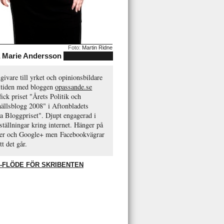
Foto:
Martin Ridne
Marie Andersson
ivare till yrket och opinionsbildare
ritiden med bloggen
opassande.se
ick priset "Årets Politik och
ällsblogg 2008" i Aftonbladets
a Bloggpriset". Djupt engagerad i
ställningar kring internet. Hänger på
ter och Google+ men Facebookvägrar
tt det går.
-FLÖDE FÖR SKRIBENTEN