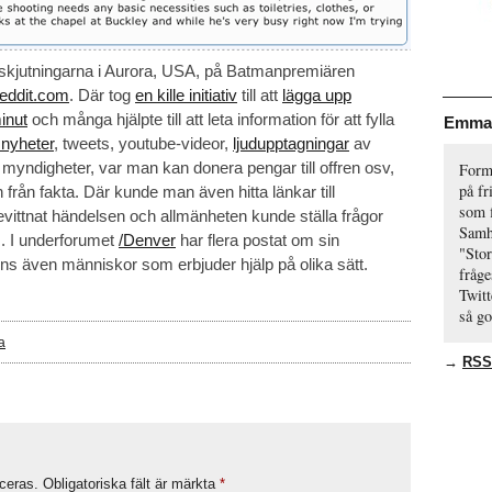
ödskjutningarna i Aurora, USA, på Batmanpremiären
eddit.com
. Där tog
en kille initiativ
till att
lägga upp
inut
och många hjälpte till att leta information för att fylla
Emma 
l nyheter
, tweets, youtube-videor,
ljudupptagningar
av
 myndigheter, var man kan donera pengar till offren osv,
Formg
på f
n från fakta. Där kunde man även hitta länkar till
som f
vittnat händelsen och allmänheten kunde ställa frågor
Samh
em. I underforumet
/Denver
har flera postat om sin
"Stor
nns även människor som erbjuder hjälp på olika sätt.
fråge
Twit
så go
a
→
RSS
ceras.
Obligatoriska fält är märkta
*