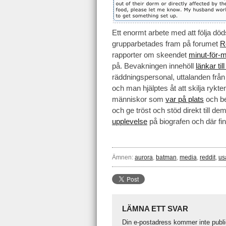
Ett enormt arbete med att följa d
grupparbetades fram på forumet
R
rapporter om skeendet
minut-för-m
på. Bevakningen innehöll
länkar til
räddningspersonal, uttalanden från
och man hjälptes åt att skilja rykte
människor som
var på plats
och be
och ge tröst och stöd direkt till d
upplevelse
på biografen och där fi
Ämnen:
aurora
,
batman
,
media
,
reddit
,
us
LÄMNA ETT SVAR
Din e-postadress kommer inte publi