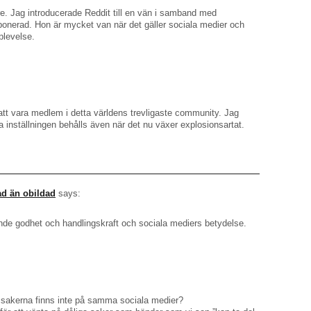
re. Jag introducerade Reddit till en vän i samband med
ponerad. Hon är mycket van när det gäller sociala medier och
plevelse.
 att vara medlem i detta världens trevligaste community. Jag
a inställningen behålls även när det nu växer explosionsartat.
ad än obildad
says:
nde godhet och handlingskraft och sociala mediers betydelse.
sakerna finns inte på samma sociala medier?