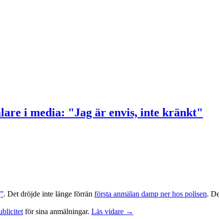
re i media: "Jag är envis, inte kränkt"
g”
. Det dröjde inte länge förrän
första anmälan damp ner hos polisen
. D
blicitet
för sina anmälningar.
Läs vidare →