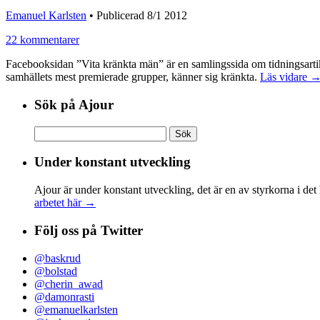
Emanuel Karlsten
•
Publicerad 8/1 2012
22 kommentarer
Facebooksidan ”Vita kränkta män” är en samlingssida om tidningsartikl
samhällets mest premierade grupper, känner sig kränkta.
Läs vidare 
Sök på Ajour
Sök
efter:
Under konstant utveckling
Ajour är under konstant utveckling, det är en av styrkorna i det
arbetet här →
Följ oss på Twitter
@baskrud
@bolstad
@cherin_awad
@damonrasti
@emanuelkarlsten