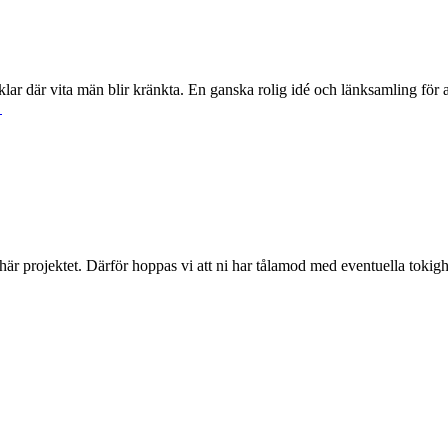
ar där vita män blir kränkta. En ganska rolig idé och länksamling för at
→
 här projektet. Därför hoppas vi att ni har tålamod med eventuella toki