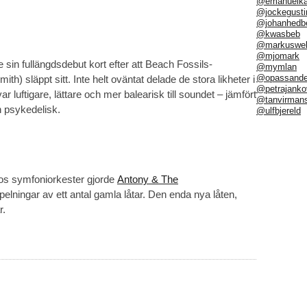
@emanuelka
@jockegusti
@johanhedb
@kwasbeb
@markuswel
@mjomark
sin fullängdsdebut kort efter att Beach Fossils-
@mymlan
@opassand
th) släppt sitt. Inte helt oväntat delade de stora likheter i
@petrajanko
uftigare, lättare och mer balearisk till soundet – jämfört
@tanvirman
 psykedelisk.
@ulfbjereld
s symfoniorkester gjorde
Antony & The
pelningar av ett antal gamla låtar. Den enda nya låten,
r.