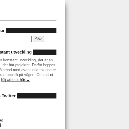
our
tant utveckling
er konstant utveckling, det är en
i det här projektet. Därför hoppas
r tålamod med eventuella tokigheter
as uppstå på vägen. Och att ni
–
följ arbetet här →
å Twitter
ad
i