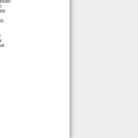
rlsten
n
erg
in
e
v
sur