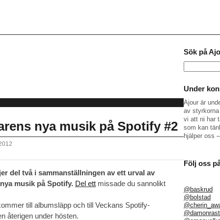
Sök på Aj
Sök
efter:
Under kons
Ajour är und
av styrkorna 
vi att ni ha
arens nya musik på Spotify #2
som kan tänk
hjälper oss 
 2012
Följ oss p
ljer del två i sammanställningen av ett urval av
ya musik på Spotify.
Del ett
missade du sannolikt
@baskrud
@bolstad
kommer till albumsläpp och till Veckans Spotify-
@cherin_aw
@damonrast
n återigen under hösten.