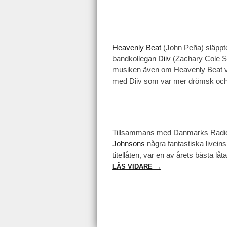
Heavenly Beat
(John Peña) släppte 
bandkollegan
Diiv
(Zachary Cole Smi
musiken även om Heavenly Beat var l
med Diiv som var mer drömsk och
Tillsammans med Danmarks Radio
Johnsons
några fantastiska liveins
titellåten, var en av årets bästa låta
LÄS VIDARE →