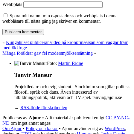
Webbplats
Spara mitt namn, min e-postadress och webbplats i denna
webbläsare till nästa gång jag skriver en kommentar.
«
Kungahuset publicerar video på kronprinsessan som vaggar fram
med #kUnge
Många föräldrar gav fel modersmjölksersättning
»
Foto:
Martin Ridne
Tanvir Mansur
Projektledare och evig student i Stockholm som gillar politisk
filosofi, språk och dans. Även intresserad av
utbildningspolitik, aktivism och TV-spel. tanvir@ajour.se
→
RSS-flöde för skribenten
Publiceras av
Ajour
• Allt material är publicerat enligt
CC BY-NC-
ND
om inget annat anges
Om Ajour
•
Policy och kakor
•
Ajour använder sig av
WordPress
,
design av
TDH
och hackas löpande av
Hippies
och
Jocke Gustin