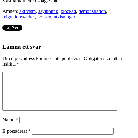
Västtrafik under tisdagkvällen.
Ämnen:
aktivism
,
asylpolitik
,
blockad
,
demonstration
,
migrationsverket
,
polisen
,
utvisningar
Lämna ett svar
Din e-postadress kommer inte publiceras.
Obligatoriska fält är
märkta
*
Namn
*
E-postadress
*