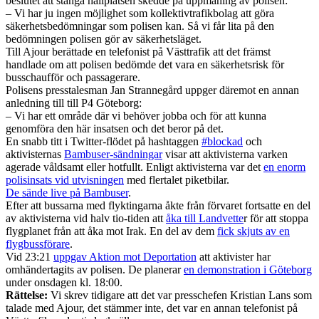
beslutet att stänga hållplatsen skedde på uppmaning av polisen:
– Vi har ju ingen möjlighet som kollektivtrafikbolag att göra
säkerhetsbedömningar som polisen kan. Så vi får lita på den
bedömningen polisen gör av säkerhetsläget.
Till Ajour berättade en telefonist på Västtrafik att det främst
handlade om att polisen bedömde det vara en säkerhetsrisk för
busschaufför och passagerare.
Polisens presstalesman Jan Strannegård uppger däremot en annan
anledning till till P4 Göteborg:
– Vi har ett område där vi behöver jobba och för att kunna
genomföra den här insatsen och det beror på det.
En snabb titt i Twitter-flödet på hashtaggen
#blockad
och
aktivisternas
Bambuser-sändningar
visar att aktivisterna varken
agerade våldsamt eller hotfullt. Enligt aktivisterna var det
en enorm
polisinsats vid utvisningen
med flertalet piketbilar.
De sände live på Bambuser
.
Efter att bussarna med flyktingarna åkte från förvaret fortsatte en del
av aktivisterna vid halv tio-tiden att
åka till Landvette
r för att stoppa
flygplanet från att åka mot Irak. En del av dem
fick skjuts av en
flygbussförare
.
Vid 23:21
uppgav Aktion mot Deportation
att aktivister har
omhändertagits av polisen. De planerar
en demonstration i Göteborg
under onsdagen kl. 18:00.
Rättelse:
Vi skrev tidigare att det var presschefen Kristian Lans som
talade med Ajour, det stämmer inte, det var en annan telefonist på