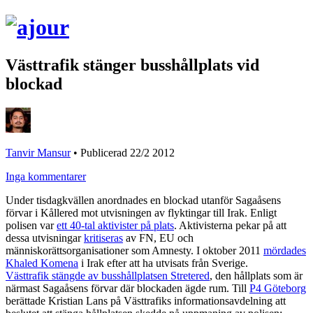
Västtrafik stänger busshållplats vid
blockad
Tanvir Mansur
•
Publicerad 22/2 2012
Inga kommentarer
Under tisdagkvällen anordnades en blockad utanför Sagaåsens
förvar i Kållered mot utvisningen av flyktingar till Irak. Enligt
polisen var
ett 40-tal aktivister på plats
. Aktivisterna pekar på att
dessa utvisningar
kritiseras
av FN, EU och
människorättsorganisationer som Amnesty. I oktober 2011
mördades
Khaled Komena
i Irak efter att ha utvisats från Sverige.
Västtrafik stängde av busshållplatsen Stretered
, den hållplats som är
närmast Sagaåsens förvar där blockaden ägde rum. Till
P4 Göteborg
berättade Kristian Lans på Västtrafiks informationsavdelning att